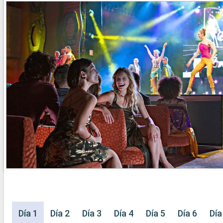
Día 1
Día 2
Día 3
Día 4
Día 5
Día 6
Día