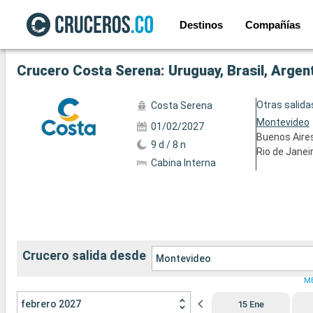
Destinos
Compañías
Ver las 5 fotos siguientes
Crucero Costa Serena: Uruguay, Brasil, Argen
Otras salida
Costa Serena
Montevideo
01/02/2027
Buenos Aire
9 d / 8 n
Rio de Janei
Cabina Interna
Crucero salida desde
Montevideo
M
febrero 2027
15 Ene