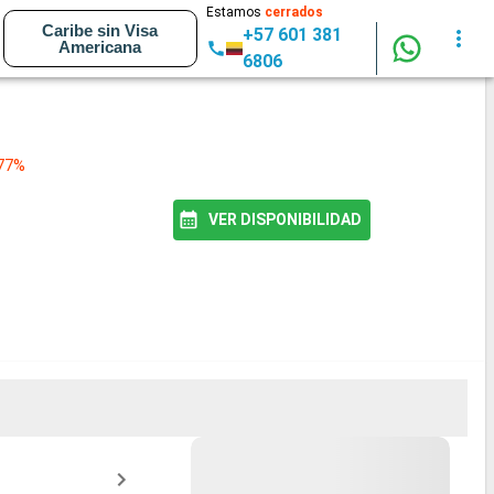
Estamos
cerrados
Caribe sin Visa
+57 601 381
Americana
6806
 77%
VER DISPONIBILIDAD