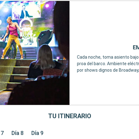
E
Cada noche, toma asiento bajo l
proa del barco. Ambiente eléctr
por shows dignos de Broadway,
TU ITINERARIO
 7
Día 8
Día 9