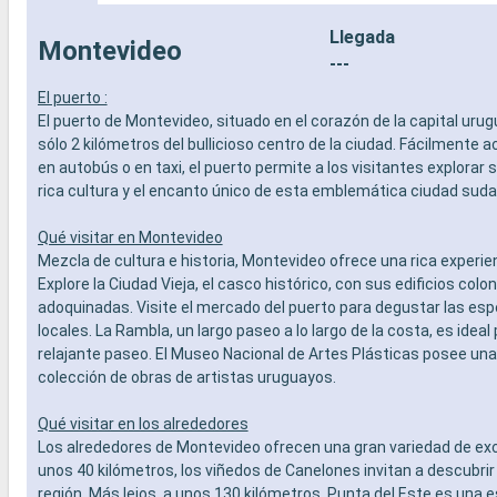
Llegada
Montevideo
---
El puerto :
El puerto de Montevideo, situado en el corazón de la capital urug
sólo 2 kilómetros del bullicioso centro de la ciudad. Fácilmente ac
en autobús o en taxi, el puerto permite a los visitantes explorar 
rica cultura y el encanto único de esta emblemática ciudad sud
Qué visitar en Montevideo
Mezcla de cultura e historia, Montevideo ofrece una rica experie
Explore la Ciudad Vieja, el casco histórico, con sus edificios colon
adoquinadas. Visite el mercado del puerto para degustar las esp
locales. La Rambla, un largo paseo a lo largo de la costa, es ideal
relajante paseo. El Museo Nacional de Artes Plásticas posee una
colección de obras de artistas uruguayos.
Qué visitar en los alrededores
Los alrededores de Montevideo ofrecen una gran variedad de ex
unos 40 kilómetros, los viñedos de Canelones invitan a descubrir 
región. Más lejos, a unos 130 kilómetros, Punta del Este es una 