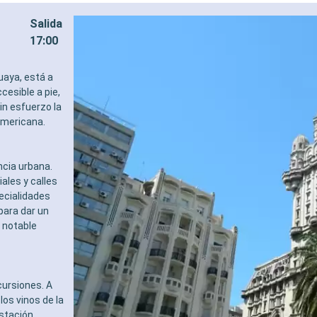
Salida
17:00
uaya, está a
cesible a pie,
sin esfuerzo la
americana.
ncia urbana.
iales y calles
ecialidades
 para dar un
 notable
cursiones. A
los vinos de la
estación