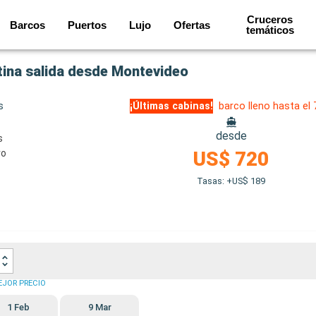
Cruceros
Barcos
Puertos
Lujo
Ofertas
temáticos
tina salida desde Montevideo
s
¡Últimas cabinas!
barco lleno hasta el
desde
s
ro
US$ 720
Tasas: +US$ 189
EJOR PRECIO
1 Feb
9 Mar