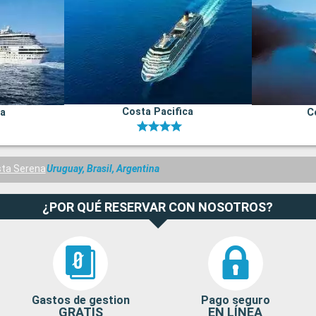
Costa Pacifica
na
C
ta Serena
Uruguay, Brasil, Argentina
¿POR QUÉ RESERVAR CON NOSOTROS?
Gastos de gestion
Pago seguro
GRATIS
EN LÍNEA