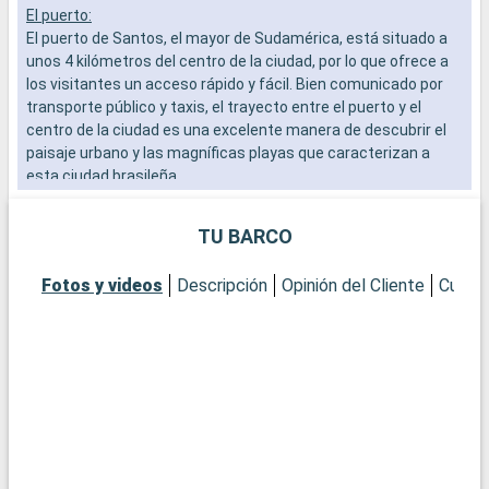
El puerto:
L
El puerto de Santos, el mayor de Sudamérica, está situado a
a
unos 4 kilómetros del centro de la ciudad, por lo que ofrece a
b
los visitantes un acceso rápido y fácil. Bien comunicado por
s
transporte público y taxis, el trayecto entre el puerto y el
e
centro de la ciudad es una excelente manera de descubrir el
paisaje urbano y las magníficas playas que caracterizan a
esta ciudad brasileña.
¿Qué se puede visitar en Santos?
TU BARCO
Santos, ciudad costera de Brasil, es famosa por su jardín
junto al mar, reconocido como el mayor jardín frente a la playa
Fotos y videos
Descripción
Opinión del Cliente
Cubier
por el Libro Guinness de los Récords. Descubra el encanto del
centro histórico, con sus edificios coloniales y la iglesia de
Valongo. El Museo del Café, situado en la antigua Bolsa del
Café, ofrece una fascinante visión de la historia del café en
Brasil. Para los aficionados al deporte, el estadio Vila Belmiro,
sede del famoso club de fútbol Santos FC, es una visita
obligada. Las playas de Santos, en particular la playa de
Gonzaga, son perfectas para relajarse y tomar el sol brasileño.