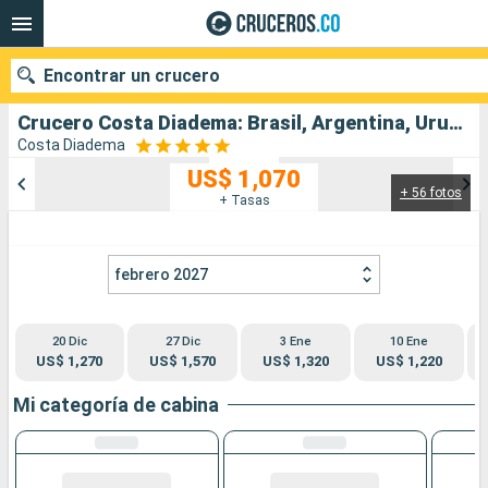
Encontrar un crucero
Crucero Costa Diadema: Brasil, Argentina, Uruguay salida desde Santos
Costa Diadema
US$ 1,070
+ 56 fotos
Nuestros destinos
+ Tasas
Fecha de salida
febrero 2027
Puertos
Compañías
20 Dic
27 Dic
3 Ene
10 Ene
Buscar
US$ 1,270
US$ 1,570
US$ 1,320
US$ 1,220
Mi categoría de cabina