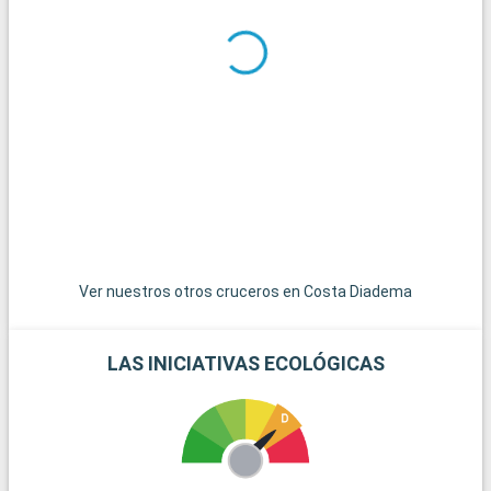
Qué visitar en los alrededores
Hay muchos lugares que explorar en los alrededores de
Santos. São Vicente, vecina de Santos, es conocida como la
ciudad más antigua de Brasil y ofrece una perspectiva
histórica única. Guarujá, conocida como la "Perla del
Atlántico", es famosa por sus hermosas playas y lujosos
complejos turísticos. Para una experiencia más natural, el
Parque Estatal de Serra do Mar, con su selva atlántica virgen,
es un destino ideal para practicar senderismo y observar la
flora y fauna locales. Por último, la bulliciosa metrópolis de
São Paulo está a menos de 100 km de Santos y ofrece una
dinámica experiencia urbana con su variada cultura, arte y
gastronomía.
Ver nuestros otros cruceros en Costa Diadema
LAS INICIATIVAS ECOLÓGICAS