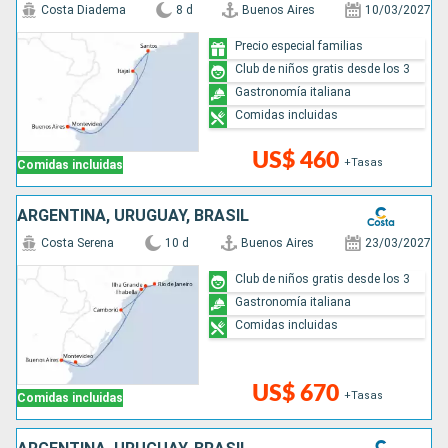
Costa Diadema
8 d
Buenos Aires
10/03/2027
Precio especial familias
Club de niños gratis desde los 3
Gastronomía italiana
Comidas incluidas
US$ 460
+Tasas
Comidas incluidas
ARGENTINA, URUGUAY, BRASIL
Costa Serena
10 d
Buenos Aires
23/03/2027
Club de niños gratis desde los 3
Gastronomía italiana
Comidas incluidas
US$ 670
+Tasas
Comidas incluidas