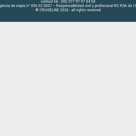
contact tel : (00) 377 97 97 84 50
gencia de viajes n° 006 02 0007 – Responsabilidad civil y profesional RC RSA de
© CRUISELINE 2026 - all rights reserved