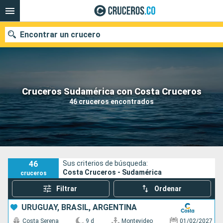
Encontrar un crucero
Cruceros Sudamérica con Costa Cruceros
Fecha de salida
46 cruceros encontrados
Buscar
46
Sus criterios de búsqueda:
Costa Cruceros - Sudamérica
cruceros
Filtrar
Ordenar
URUGUAY, BRASIL, ARGENTINA
Costa Serena
9 d
Montevideo
01/02/2027