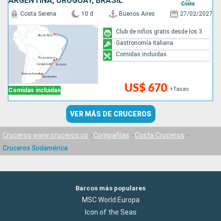
ARGENTINA, URUGUAY, BRASIL
Costa Serena
10 d
Buenos Aires
27/02/2027
Club de niños gratis desde los 3
Gastronomía italiana
Comidas incluidas
US$ 670
+Tasas
Comidas incluidas
VER MÁS DE CRUCEROS
Cruceros www.cruceros.co
Compañías
Costa Cruceros
Cruceros Sudamérica
Barcos más populares
MSC World Europa
Icon of the Seas