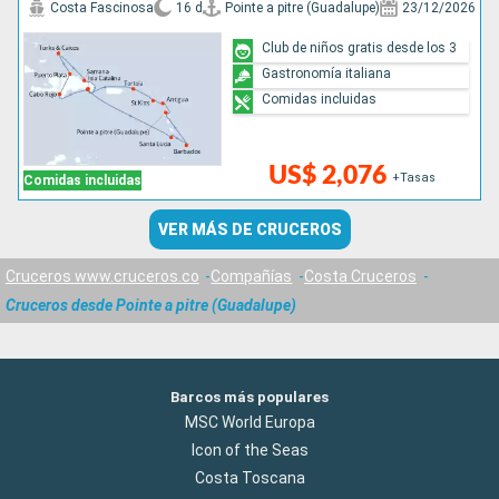
Costa Fascinosa
16 d
Pointe a pitre (Guadalupe)
23/12/2026
Club de niños gratis desde los 3
Gastronomía italiana
Comidas incluidas
US$ 2,076
+Tasas
Comidas incluidas
VER MÁS DE CRUCEROS
Cruceros www.cruceros.co
Compañías
Costa Cruceros
Cruceros desde Pointe a pitre (Guadalupe)
Barcos más populares
MSC World Europa
Icon of the Seas
Costa Toscana