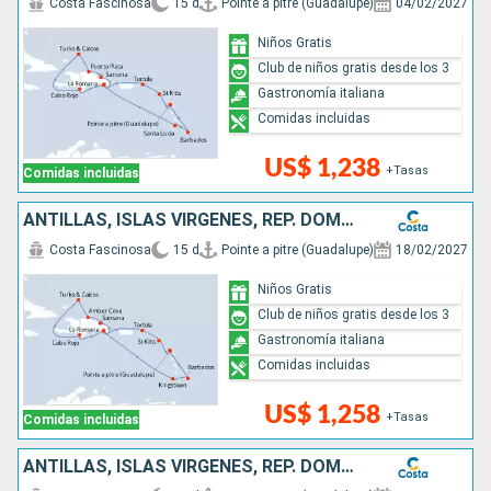
Costa Fascinosa
15 d
Pointe a pitre (Guadalupe)
04/02/2027
Niños Gratis
Club de niños gratis desde los 3
Gastronomía italiana
Comidas incluidas
US$ 1,238
+Tasas
Comidas incluidas
ANTILLAS, ISLAS VÍRGENES, REP. DOMINICANA, TURKS E ISLAS CAICOS
Costa Fascinosa
15 d
Pointe a pitre (Guadalupe)
18/02/2027
Niños Gratis
Club de niños gratis desde los 3
Gastronomía italiana
Comidas incluidas
US$ 1,258
+Tasas
Comidas incluidas
ANTILLAS, ISLAS VÍRGENES, REP. DOMINICANA, TURKS E ISLAS CAICOS