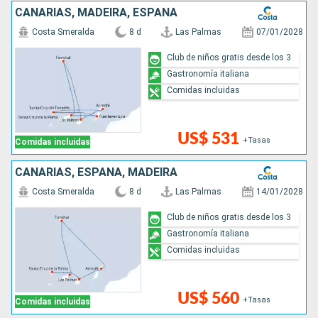
CANARIAS, MADEIRA, ESPAÑA
Costa Smeralda
8 d
Las Palmas
07/01/2028
Club de niños gratis desde los 3
Gastronomía italiana
Comidas incluidas
US$ 531
+Tasas
Comidas incluidas
CANARIAS, ESPAÑA, MADEIRA
Costa Smeralda
8 d
Las Palmas
14/01/2028
Club de niños gratis desde los 3
Gastronomía italiana
Comidas incluidas
US$ 560
+Tasas
Comidas incluidas