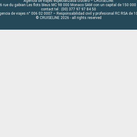
Agencia de viajes especializada crucero – CRUISELINE
6 rue du gabian Les flots bleus MC 98 000 Monaco SAM con un capital de 150 000
contact tel : (00) 377 97 97 84 50
gencia de viajes n° 006 02 0007 – Responsabilidad civil y profesional RC RSA de
© CRUISELINE 2026 - all rights reserved