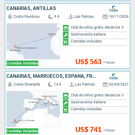
CANARIAS, ANTILLAS
Costa Favolosa
9 d
Las Palmas
18/11/2026
Club de niños gratis desde los 3
Gastronomía italiana
Comidas incluidas
US$ 563
+Tasas
Comidas incluidas
CANARIAS, MARRUECOS, ESPAÑA, FRANCIA, ITALIA
Costa Smeralda
14 d
Las Palmas
02/04/2027
Club de niños gratis desde los 3
Gastronomía italiana
Comidas incluidas
US$ 741
+Tasas
Comidas incluidas