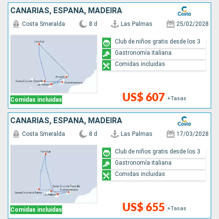
CANARIAS, ESPAÑA, MADEIRA
Costa Smeralda
8 d
Las Palmas
25/02/2028
Club de niños gratis desde los 3
Gastronomía italiana
Comidas incluidas
US$ 607
+Tasas
Comidas incluidas
CANARIAS, ESPAÑA, MADEIRA
Costa Smeralda
8 d
Las Palmas
17/03/2028
Club de niños gratis desde los 3
Gastronomía italiana
Comidas incluidas
US$ 655
+Tasas
Comidas incluidas