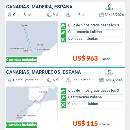
CANARIAS, MADEIRA, ESPAÑA
Costa Smeralda
9 d
Las Palmas
31/12/2026
Club de niños gratis desde los 3
Gastronomía italiana
Comidas incluidas
US$ 963
+Tasas
Comidas incluidas
CANARIAS, MARRUECOS, ESPAÑA
Costa Smeralda
6 d
Las Palmas
02/04/2027
Club de niños gratis desde los 3
Gastronomía italiana
Comidas incluidas
US$ 115
+Tasas
Comidas incluidas