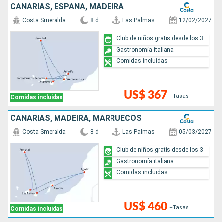
CANARIAS, ESPAÑA, MADEIRA
Costa Smeralda
8 d
Las Palmas
12/02/2027
Club de niños gratis desde los 3
Gastronomía italiana
Comidas incluidas
US$ 367
+Tasas
Comidas incluidas
CANARIAS, MADEIRA, MARRUECOS
Costa Smeralda
8 d
Las Palmas
05/03/2027
Club de niños gratis desde los 3
Gastronomía italiana
Comidas incluidas
US$ 460
+Tasas
Comidas incluidas