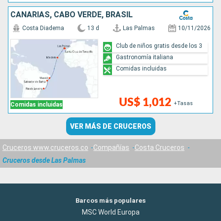
CANARIAS, CABO VERDE, BRASIL
Costa Diadema
13 d
Las Palmas
10/11/2026
Club de niños gratis desde los 3
Gastronomía italiana
Comidas incluidas
US$ 1,012
+Tasas
Comidas incluidas
VER MÁS DE CRUCEROS
Cruceros www.cruceros.co
Compañías
Costa Cruceros
Cruceros desde Las Palmas
Barcos más populares
MSC World Europa