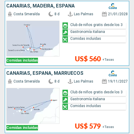
CANARIAS, MADEIRA, ESPAÑA
Costa Smeralda
8 d
Las Palmas
21/01/2028
Club de niños gratis desde los 3
Gastronomía italiana
Comidas incluidas
US$ 560
+Tasas
Comidas incluidas
CANARIAS, ESPAÑA, MARRUECOS
Costa Smeralda
8 d
Las Palmas
19/11/2027
Club de niños gratis desde los 3
Gastronomía italiana
Comidas incluidas
US$ 579
+Tasas
Comidas incluidas