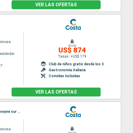
VER LAS OFERTAS
cinosa
desde
US$ 874
estándar
Tasas: +US$ 179
Club de niños gratis desde los 3
27
Gastronomía italiana
Comidas incluidas
VER LAS OFERTAS
Itinerario : Toulon LA seyne sur mer, Savona, Olbia, Valencia, Ibiza, Palma de Mallorca, Toulon LA seyne sur mer
cinosa
desde