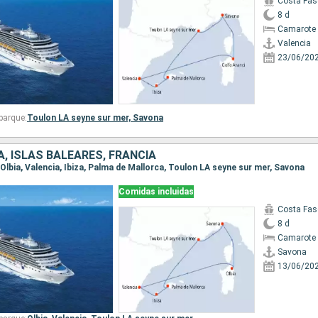
Costa Fas
8 d
Camarote 
Valencia
23/06/20
barque:
Toulon LA seyne sur mer,
Savona
A, ISLAS BALEARES, FRANCIA
, Olbia, Valencia, Ibiza, Palma de Mallorca, Toulon LA seyne sur mer, Savona
Comidas incluidas
Costa Fas
8 d
Camarote 
Savona
13/06/20