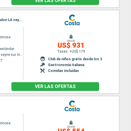
VER LAS OFERTAS
Itinerario : Toulon LA seyne sur mer, Savona, Golfo Aranci, Valencia, Ibiza, Palma de Mallorca, Toulon LA seyne sur mer
cinosa
desde
US$ 931
estándar
Tasas: +US$ 179
Toulon LA seyne sur mer
Club de niños gratis desde los 3
27
Gastronomía italiana
Comidas incluidas
VER LAS OFERTAS
cinosa
desde