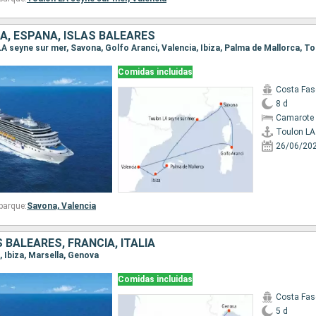
IA, ESPAÑA, ISLAS BALEARES
Comidas incluidas
Costa Fas
8 d
Camarote 
26/06/20
barque:
Savona,
Valencia
 BALEARES, FRANCIA, ITALIA
a, Ibiza, Marsella, Genova
Comidas incluidas
Costa Fas
5 d