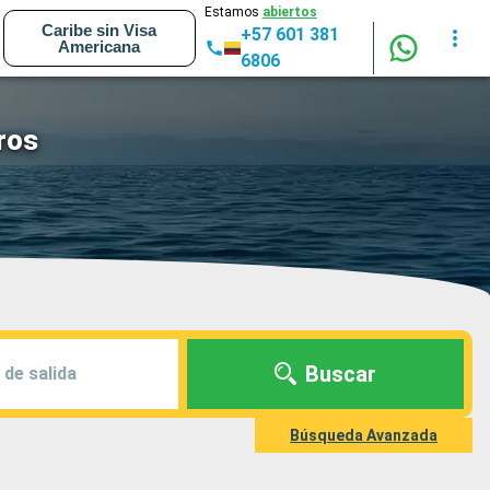
Estamos
abiertos
Caribe sin Visa
+57 601 381
Americana
6806
ros
Buscar
 de salida
Búsqueda Avanzada