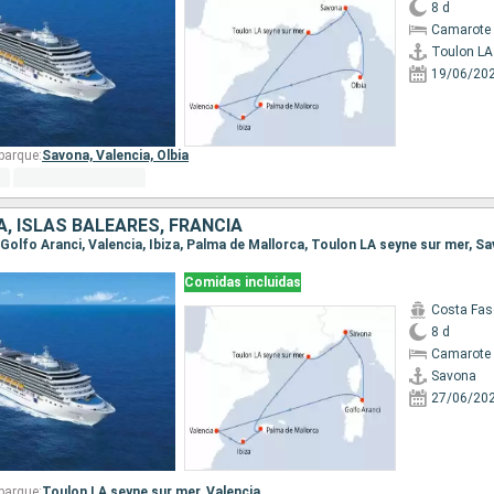
8 d
Camarote 
19/06/20
barque:
Savona,
Valencia,
Olbia
A, ISLAS BALEARES, FRANCIA
, Golfo Aranci, Valencia, Ibiza, Palma de Mallorca, Toulon LA seyne sur mer, S
Comidas incluidas
Costa Fas
8 d
Camarote 
Savona
27/06/20
barque:
Toulon LA seyne sur mer,
Valencia