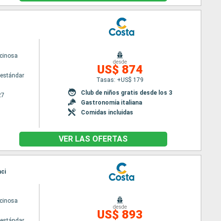
cinosa
desde
US$ 874
estándar
Tasas: +US$ 179
Club de niños gratis desde los 3
27
Gastronomía italiana
Comidas incluidas
VER LAS OFERTAS
nci
cinosa
desde
US$ 893
estándar