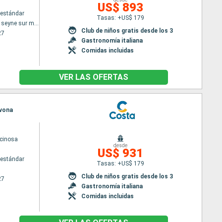
US$ 893
estándar
Tasas: +US$ 179
Toulon LA seyne sur mer
Club de niños gratis desde los 3
27
Gastronomía italiana
Comidas incluidas
VER LAS OFERTAS
avona
cinosa
desde
US$ 931
estándar
Tasas: +US$ 179
Club de niños gratis desde los 3
27
Gastronomía italiana
Comidas incluidas