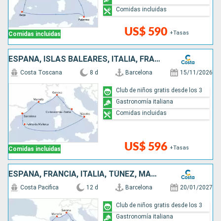
Comidas incluidas
US$ 590
+Tasas
Comidas incluidas
ESPAÑA, ISLAS BALEARES, ITALIA, FRANCIA
Costa Toscana
8 d
Barcelona
15/11/2026
Club de niños gratis desde los 3
Gastronomía italiana
Comidas incluidas
US$ 596
+Tasas
Comidas incluidas
ESPAÑA, FRANCIA, ITALIA, TÚNEZ, MARRUECOS
Costa Pacifica
12 d
Barcelona
20/01/2027
Club de niños gratis desde los 3
Gastronomía italiana