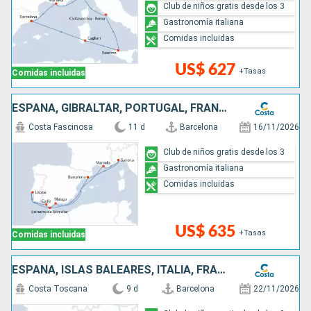
Club de niños gratis desde los 3
Gastronomía italiana
Comidas incluidas
US$ 627
+Tasas
Comidas incluidas
ESPAÑA, GIBRALTAR, PORTUGAL, FRANCIA, ITALIA
Costa Fascinosa
11 d
Barcelona
16/11/2026
Club de niños gratis desde los 3
Gastronomía italiana
Comidas incluidas
US$ 635
+Tasas
Comidas incluidas
ESPAÑA, ISLAS BALEARES, ITALIA, FRANCIA
Costa Toscana
9 d
Barcelona
22/11/2026