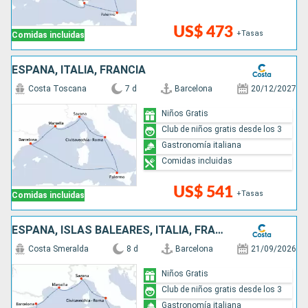
US$ 473
+Tasas
Comidas incluidas
ESPAÑA, ITALIA, FRANCIA
Costa Toscana
7 d
Barcelona
20/12/2027
Niños Gratis
Club de niños gratis desde los 3
Gastronomía italiana
Comidas incluidas
US$ 541
+Tasas
Comidas incluidas
ESPAÑA, ISLAS BALEARES, ITALIA, FRANCIA
Costa Smeralda
8 d
Barcelona
21/09/2026
Niños Gratis
Club de niños gratis desde los 3
Gastronomía italiana