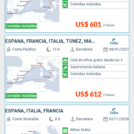
Comidas incluidas
US$ 601
+Tasas
Comidas incluidas
ESPAÑA, FRANCIA, ITALIA, TÚNEZ, MARRUECOS
Costa Pacifica
13 d
Barcelona
08/01/2027
Club de niños gratis desde los 3
Gastronomía italiana
Comidas incluidas
US$ 612
+Tasas
Comidas incluidas
ESPAÑA, ITALIA, FRANCIA
Costa Smeralda
8 d
Barcelona
02/11/2026
Niños Gratis