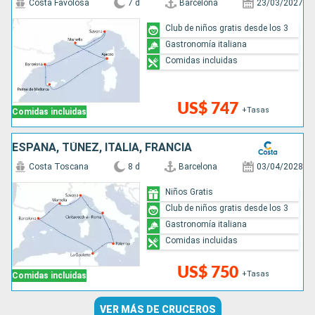
Costa Favolosa
7 d
Barcelona
23/03/2027
Club de niños gratis desde los 3
Gastronomía italiana
Comidas incluidas
US$ 747
+Tasas
Comidas incluidas
ESPAÑA, TÚNEZ, ITALIA, FRANCIA
Costa Toscana
8 d
Barcelona
03/04/2028
Niños Gratis
Club de niños gratis desde los 3
Gastronomía italiana
Comidas incluidas
US$ 750
+Tasas
Comidas incluidas
VER MÁS DE CRUCEROS