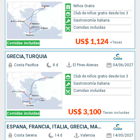
Niños Gratis
Club de niños gratis desde los 3
Gastronomía italiana
Comidas incluidas
US$ 1,124
+Tasas
Comidas incluidas
GRECIA,TURQUÍA
Costa Pacifica
8 d
El Pireo Atenas
04/06/2027
Club de niños gratis desde los 3
Gastronomía italiana
Comidas incluidas
US$ 3,100
Tasas incluidas
Comidas incluidas
ESPAÑA, FRANCIA, ITALIA, GRECIA, MALTA E ISLAS BALEARES
Costa Serena
14 d
Valencia
14/05/2027