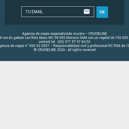
TU EMAIL
OK
Agencia de viajes especializada crucero – CRUISELINE
6 rue du gabian Les flots bleus MC 98 000 Monaco SAM con un capital de 150 000
contact tel : (00) 377 97 97 84 50
gencia de viajes n° 006 02 0007 – Responsabilidad civil y profesional RC RSA de
© CRUISELINE 2026 - all rights reserved