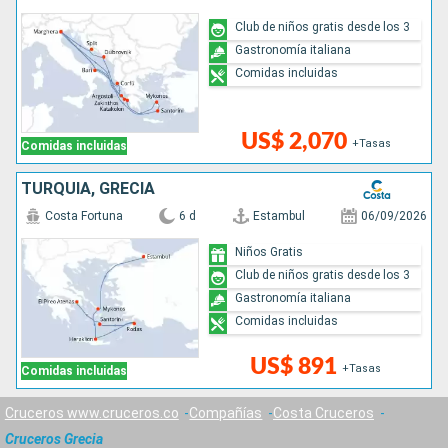
Club de niños gratis desde los 3
Gastronomía italiana
Comidas incluidas
US$ 2,070
+Tasas
Comidas incluidas
TURQUÍA, GRECIA
Costa Fortuna
6 d
Estambul
06/09/2026
Niños Gratis
Club de niños gratis desde los 3
Gastronomía italiana
Comidas incluidas
US$ 891
+Tasas
Comidas incluidas
Cruceros www.cruceros.co
Compañías
Costa Cruceros
Cruceros Grecia