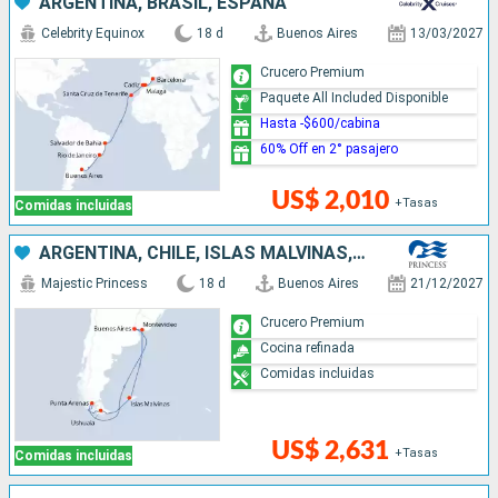
ARGENTINA, BRASIL, ESPAÑA
Celebrity Equinox
18 d
Buenos Aires
13/03/2027
Crucero Premium
Paquete All Included Disponible
Hasta -$600/cabina
60% Off en 2° pasajero
US$ 2,010
+Tasas
Comidas incluidas
ARGENTINA, CHILE, ISLAS MALVINAS, URUGUAY
Majestic Princess
18 d
Buenos Aires
21/12/2027
Crucero Premium
Cocina refinada
Comidas incluidas
US$ 2,631
+Tasas
Comidas incluidas