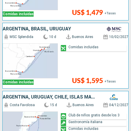
US$ 1,479
+Tasas
Comidas incluidas
ARGENTINA, BRASIL, URUGUAY
MSC Splendida
10 d
Buenos Aires
10/02/2027
Comidas incluidas
US$ 1,595
+Tasas
Comidas incluidas
ARGENTINA, URUGUAY, CHILE, ISLAS MALVINAS
Costa Favolosa
15 d
Buenos Aires
04/12/2027
Club de niños gratis desde los 3
Gastronomía italiana
Comidas incluidas