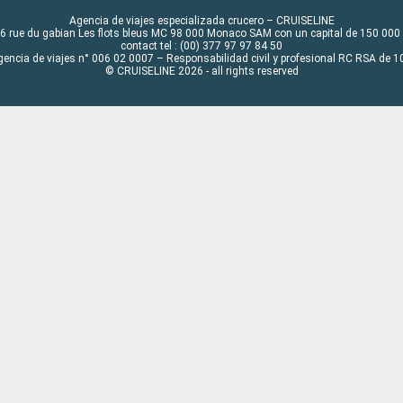
Agencia de viajes especializada crucero – CRUISELINE
6 rue du gabian Les flots bleus MC 98 000 Monaco SAM con un capital de 150 000
contact tel : (00) 377 97 97 84 50
gencia de viajes n° 006 02 0007 – Responsabilidad civil y profesional RC RSA de
© CRUISELINE 2026 - all rights reserved