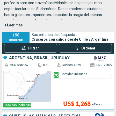
perfecto para una travesía inolvidable por los paisajes más
espectaculares de Sudamérica. Desde modernas ciudades
hasta glaciares imponentes, descubre la magia del océano
mientras navegas hacia destinos únicos.
+
Leer más
198
Sus criterios de búsqueda:
Cruceros con salida desde Chile y Argentina
cruceros
Filtrar
Ordenar
ARGENTINA, BRASIL, URUGUAY
MSC Seaview
8 d
Buenos Aires
28/01/2027
Comidas incluidas
US$ 1,268
+Tasas
Comidas incluidas