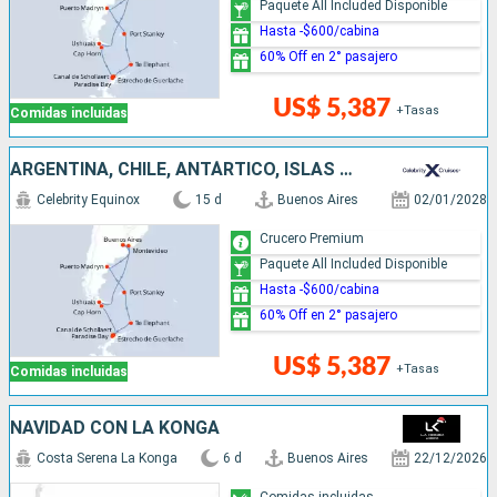
Paquete All Included Disponible
Hasta -$600/cabina
60% Off en 2° pasajero
US$ 5,387
+Tasas
Comidas incluidas
ARGENTINA, CHILE, ANTÁRTICO, ISLAS MALVINAS, URUGUAY
Celebrity Equinox
15 d
Buenos Aires
02/01/2028
Crucero Premium
Paquete All Included Disponible
Hasta -$600/cabina
60% Off en 2° pasajero
US$ 5,387
+Tasas
Comidas incluidas
NAVIDAD CON LA KONGA
Costa Serena La Konga
6 d
Buenos Aires
22/12/2026