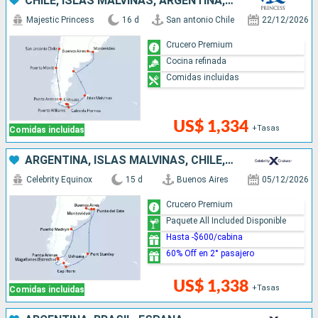
CHILE, ISLAS MALVINAS, ARGENTINA, URUGUAY
Majestic Princess
16 d
San antonio Chile
22/12/2026
Crucero Premium
Cocina refinada
Comidas incluidas
US$ 1,334
+Tasas
Comidas incluidas
ARGENTINA, ISLAS MALVINAS, CHILE, URUGUAY
Celebrity Equinox
15 d
Buenos Aires
05/12/2026
Crucero Premium
Paquete All Included Disponible
Hasta -$600/cabina
60% Off en 2° pasajero
US$ 1,338
+Tasas
Comidas incluidas