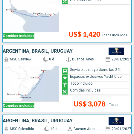
Comidas incluidas
US$ 1,420
Tasas incluidas
Comidas incluidas
ARGENTINA, BRASIL, URUGUAY
MSC Seaview
8 d
Buenos Aires
28/01/2027
Servicio de mayordomo las 24h
Espacios exclusivos Yacht Club
Todo incluido
Comidas incluidas
US$ 3,078
+Tasas
Comidas incluidas
ARGENTINA, BRASIL, URUGUAY
MSC Splendida
10 d
Buenos Aires
23/01/2027