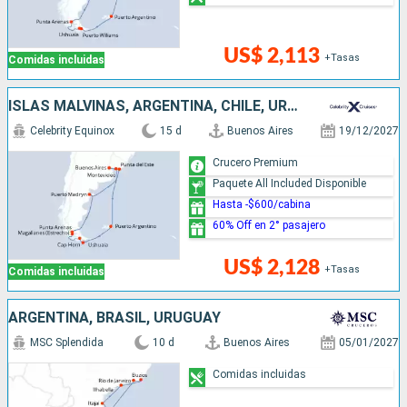
US$ 2,113
+Tasas
Comidas incluidas
ISLAS MALVINAS, ARGENTINA, CHILE, URUGUAY
Celebrity Equinox
15 d
Buenos Aires
19/12/2027
Crucero Premium
Paquete All Included Disponible
Hasta -$600/cabina
60% Off en 2° pasajero
US$ 2,128
+Tasas
Comidas incluidas
ARGENTINA, BRASIL, URUGUAY
MSC Splendida
10 d
Buenos Aires
05/01/2027
Comidas incluidas