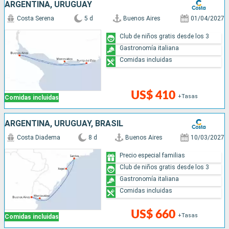
ARGENTINA, URUGUAY
Costa Serena
5 d
Buenos Aires
01/04/2027
Club de niños gratis desde los 3
Gastronomía italiana
Comidas incluidas
US$ 410
+Tasas
Comidas incluidas
ARGENTINA, URUGUAY, BRASIL
Costa Diadema
8 d
Buenos Aires
10/03/2027
Precio especial familias
Club de niños gratis desde los 3
Gastronomía italiana
Comidas incluidas
US$ 660
+Tasas
Comidas incluidas