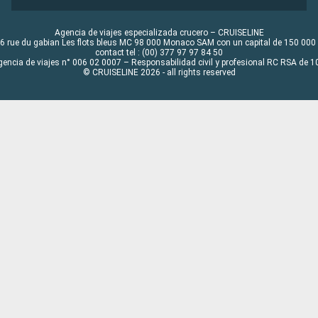
Agencia de viajes especializada crucero – CRUISELINE
6 rue du gabian Les flots bleus MC 98 000 Monaco SAM con un capital de 150 000
contact tel : (00) 377 97 97 84 50
gencia de viajes n° 006 02 0007 – Responsabilidad civil y profesional RC RSA de
© CRUISELINE 2026 - all rights reserved