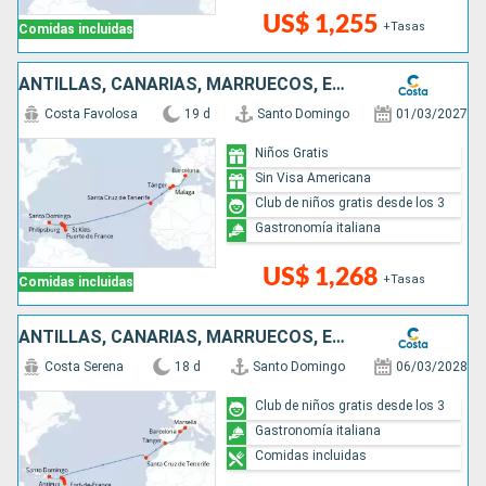
US$ 1,255
+Tasas
Comidas incluidas
ANTILLAS, CANARIAS, MARRUECOS, ESPAÑA
Costa Favolosa
19 d
Santo Domingo
01/03/2027
Niños Gratis
Sin Visa Americana
Club de niños gratis desde los 3
Gastronomía italiana
US$ 1,268
+Tasas
Comidas incluidas
ANTILLAS, CANARIAS, MARRUECOS, ESPAÑA, FRANCIA
Costa Serena
18 d
Santo Domingo
06/03/2028
Club de niños gratis desde los 3
Gastronomía italiana
Comidas incluidas