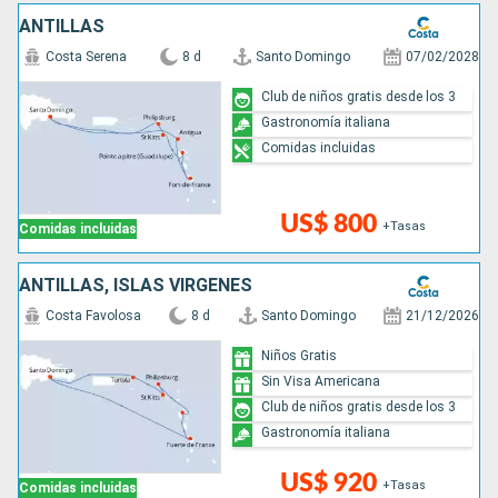
ANTILLAS
Costa Serena
8 d
Santo Domingo
07/02/2028
Club de niños gratis desde los 3
Gastronomía italiana
Comidas incluidas
US$ 800
+Tasas
Comidas incluidas
ANTILLAS, ISLAS VÍRGENES
Costa Favolosa
8 d
Santo Domingo
21/12/2026
Niños Gratis
Sin Visa Americana
Club de niños gratis desde los 3
Gastronomía italiana
US$ 920
+Tasas
Comidas incluidas