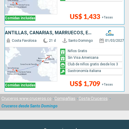
US$ 1,433
+Tasas
Comidas incluidas
ANTILLAS, CANARIAS, MARRUECOS, ESPAÑA, FRANCIA, ITALIA
Costa Favolosa
21 d
Santo Domingo
01/03/2027
Niños Gratis
Sin Visa Americana
Club de niños gratis desde los 3
Gastronomía italiana
US$ 1,709
+Tasas
Comidas incluidas
Cruceros www.cruceros.co
Compañías
Costa Cruceros
Cruceros desde Santo Domingo