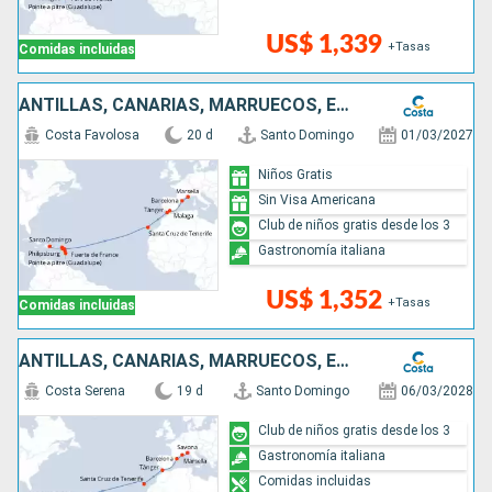
US$ 1,339
+Tasas
Comidas incluidas
ANTILLAS, CANARIAS, MARRUECOS, ESPAÑA, FRANCIA
Costa Favolosa
20 d
Santo Domingo
01/03/2027
Niños Gratis
Sin Visa Americana
Club de niños gratis desde los 3
Gastronomía italiana
US$ 1,352
+Tasas
Comidas incluidas
ANTILLAS, CANARIAS, MARRUECOS, ESPAÑA, FRANCIA, ITALIA
Costa Serena
19 d
Santo Domingo
06/03/2028
Club de niños gratis desde los 3
Gastronomía italiana
Comidas incluidas