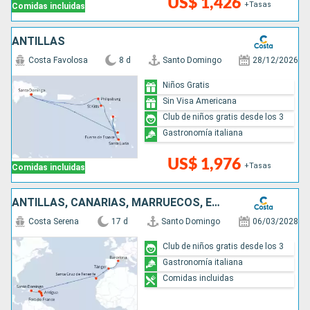
US$ 1,426
+Tasas
Comidas incluidas
ANTILLAS
Costa Favolosa
8 d
Santo Domingo
28/12/2026
Niños Gratis
Sin Visa Americana
Club de niños gratis desde los 3
Gastronomía italiana
US$ 1,976
+Tasas
Comidas incluidas
ANTILLAS, CANARIAS, MARRUECOS, ESPAÑA
Costa Serena
17 d
Santo Domingo
06/03/2028
Club de niños gratis desde los 3
Gastronomía italiana
Comidas incluidas