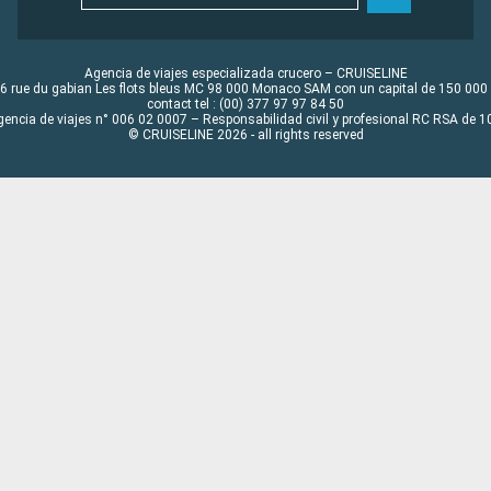
Agencia de viajes especializada crucero – CRUISELINE
6 rue du gabian Les flots bleus MC 98 000 Monaco SAM con un capital de 150 000
contact tel : (00) 377 97 97 84 50
gencia de viajes n° 006 02 0007 – Responsabilidad civil y profesional RC RSA de
© CRUISELINE 2026 - all rights reserved