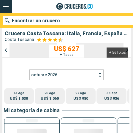
Encontrar un crucero
Crucero Costa Toscana: Italia, Francia, España salida desde Civitavecchia - Roma
Costa Toscana
US$ 627
+ 56 fotos
Nuestros destinos
+ Tasas
Fecha de salida
octubre 2026
Puertos
Compañías
13 Ago
20 Ago
27 Ago
3 Sept
Buscar
US$ 1,030
US$ 1,060
US$ 980
US$ 936
Mi categoría de cabina