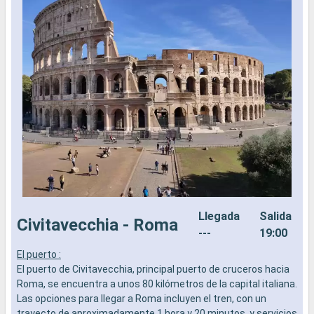
Llegada
Salida
Civitavecchia - Roma
---
19:00
El puerto :
E
El puerto de Civitavecchia, principal puerto de cruceros hacia
E
Roma, se encuentra a unos 80 kilómetros de la capital italiana.
u
Las opciones para llegar a Roma incluyen el tren, con un
E
trayecto de aproximadamente 1 hora y 20 minutos, y servicios
G