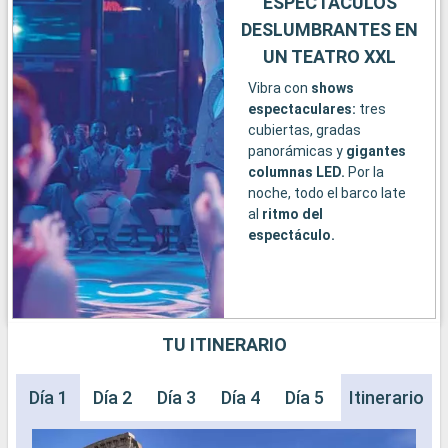
ESPECTÁCULOS
DESLUMBRANTES EN
UN TEATRO XXL
Vibra con
shows
espectaculares:
tres
cubiertas, gradas
panorámicas y
gigantes
columnas LED.
Por la
noche, todo el barco late
al
ritmo del
espectáculo.
TU ITINERARIO
Día 1
Día 2
Día 3
Día 4
Día 5
Día 6
Itinerario
Día 