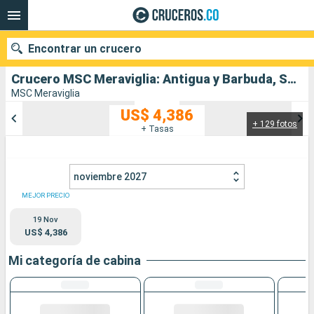
Encontrar un crucero
Crucero MSC Meraviglia: Antigua y Barbuda, San Martín, Dominica, Santa Lucia, Barbados salida desde Bridgetown
MSC Meraviglia
US$ 4,386
+ 129 fotos
Nuestros destinos
+ Tasas
Fecha de salida
noviembre 2027
Puertos
Compañías
MEJOR PRECIO
19 Nov
Buscar
US$ 4,386
Mi categoría de cabina