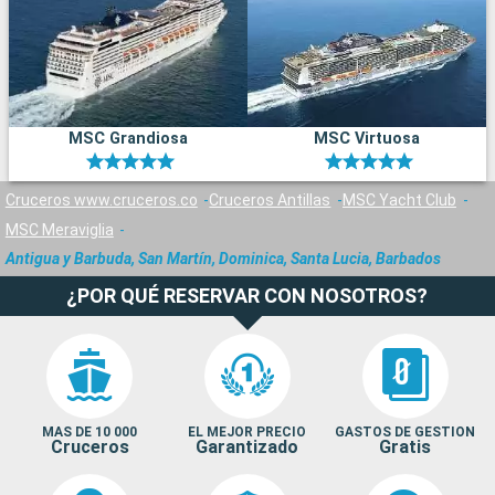
MSC Grandiosa
MSC Virtuosa
Cruceros www.cruceros.co
Cruceros Antillas
MSC Yacht Club
MSC Meraviglia
Antigua y Barbuda, San Martín, Dominica, Santa Lucia, Barbados
¿POR QUÉ RESERVAR CON NOSOTROS?
MAS DE 10 000
EL MEJOR PRECIO
GASTOS DE GESTION
Cruceros
Garantizado
Gratis