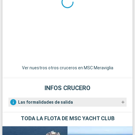
Cherry Tree Hill, donde podrá admirar la impresionante costa
i
este de la isla.
v
e
P
c
p
Ver nuestros otros cruceros en MSC Meraviglia
INFOS CRUCERO
Las formalidades de salida
TODA LA FLOTA DE MSC YACHT CLUB