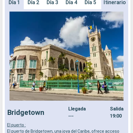
Día 1
Día 2
Día 3
Día 4
Día 5
Día 6
Itinerario
Día 
Llegada
Salida
Bridgetown
---
19:00
El puerto :
E
El puerto de Bridgetown, una joya del Caribe, ofrece acceso
E