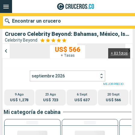
Encontrar un crucero
Crucero Celebrity Beyond: Bahamas, México, Islas Caimán, Estados Unidos salida desde Miami
Celebrity Beyond
US$ 566
+ 83 fotos
Nuestros destinos
+ Tasas
Fecha de salida
septiembre 2026
Puertos
Compañías
MEJOR PRECIO
9 Ago
23 Ago
6 Sept
20 Sept
Buscar
US$ 1,278
US$ 723
US$ 637
US$ 566
Mi categoría de cabina