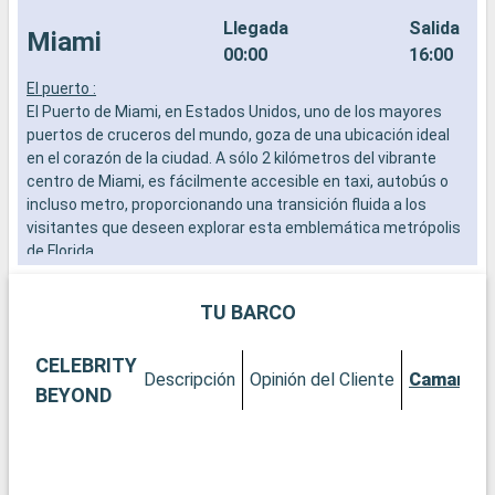
Llegada
Salida
Miami
00:00
16:00
El puerto :
C
El Puerto de Miami, en Estados Unidos, uno de los mayores
C
puertos de cruceros del mundo, goza de una ubicación ideal
a
en el corazón de la ciudad. A sólo 2 kilómetros del vibrante
s
centro de Miami, es fácilmente accesible en taxi, autobús o
a
incluso metro, proporcionando una transición fluida a los
c
visitantes que deseen explorar esta emblemática metrópolis
p
de Florida.
p
t
Qué visitar en Miami
TU BARCO
Miami es una exuberante mezcla de cultura, arte y playas.
Empiece por el distrito de Wynwood para admirar sus
CELEBRITY
famosos murales y galerías de arte vanguardista. El histórico
Descripción
Opinión del Cliente
Camarote
distrito Art Decó de South Beach le transportará a los años 30
BEYOND
con sus coloridos edificios y su ambiente vintage. Para una
experiencia más natural, el Parque Nacional de los Everglades,
a poca distancia en coche, ofrece una aventura por los
pantanos, con la posibilidad de avistar caimanes. Descubra la