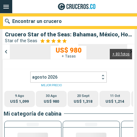
Encontrar un crucero
Crucero Star of the Seas: Bahamas, México, Honduras, Estados Unidos salida desde Puerto Canaveral
Star of the Seas
US$ 980
+ 80 fotos
Nuestros destinos
+ Tasas
Fecha de salida
agosto 2026
Puertos
Compañías
MEJOR PRECIO
9 Ago
30 Ago
20 Sept
11 Oct
Buscar
US$ 1,099
US$ 980
US$ 1,318
US$ 1,214
Mi categoría de cabina