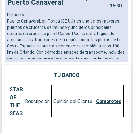
Puerto Canaveral
---
16:30
El puerto:
C
Puerto Cañaveral, en Florida (EE UU), es uno de los mayores
C
puertos de cruceros del mundo y uno de los principales
a
centros de cruceros por el Caribe. Puerta estratégica de
s
acceso a las atracciones de la región, como las playas de la
a
Costa Espacial, el puerto se encuentra también a unos 100
c
km de Orlando. Con cómodos enlaces de transporte, incluidos
p
servicios de lanzadera y taxi, los visitantes pueden explorar
p
fácilmente las numerosas atracciones de la Costa Espacial,
t
así como los famosos parques temáticos de Orlando.
TU BARCO
Qué visitar en Puerto Cañaveral y sus alrededores
STAR
Puerto Cañaveral ofrece rápido acceso a una gran variedad de
experiencias, desde tranquilas playas a aventuras espaciales.
OF
Descripción
Opinión del Cliente
Camarotes
El cercano Complejo de Visitantes del Centro Espacial
THE
Kennedy es un destino obligado para cualquier persona
SEAS
interesada en el espacio y la astronomía. Las playas de la
Costa Espacial, como Cocoa Beach, son perfectas para
relajarse, practicar deportes acuáticos o simplemente