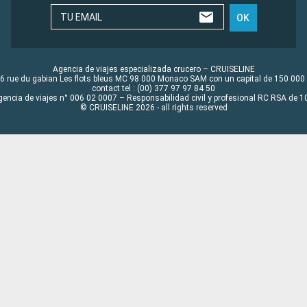
TU EMAIL
OK
Agencia de viajes especializada crucero – CRUISELINE
6 rue du gabian Les flots bleus MC 98 000 Monaco SAM con un capital de 150 000
contact tel : (00) 377 97 97 84 50
gencia de viajes n° 006 02 0007 – Responsabilidad civil y profesional RC RSA de
© CRUISELINE 2026 - all rights reserved