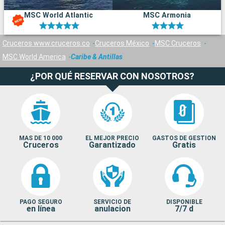
MSC World Atlantic
MSC Armonia
Cruceros www.cruceros.co
Cruceros México
MSC Cruceros
MSC World America
Caribe & Antillas
¿POR QUÉ RESERVAR CON NOSOTROS?
MAS DE 10 000
EL MEJOR PRECIO
GASTOS DE GESTION
Cruceros
Garantizado
Gratis
PAGO SEGURO
SERVICIO DE
DISPONIBLE
en línea
anulacion
7/7 d