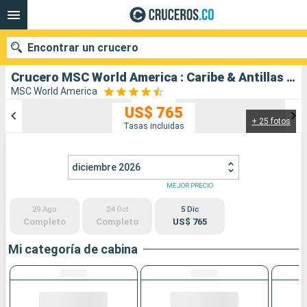
Encontrar un crucero
Crucero MSC World America : Caribe & Antillas salida desde Miami
MSC World America
US$ 765
+ 25 fotos
Nuestros destinos
Tasas incluidas
Fecha de salida
diciembre 2026
Puertos
Compañías
MEJOR PRECIO
29 Ago
24 Oct
5 Dic
Buscar
Completo
Completo
US$ 765
Mi categoría de cabina