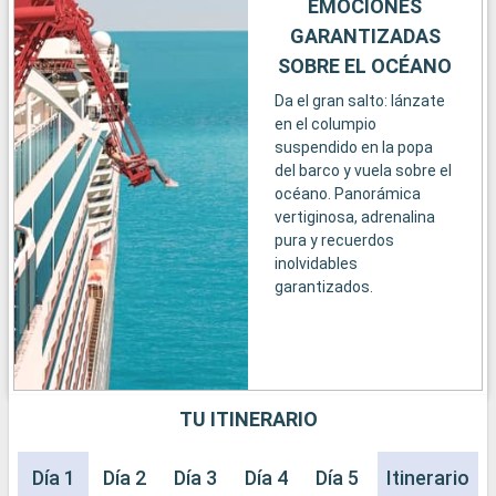
EMOCIONES
GARANTIZADAS
SOBRE EL OCÉANO
Da el gran salto: lánzate
en el columpio
suspendido en la popa
del barco y vuela sobre el
océano. Panorámica
vertiginosa, adrenalina
pura y recuerdos
inolvidables
garantizados.
TU ITINERARIO
Día 1
Día 2
Día 3
Día 4
Día 5
Día 6
Itinerario
Día 