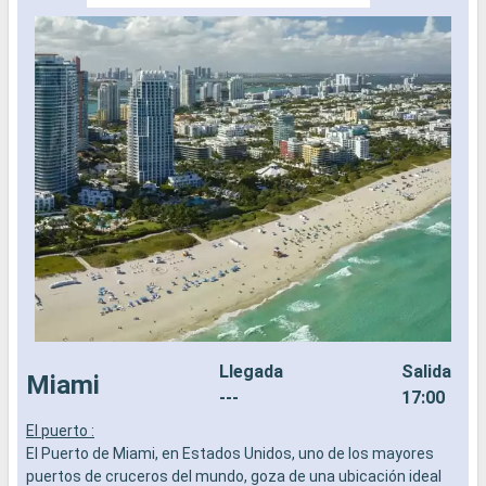
Llegada
Salida
Miami
---
17:00
El puerto :
L
El Puerto de Miami, en Estados Unidos, uno de los mayores
a
puertos de cruceros del mundo, goza de una ubicación ideal
b