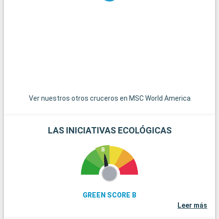
Unidos, es accesible por una carretera panorámica y ofrece
un ambiente relajado con casas de colores y puestas de sol
espectaculares. Las islas de las Bahamas, las joyas del
Caribe, están a poca distancia en barco y son un paraíso para
pasar el día en sus playas de arena blanca. Para los amantes
del submarinismo, los arrecifes de coral de Cayo Largo
ofrecen una experiencia submarina extraordinaria. Estos
destinos alrededor de Miami revelan la belleza natural y la
diversidad cultural de la región.
Ver nuestros otros cruceros en MSC World America
LAS INICIATIVAS ECOLÓGICAS
GREEN SCORE B
Leer más