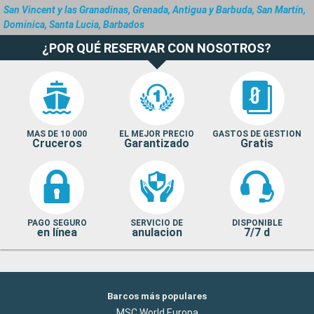
San Vincent y las Granadinas, Grenada, Antigua y Barbuda, San Martín,
Dominica, Santa Lucia, Barbados
¿POR QUÉ RESERVAR CON NOSOTROS?
MAS DE 10 000
EL MEJOR PRECIO
GASTOS DE GESTION
Cruceros
Garantizado
Gratis
PAGO SEGURO
SERVICIO DE
DISPONIBLE
en línea
anulacion
7/7 d
Barcos más populares
MSC World Europa