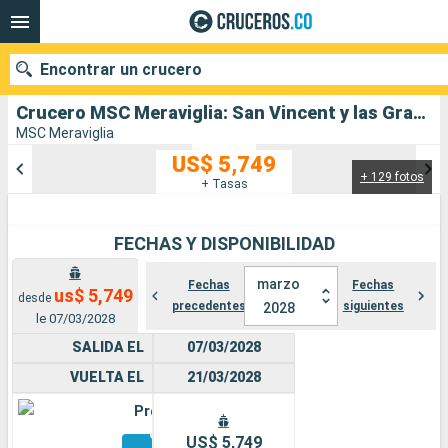
Encontrar un crucero
Crucero MSC Meraviglia: San Vincent y las Granadinas, Grenada, Antigua y Barbuda, San Martín, Dominica, Santa Lucia, Barbados salida desde Bridgetown
MSC Meraviglia
US$ 5,749
+ 129 fotos
Nuestros destinos
+ Tasas
Fecha de salida
FECHAS Y DISPONIBILIDAD
Puertos
Compañías
marzo
Fechas
Fechas
us$ 5,749
desde
precedentes
siguientes
2028
Buscar
le 07/03/2028
SALIDA EL
07/03/2028
VUELTA EL
21/03/2028
Premium
Otros
US$ 5,749