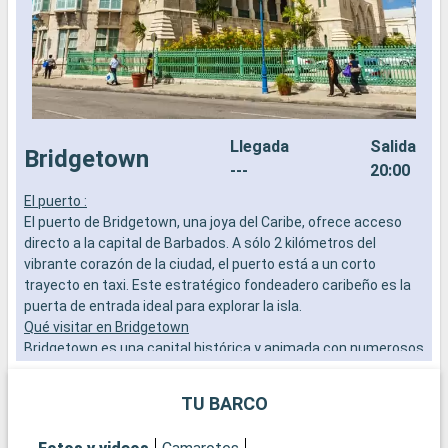
Llegada
Salida
Bridgetown
---
20:00
El puerto :
K
El puerto de Bridgetown, una joya del Caribe, ofrece acceso
d
directo a la capital de Barbados. A sólo 2 kilómetros del
b
vibrante corazón de la ciudad, el puerto está a un corto
S
trayecto en taxi. Este estratégico fondeadero caribeño es la
m
puerta de entrada ideal para explorar la isla.
a
Qué visitar en Bridgetown
a
Bridgetown es una capital histórica y animada con numerosos
p
lugares de interés. No se pierda la Garrison Savannah,
G
declarada Patrimonio de la Humanidad por la UNESCO y
TU BARCO
testigo de la historia colonial de Barbados. Pasee por las
bulliciosas calles para descubrir la arquitectura colonial