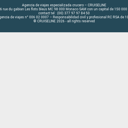
Agencia de viajes especializada crucero – CRUISELINE
6 rue du gabian Les flots bleus MC 98 000 Monaco SAM con un capital de 150 000
contact tel : (00) 377 97 97 84 50
gencia de viajes n° 006 02 0007 – Responsabilidad civil y profesional RC RSA de
© CRUISELINE 2026 - all rights reserved