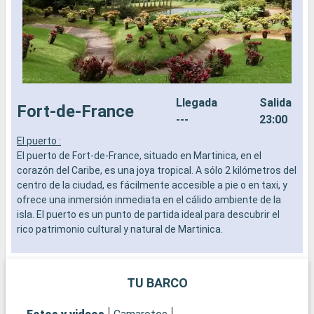
Llegada
Salida
Fort-de-France
---
23:00
El puerto :
E
El puerto de Fort-de-France, situado en Martinica, en el
E
corazón del Caribe, es una joya tropical. A sólo 2 kilómetros del
e
centro de la ciudad, es fácilmente accesible a pie o en taxi, y
a
ofrece una inmersión inmediata en el cálido ambiente de la
t
isla. El puerto es un punto de partida ideal para descubrir el
l
rico patrimonio cultural y natural de Martinica.
Q
Qué visitar en Fort-de-France
P
Fort-de-France, capital de Martinica, alberga numerosos
o
TU BARCO
lugares de interés histórico y cultural. La Biblioteca
p
Schoelcher, con su impresionante arquitectura, es una visita
d