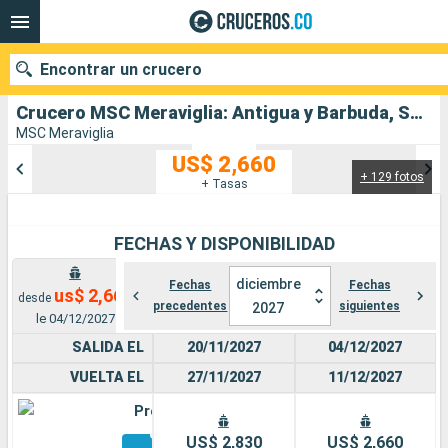
Encontrar un crucero
Crucero MSC Meraviglia: Antigua y Barbuda, San Martín, Dominica salida desde Fort-de-France
MSC Meraviglia
US$ 2,660
+ 129 fotos
Nuestros destinos
+ Tasas
Fecha de salida
FECHAS Y DISPONIBILIDAD
Puertos
Compañías
diciembre
Fechas
Fechas
us$ 2,660
desde
precedentes
siguientes
2027
Buscar
le 04/12/2027
SALIDA EL
20/11/2027
04/12/2027
VUELTA EL
27/11/2027
11/12/2027
Premium
Otros
US$ 2,830
US$ 2,660