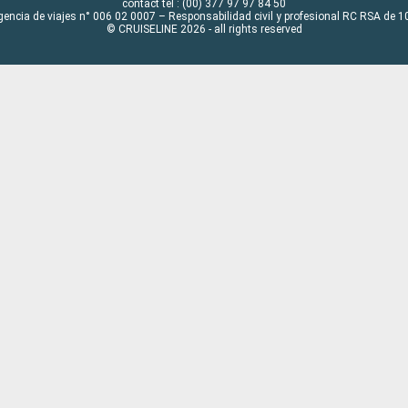
contact tel : (00) 377 97 97 84 50
gencia de viajes n° 006 02 0007 – Responsabilidad civil y profesional RC RSA de
© CRUISELINE 2026 - all rights reserved