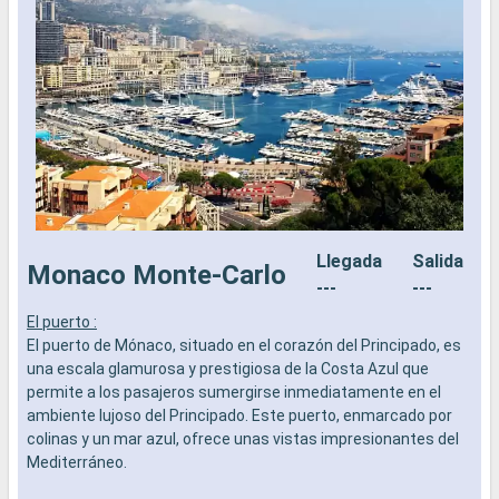
Llegada
Salida
Monaco Monte-Carlo
---
---
El puerto :
E
El puerto de Mónaco, situado en el corazón del Principado, es
E
una escala glamurosa y prestigiosa de la Costa Azul que
u
permite a los pasajeros sumergirse inmediatamente en el
p
ambiente lujoso del Principado. Este puerto, enmarcado por
a
colinas y un mar azul, ofrece unas vistas impresionantes del
c
Mediterráneo.
M