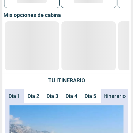
Mis opciones de cabina
TU ITINERARIO
Día 1
Día 2
Día 3
Día 4
Día 5
Día 6
Itinerario
Día 