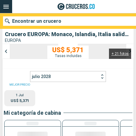
Encontrar un crucero
Crucero EUROPA: Monaco, Islandia, Italia salida desde Monaco Monte-Carlo
EUROPA
US$ 5,371
+ 21 fotos
Nuestros destinos
Tasas incluidas
Fecha de salida
julio 2028
Puertos
Compañías
MEJOR PRECIO
1 Jul
Buscar
US$ 5,371
Mi categoría de cabina