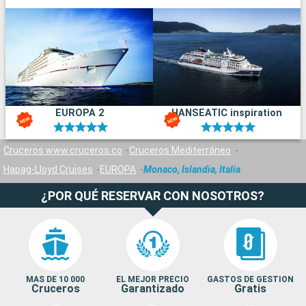
EUROPA 2
HANSEATIC inspiration
Cruceros www.cruceros.co
Cruceros Mediterráneo
Hapag-Lloyd Cruises
EUROPA
Monaco, Islandia, Italia
¿POR QUÉ RESERVAR CON NOSOTROS?
MAS DE 10 000
EL MEJOR PRECIO
GASTOS DE GESTION
Cruceros
Garantizado
Gratis