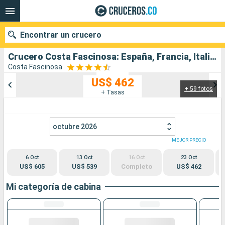
Encontrar un crucero
Crucero Costa Fascinosa: España, Francia, Italia salida desde Barcelona
Costa Fascinosa
US$ 462
+ 59 fotos
Nuestros destinos
+ Tasas
Fecha de salida
octubre 2026
Puertos
Compañías
MEJOR PRECIO
6 Oct
13 Oct
16 Oct
23 Oct
Buscar
US$ 605
US$ 539
Completo
US$ 462
Mi categoría de cabina