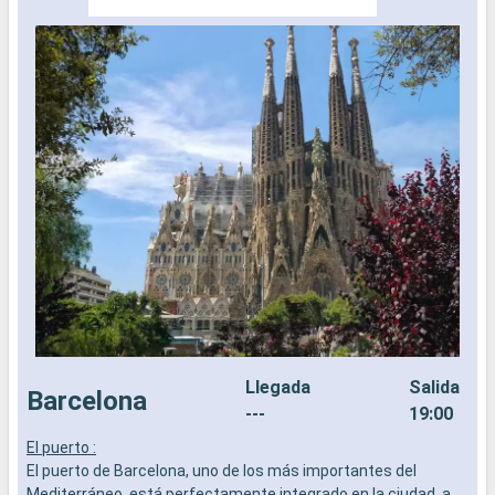
Llegada
Salida
Barcelona
---
19:00
El puerto :
E
El puerto de Barcelona, uno de los más importantes del
E
Mediterráneo, está perfectamente integrado en la ciudad, a
M