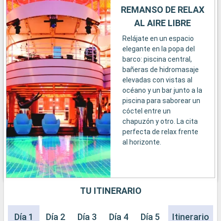
REMANSO DE RELAX
AL AIRE LIBRE
Relájate en un espacio
elegante en la popa del
barco: piscina central,
bañeras de hidromasaje
elevadas con vistas al
océano y un bar junto a la
piscina para saborear un
cóctel entre un
chapuzón y otro. La cita
perfecta de relax frente
al horizonte.
TU ITINERARIO
Día 1
Día 2
Día 3
Día 4
Día 5
Itinerario