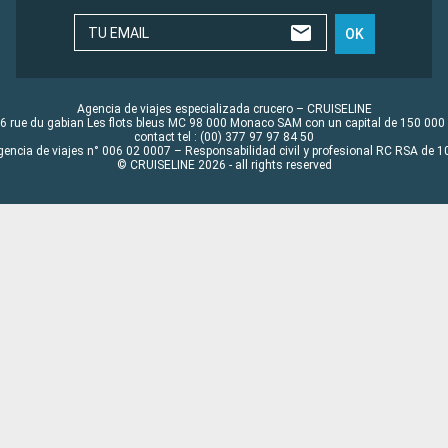
TU EMAIL
OK
Agencia de viajes especializada crucero – CRUISELINE
6 rue du gabian Les flots bleus MC 98 000 Monaco SAM con un capital de 150 000
contact tel : (00) 377 97 97 84 50
gencia de viajes n° 006 02 0007 – Responsabilidad civil y profesional RC RSA de
© CRUISELINE 2026 - all rights reserved