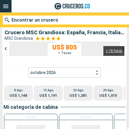
Encontrar un crucero
Crucero MSC Grandiosa: España, Francia, Italia salida desde Barcelona
MSC Grandiosa
US$ 805
+ 78 fotos
Nuestros destinos
+ Tasas
Fecha de salida
octubre 2026
Puertos
Compañías
8 Ago
15 Ago
22 Ago
29 Ago
Buscar
US$ 1,148
US$ 1,191
US$ 1,381
US$ 1,015
Mi categoría de cabina