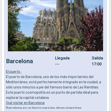
Llegada
Salida
Barcelona
---
17:00
El puerto :
E
El puerto de Barcelona, uno de los más importantes del
E
Mediterráneo, está perfectamente integrado en la ciudad, a
C
sólo unos minutos a pie del famoso barrio de Las Ramblas.
c
Este puerto cosmopolita es un punto de partida ideal para
e
explorar la capital catalana.
l
Qué visitar en Barcelona
d
Barcelona es un lienzo para las obras maestras
C