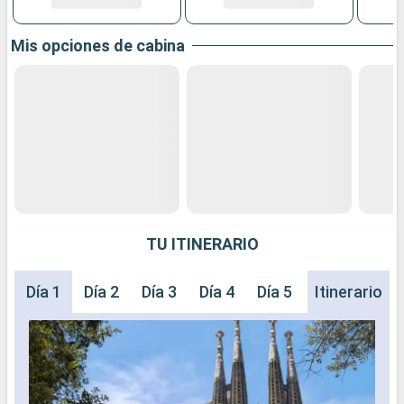
Mis opciones de cabina
TU ITINERARIO
Día 1
Día 2
Día 3
Día 4
Día 5
Día 6
Itinerario
Día 