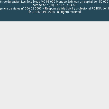
6 rue du gabian Les flots bleus MC 98 000 Monaco SAM con un capital de 150 000
contact tel : (00) 377 97 97 84 50
gencia de viajes n° 006 02 0007 – Responsabilidad civil y profesional RC RSA de
© CRUISELINE 2026 - all rights reserved