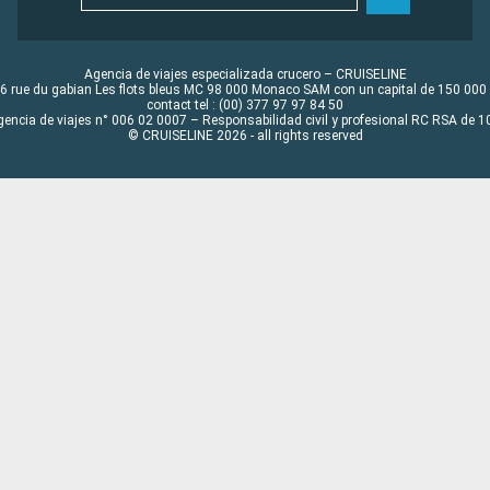
Agencia de viajes especializada crucero – CRUISELINE
6 rue du gabian Les flots bleus MC 98 000 Monaco SAM con un capital de 150 000
contact tel : (00) 377 97 97 84 50
gencia de viajes n° 006 02 0007 – Responsabilidad civil y profesional RC RSA de
© CRUISELINE 2026 - all rights reserved