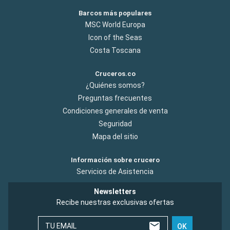
para relajarse. Aproveche para practicar deportes acuáticos
Barcos más populares
como submarinismo y vela. La cocina local, rica en sabores
MSC World Europa
caribeños, con su pescado a la parrilla y sus accras, es una
delicia.
Icon of the Seas
Costa Toscana
Cruceros.co
¿Quiénes somos?
Preguntas frecuentes
Condiciones generales de venta
Seguridad
Mapa del sitio
Información sobre crucero
Servicios de Asistencia
Newsletters
Recibe nuestras exclusivas ofertas
TU EMAIL
OK