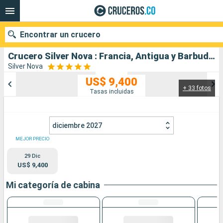
Encontrar un crucero
Crucero Silver Nova : Francia, Antigua y Barbuda, Estados Unidos salida desde Miami
Silver Nova
US$ 9,400
+ 33 fotos
Nuestros destinos
Tasas incluidas
Fecha de salida
diciembre 2027
Puertos
Compañías
MEJOR PRECIO
29 Dic
Buscar
US$ 9,400
Mi categoría de cabina