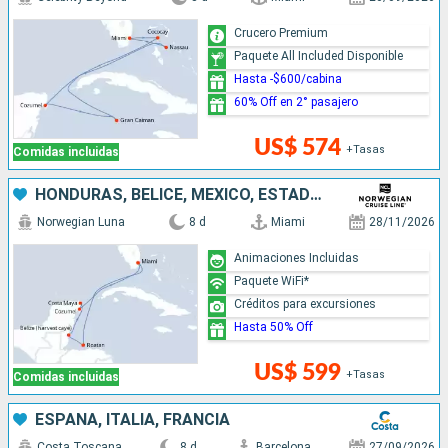
Crucero Premium
Paquete All Included Disponible
Hasta -$600/cabina
60% Off en 2° pasajero
US$ 574
+Tasas
Comidas incluidas
HONDURAS, BELICE, MÉXICO, ESTADOS UNIDOS
Norwegian Luna
8 d
Miami
28/11/2026
Animaciones Incluidas
Paquete WiFi*
Créditos para excursiones
Hasta 50% Off
US$ 599
+Tasas
Comidas incluidas
ESPAÑA, ITALIA, FRANCIA
Costa Toscana
8 d
Barcelona
27/09/2026