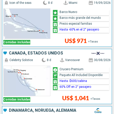
Icon of the seas
8 d
Miami
19/09/2026
Barco Nuevo
Barco más grande del mundo
Precio especial familias
Hasta -60% en el 2° pasajero
US$ 971
+Tasas
Comidas incluidas
CANADÁ, ESTADOS UNIDOS
Celebrity Solstice
8 d
Vancouver
30/08/2026
Crucero Premium
Paquete All Included Disponible
Hasta -$600/cabina
60% Off en 2° pasajero
US$ 1,041
+Tasas
Comidas incluidas
DINAMARCA, NORUEGA, ALEMANIA