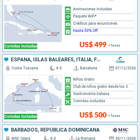
Animaciones Incluidas
Paquete WiFi*
Créditos para excursiones
Hasta 50% Off
US$ 499
+Tasas
Comidas incluidas
ESPAÑA, ISLAS BALEARES, ITALIA, FRANCIA
Costa Toscana
8 d
Barcelona
07/12/2026
Niños Gratis
Club de niños gratis desde los 3
Gastronomía italiana
Comidas incluidas
US$ 500
+Tasas
Comidas incluidas
BARBADOS, REPÚBLICA DOMINICANA
MSC Opera
8 d
La Romana
30/11/2026