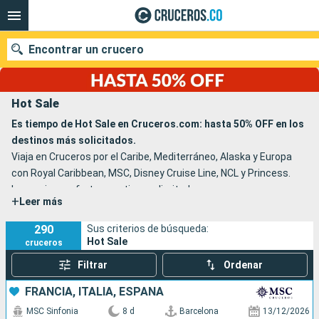
Encontrar un crucero
Hot Sale
Es tiempo de Hot Sale en Cruceros.com: hasta 50% OFF en los
destinos más solicitados.
Fecha de salida
Viaja en Cruceros por el Caribe, Mediterráneo, Alaska y Europa
con Royal Caribbean, MSC, Disney Cruise Line, NCL y Princess.
Buscar
Las mejores ofertas por tiempo limitado.
+
Leer más
290
Sus criterios de búsqueda:
Hot Sale
cruceros
Filtrar
Ordenar
FRANCIA, ITALIA, ESPAÑA
MSC Sinfonia
8 d
Barcelona
13/12/2026