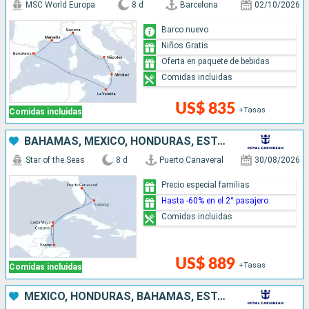
MSC World Europa
8 d
Barcelona
02/10/2026
Barco nuevo
Niños Gratis
Oferta en paquete de bebidas
Comidas incluidas
US$ 835
+Tasas
Comidas incluidas
BAHAMAS, MÉXICO, HONDURAS, ESTADOS UNIDOS
Star of the Seas
8 d
Puerto Canaveral
30/08/2026
Precio especial familias
Hasta -60% en el 2° pasajero
Comidas incluidas
US$ 889
+Tasas
Comidas incluidas
MÉXICO, HONDURAS, BAHAMAS, ESTADOS UNIDOS