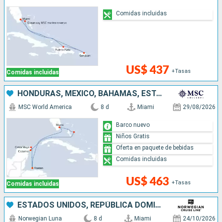
Comidas incluidas
US$ 437
+Tasas
Comidas incluidas
HONDURAS, MÉXICO, BAHAMAS, ESTADOS UNIDOS
MSC World America
8 d
Miami
29/08/2026
Barco nuevo
Niños Gratis
Oferta en paquete de bebidas
Comidas incluidas
US$ 463
+Tasas
Comidas incluidas
ESTADOS UNIDOS, REPÚBLICA DOMINICANA, BAHAMAS
Norwegian Luna
8 d
Miami
24/10/2026