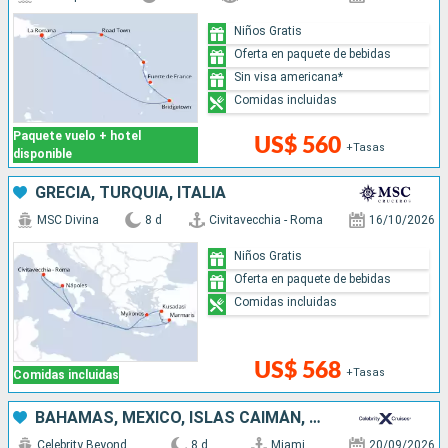
Niños Gratis
Oferta en paquete de bebidas
Sin visa americana*
Comidas incluidas
Paquete vuelo + hotel
US$ 560
+Tasas
disponible
GRECIA, TURQUÍA, ITALIA
MSC Divina
8 d
Civitavecchia - Roma
16/10/2026
Niños Gratis
Oferta en paquete de bebidas
Comidas incluidas
US$ 568
+Tasas
Comidas incluidas
BAHAMAS, MÉXICO, ISLAS CAIMÁN, ESTADOS UNIDOS
Celebrity Beyond
8 d
Miami
20/09/2026