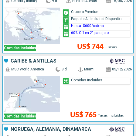
Celebrity Infinity
9 d
El Pireo Atenas
15/08/2026
Crucero Premium
Paquete All Included Disponible
Hasta -$600/cabina
60% Off en 2° pasajero
US$ 744
+Tasas
Comidas incluidas
CARIBE & ANTILLAS
MSC World America
8 d
Miami
05/12/2026
Comidas incluidas
US$ 765
Tasas incluidas
Comidas incluidas
NORUEGA, ALEMANIA, DINAMARCA