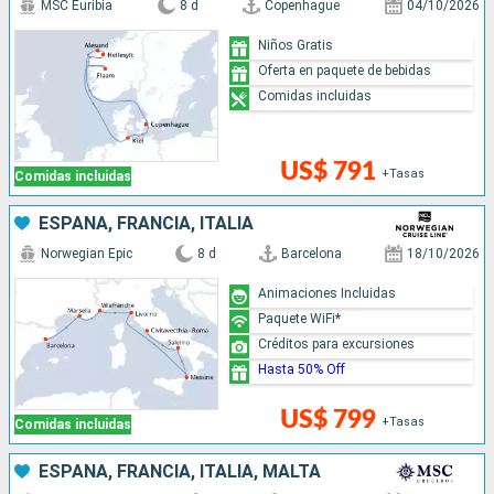
MSC Euribia
8 d
Copenhague
04/10/2026
Niños Gratis
Oferta en paquete de bebidas
Comidas incluidas
US$ 791
+Tasas
Comidas incluidas
ESPAÑA, FRANCIA, ITALIA
Norwegian Epic
8 d
Barcelona
18/10/2026
Animaciones Incluidas
Paquete WiFi*
Créditos para excursiones
Hasta 50% Off
US$ 799
+Tasas
Comidas incluidas
ESPAÑA, FRANCIA, ITALIA, MALTA