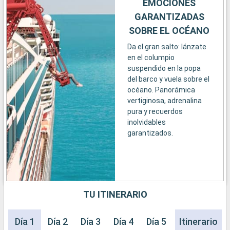
EMOCIONES
GARANTIZADAS
SOBRE EL OCÉANO
Da el gran salto: lánzate
en el columpio
suspendido en la popa
del barco y vuela sobre el
océano. Panorámica
vertiginosa, adrenalina
pura y recuerdos
inolvidables
garantizados.
TU ITINERARIO
Día 1
Día 2
Día 3
Día 4
Día 5
Día 6
Itinerario
Día 