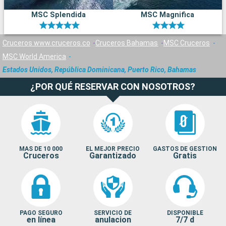
MSC Splendida
MSC Magnifica
Cruceros www.cruceros.co
Cruceros Bahamas
MSC Cruceros
MSC World America
Estados Unidos, República Dominicana, Puerto Rico, Bahamas
¿POR QUÉ RESERVAR CON NOSOTROS?
MAS DE 10 000
EL MEJOR PRECIO
GASTOS DE GESTION
Cruceros
Garantizado
Gratis
PAGO SEGURO
SERVICIO DE
DISPONIBLE
en línea
anulacion
7/7 d