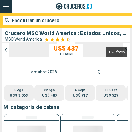
Encontrar un crucero
Crucero MSC World America : Estados Unidos, República Dominicana, Puerto Rico, Bahamas salida desde Miami
MSC World America
US$ 437
+ 25 fotos
Nuestros destinos
+ Tasas
Fecha de salida
octubre 2026
Puertos
Compañías
8 Ago
22 Ago
5 Sept
19 Sept
Buscar
US$ 3,063
US$ 487
US$ 717
US$ 527
Mi categoría de cabina