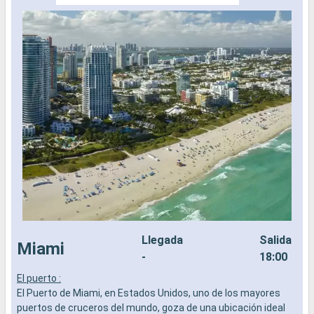
Llegada
Salida
Miami
-
18:00
El puerto :
L
El Puerto de Miami, en Estados Unidos, uno de los mayores
a
puertos de cruceros del mundo, goza de una ubicación ideal
b