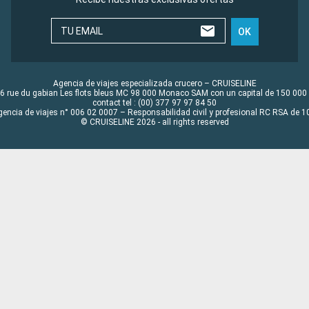
TU EMAIL
OK
Agencia de viajes especializada crucero – CRUISELINE
6 rue du gabian Les flots bleus MC 98 000 Monaco SAM con un capital de 150 000
contact tel : (00) 377 97 97 84 50
gencia de viajes n° 006 02 0007 – Responsabilidad civil y profesional RC RSA de
© CRUISELINE 2026 - all rights reserved