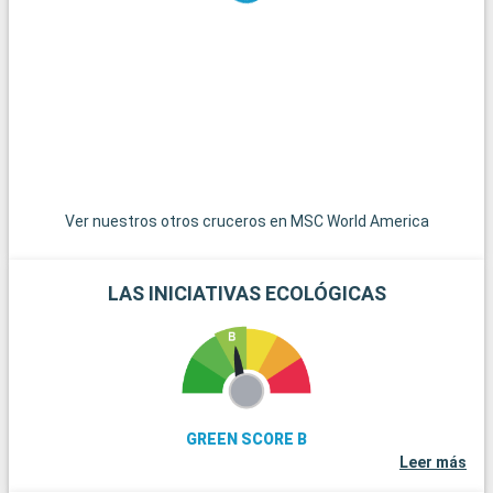
Unidos, es accesible por una carretera panorámica y ofrece
un ambiente relajado con casas de colores y puestas de sol
espectaculares. Las islas de las Bahamas, las joyas del
Caribe, están a poca distancia en barco y son un paraíso para
pasar el día en sus playas de arena blanca. Para los amantes
del submarinismo, los arrecifes de coral de Cayo Largo
ofrecen una experiencia submarina extraordinaria. Estos
destinos alrededor de Miami revelan la belleza natural y la
diversidad cultural de la región.
Ver nuestros otros cruceros en MSC World America
LAS INICIATIVAS ECOLÓGICAS
GREEN SCORE B
Leer más