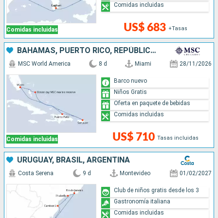
Comidas incluidas
US$ 683
+Tasas
Comidas incluidas
BAHAMAS, PUERTO RICO, REPÚBLICA DOMINICANA, ESTADOS UNIDOS
MSC World America
8 d
Miami
28/11/2026
Barco nuevo
Niños Gratis
Oferta en paquete de bebidas
Comidas incluidas
US$ 710
Tasas incluidas
Comidas incluidas
URUGUAY, BRASIL, ARGENTINA
Costa Serena
9 d
Montevideo
01/02/2027
Club de niños gratis desde los 3
Gastronomía italiana
Comidas incluidas