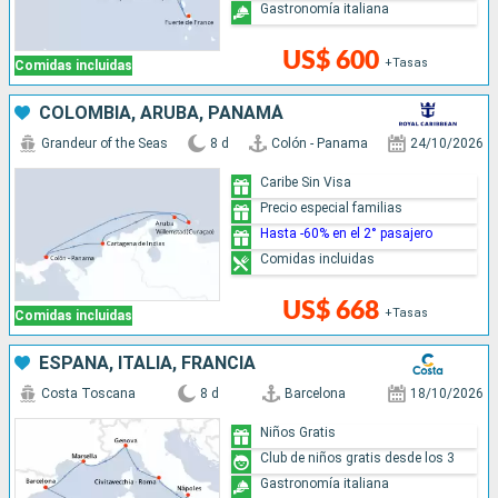
Gastronomía italiana
US$ 600
+Tasas
Comidas incluidas
COLOMBIA, ARUBA, PANAMÁ
Grandeur of the Seas
8 d
Colón - Panama
24/10/2026
Caribe Sin Visa
Precio especial familias
Hasta -60% en el 2° pasajero
Comidas incluidas
US$ 668
+Tasas
Comidas incluidas
ESPAÑA, ITALIA, FRANCIA
Costa Toscana
8 d
Barcelona
18/10/2026
Niños Gratis
Club de niños gratis desde los 3
Gastronomía italiana