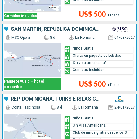
Comidas incluidas
US$ 500
+Tasas
Comidas incluidas
SAN MARTÍN, REPÚBLICA DOMINICANA
MSC Opera
8 d
La Romana
01/03/2027
Niños Gratis
Oferta en paquete de bebidas
Sin visa americana*
Comidas incluidas
Paquete vuelo + hotel
US$ 500
+Tasas
disponible
REP. DOMINICANA, TURKS E ISLAS CAICOS
Costa Fascinosa
8 d
La Romana
24/01/2027
Niños Gratis
Sin Visa Americana
Club de niños gratis desde los 3