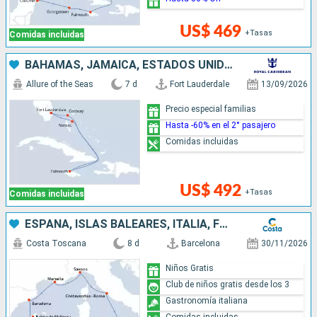
US$ 469
+Tasas
Comidas incluidas
BAHAMAS, JAMAICA, ESTADOS UNIDOS
Allure of the Seas
7 d
Fort Lauderdale
13/09/2026
Precio especial familias
Hasta -60% en el 2° pasajero
Comidas incluidas
US$ 492
+Tasas
Comidas incluidas
ESPAÑA, ISLAS BALEARES, ITALIA, FRANCIA
Costa Toscana
8 d
Barcelona
30/11/2026
Niños Gratis
Club de niños gratis desde los 3
Gastronomía italiana