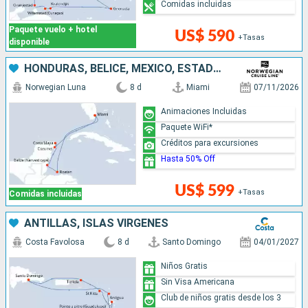
Comidas incluidas
Paquete vuelo + hotel
US$ 590
+Tasas
disponible
HONDURAS, BELICE, MÉXICO, ESTADOS UNIDOS
Norwegian Luna
8 d
Miami
07/11/2026
Animaciones Incluidas
Paquete WiFi*
Créditos para excursiones
Hasta 50% Off
US$ 599
+Tasas
Comidas incluidas
ANTILLAS, ISLAS VÍRGENES
Costa Favolosa
8 d
Santo Domingo
04/01/2027
Niños Gratis
Sin Visa Americana
Club de niños gratis desde los 3