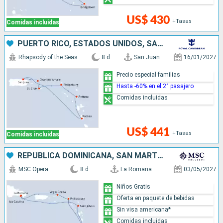
US$ 430
+Tasas
Comidas incluidas
PUERTO RICO, ESTADOS UNIDOS, SAN MARTÍN, ANTIGUA Y BARBUDA, DOMINICA
Rhapsody of the Seas
8 d
San Juan
16/01/2027
Precio especial familias
Hasta -60% en el 2° pasajero
Comidas incluidas
US$ 441
+Tasas
Comidas incluidas
REPÚBLICA DOMINICANA, SAN MARTÍN, ANTIGUA Y BARBUDA
MSC Opera
8 d
La Romana
03/05/2027
Niños Gratis
Oferta en paquete de bebidas
Sin visa americana*
Comidas incluidas