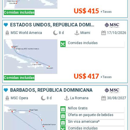
US$ 415
+Tasas
Comidas incluidas
ESTADOS UNIDOS, REPÚBLICA DOMINICANA, PUERTO RICO, BAHAMAS
MSC World America
8 d
Miami
17/10/2026
Comidas incluidas
US$ 417
+Tasas
Comidas incluidas
BARBADOS, REPÚBLICA DOMINICANA
MSC Opera
8 d
La Romana
30/08/2027
Niños Gratis
Oferta en paquete de bebidas
Sin visa americana*
Comidas incluidas