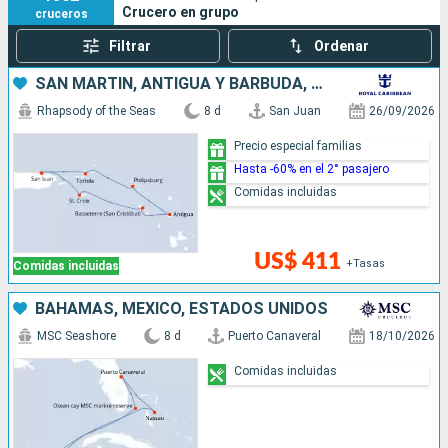
Crucero en grupo
cruceros
Filtrar
Ordenar
SAN MARTÍN, ANTIGUA Y BARBUDA, PUERTO RICO
Rhapsody of the Seas
8 d
San Juan
26/09/2026
Precio especial familias
Hasta -60% en el 2° pasajero
Comidas incluidas
US$ 411
+Tasas
Comidas incluidas
BAHAMAS, MÉXICO, ESTADOS UNIDOS
MSC Seashore
8 d
Puerto Canaveral
18/10/2026
Comidas incluidas