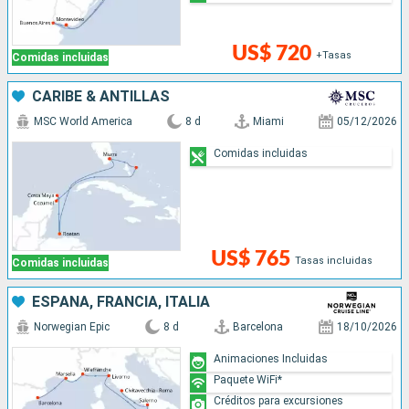
US$ 720
+Tasas
Comidas incluidas
CARIBE & ANTILLAS
MSC World America
8 d
Miami
05/12/2026
Comidas incluidas
US$ 765
Tasas incluidas
Comidas incluidas
ESPAÑA, FRANCIA, ITALIA
Norwegian Epic
8 d
Barcelona
18/10/2026
Animaciones Incluidas
Paquete WiFi*
Créditos para excursiones