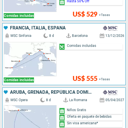
Hasta 50% Off
US$ 529
+Tasas
Comidas incluidas
FRANCIA, ITALIA, ESPAÑA
MSC Sinfonia
8 d
Barcelona
13/12/2026
Comidas incluidas
US$ 555
+Tasas
Comidas incluidas
ARUBA, GRENADA, REPÚBLICA DOMINICANA
MSC Opera
8 d
La Romana
05/04/2027
Niños Gratis
Oferta en paquete de bebidas
Sin visa americana*