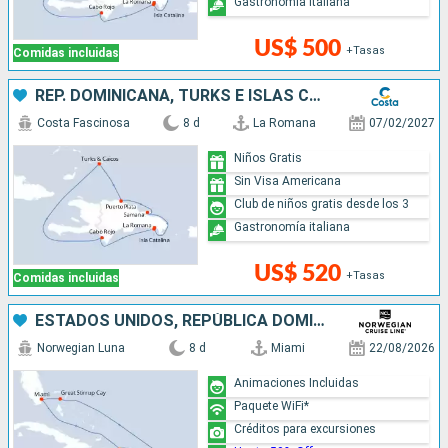
Gastronomía italiana
US$ 500
+Tasas
Comidas incluidas
REP. DOMINICANA, TURKS E ISLAS CAICOS
Costa Fascinosa
8 d
La Romana
07/02/2027
Niños Gratis
Sin Visa Americana
Club de niños gratis desde los 3
Gastronomía italiana
US$ 520
+Tasas
Comidas incluidas
ESTADOS UNIDOS, REPÚBLICA DOMINICANA, BAHAMAS
Norwegian Luna
8 d
Miami
22/08/2026
Animaciones Incluidas
Paquete WiFi*
Créditos para excursiones