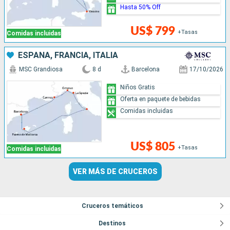
Hasta 50% Off
US$ 799
+Tasas
Comidas incluidas
ESPAÑA, FRANCIA, ITALIA
MSC Grandiosa
8 d
Barcelona
17/10/2026
Niños Gratis
Oferta en paquete de bebidas
Comidas incluidas
US$ 805
+Tasas
Comidas incluidas
VER MÁS DE CRUCEROS
Cruceros temáticos
Destinos