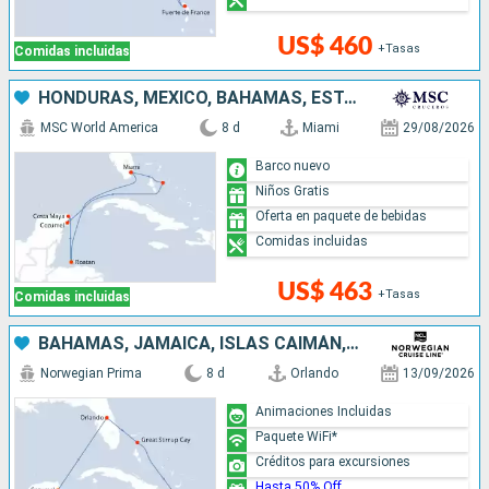
US$ 460
+Tasas
Comidas incluidas
HONDURAS, MÉXICO, BAHAMAS, ESTADOS UNIDOS
MSC World America
8 d
Miami
29/08/2026
Barco nuevo
Niños Gratis
Oferta en paquete de bebidas
Comidas incluidas
US$ 463
+Tasas
Comidas incluidas
BAHAMAS, JAMAICA, ISLAS CAIMÁN, MÉXICO, ESTADOS UNIDOS
Norwegian Prima
8 d
Orlando
13/09/2026
Animaciones Incluidas
Paquete WiFi*
Créditos para excursiones
Hasta 50% Off