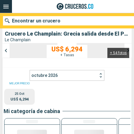
Encontrar un crucero
Crucero Le Champlain: Grecia salida desde El Pireo Atenas
Le Champlain
US$ 6,294
+ 54 fotos
Nuestros destinos
+ Tasas
Fecha de salida
octubre 2026
Puertos
Compañías
MEJOR PRECIO
25 Oct
Buscar
US$ 6,294
Mi categoría de cabina