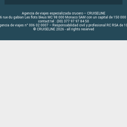
Agencia de viajes especializada crucero – CRUISELINE
6 rue du gabian Les flots bleus MC 98 000 Monaco SAM con un capital de 150 000
contact tel : (00) 377 97 97 84 50
gencia de viajes n° 006 02 0007 – Responsabilidad civil y profesional RC RSA de
© CRUISELINE 2026 - all rights reserved