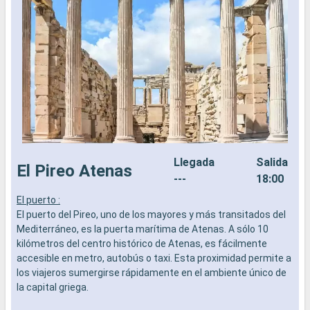
Llegada
Salida
El Pireo Atenas
---
18:00
El puerto :
E
El puerto del Pireo, uno de los mayores y más transitados del
E
Mediterráneo, es la puerta marítima de Atenas. A sólo 10
G
kilómetros del centro histórico de Atenas, es fácilmente
e
accesible en metro, autobús o taxi. Esta proximidad permite a
l
los viajeros sumergirse rápidamente en el ambiente único de
d
la capital griega.
l