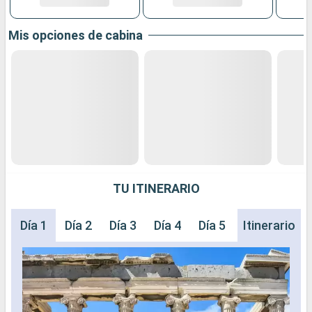
Mis opciones de cabina
TU ITINERARIO
Día 1
Día 2
Día 3
Día 4
Día 5
Día 6
Itinerario
Día 