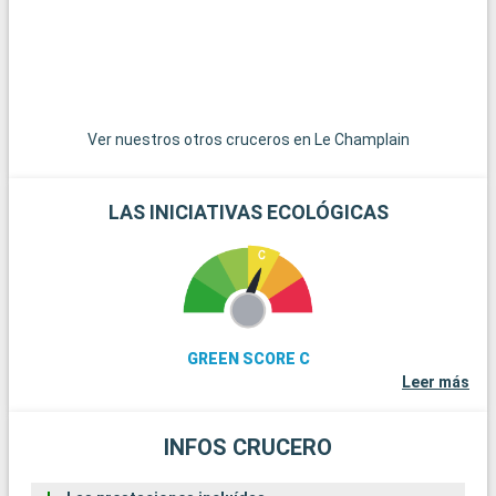
tradicionales.
I
n
y
Ver nuestros otros cruceros en Le Champlain
p
m
r
LAS INICIATIVAS ECOLÓGICAS
i
GREEN SCORE C
Leer más
INFOS CRUCERO