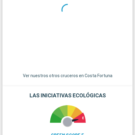
sus encantadoras casas de madera y apacibles playas. El
Bosque de Belgrado, a las afueras de Estambul, ofrece un
espacio natural en el que relajarse, con rutas de senderismo y
una rica biodiversidad.
Ver nuestros otros cruceros en Costa Fortuna
LAS INICIATIVAS ECOLÓGICAS