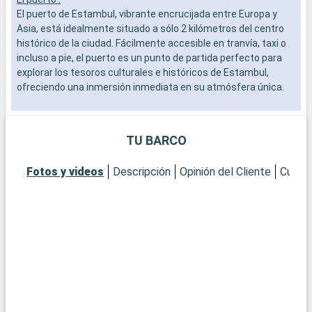
El puerto de Estambul, vibrante encrucijada entre Europa y
p
Asia, está idealmente situado a sólo 2 kilómetros del centro
c
histórico de la ciudad. Fácilmente accesible en tranvía, taxi o
d
incluso a pie, el puerto es un punto de partida perfecto para
p
explorar los tesoros culturales e históricos de Estambul,
o
ofreciendo una inmersión inmediata en su atmósfera única.
t
r
Qué visitar en Estambul
c
En esta fascinante metrópolis, descubra maravillas
TU BARCO
arquitectónicas como la Mezquita Azul y la majestuosa Santa
Sofía, reflejo de la historia bizantina y otomana de la ciudad. El
Fotos y videos
Descripción
Opinión del Cliente
Cubier
Palacio de Topkapi, residencia de los sultanes otomanos, es
un museo de visita obligada repleto de obras de arte y tesoros
históricos. Pasee por el Gran Bazar para disfrutar de una
experiencia de compras en un laberinto de boutiques. Para
disfrutar de una vista impresionante de Estambul, es
imprescindible pasear o hacer un crucero por el Bósforo.
Qué visitar en los alrededores
A las afueras de Estambul, las Islas de los Príncipes, a un
corto trayecto en ferry, ofrecen una escapada tranquila con