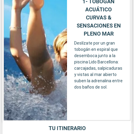
1- TOBOGÁN
ACUÁTICO
CURVAS &
SENSACIONES EN
PLENO MAR
Deslízate por un gran
tobogán en espiral que
desemboca junto a la
piscina Lido Barcellona:
carcajadas, salpicaduras
y vistas al mar abierto
suben la adrenalina entre
dos baños de sol.
TU ITINERARIO