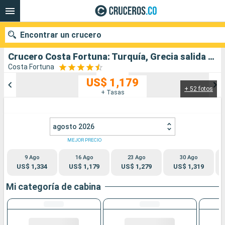
Encontrar un crucero
Crucero Costa Fortuna: Turquía, Grecia salida desde Estambul
Costa Fortuna
US$ 1,179
+ 52 fotos
Nuestros destinos
+ Tasas
Fecha de salida
agosto 2026
Puertos
Compañías
MEJOR PRECIO
9 Ago
16 Ago
23 Ago
30 Ago
Buscar
US$ 1,334
US$ 1,179
US$ 1,279
US$ 1,319
Mi categoría de cabina