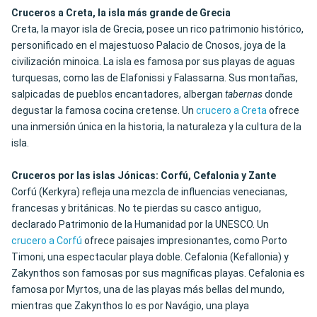
Cruceros a Creta, la isla más grande de Grecia
Creta, la mayor isla de Grecia, posee un rico patrimonio histórico,
personificado en el majestuoso Palacio de Cnosos, joya de la
civilización minoica. La isla es famosa por sus playas de aguas
turquesas, como las de Elafonissi y Falassarna. Sus montañas,
salpicadas de pueblos encantadores, albergan
tabernas
donde
degustar la famosa cocina cretense. Un
crucero a Creta
ofrece
una inmersión única en la historia, la naturaleza y la cultura de la
isla.
Cruceros por las islas Jónicas: Corfú, Cefalonia y Zante
Corfú (Kerkyra) refleja una mezcla de influencias venecianas,
francesas y británicas.
No te pierdas su casco antiguo
,
declarado Patrimonio de la Humanidad por la UNESCO. Un
crucero a Corfú
ofrece paisajes impresionantes, como Porto
Timoni, una espectacular playa doble. Cefalonia (Kefallonia) y
Zakynthos son famosas por sus magníficas playas. Cefalonia es
famosa por Myrtos, una de las playas más bellas del mundo,
mientras que Zakynthos lo es por Navágio, una playa