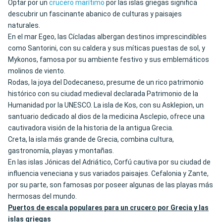
Optar por un
crucero marítimo
por las islas griegas significa
descubrir un fascinante abanico de culturas y paisajes
naturales.
En el mar Egeo, las Cícladas albergan destinos imprescindibles
como Santorini, con su caldera y sus míticas puestas de sol, y
Mykonos, famosa por su ambiente festivo y sus emblemáticos
molinos de viento.
Rodas, la joya del Dodecaneso, presume de un rico patrimonio
histórico con su ciudad medieval declarada Patrimonio de la
Humanidad por la UNESCO. La isla de Kos, con su Asklepion, un
santuario dedicado al dios de la medicina Asclepio, ofrece una
cautivadora visión de la historia de la antigua Grecia.
Creta, la isla más grande de Grecia, combina cultura,
gastronomía, playas y montañas.
En las islas Jónicas del Adriático, Corfú cautiva por su ciudad de
influencia veneciana y sus variados paisajes. Cefalonia y Zante,
por su parte, son famosas por poseer algunas de las playas más
hermosas del mundo.
Puertos de escala populares para un crucero por Grecia y las
islas griegas