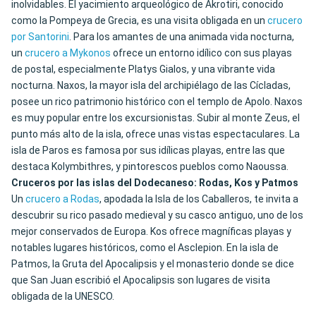
inolvidables. El yacimiento arqueológico de Akrotiri, conocido
como la Pompeya de Grecia, es una visita obligada en un
crucero
por Santorini
. Para los amantes de una animada vida nocturna,
un
crucero a Mykonos
ofrece un entorno idílico con sus playas
de postal, especialmente Platys Gialos, y una vibrante vida
nocturna. Naxos, la mayor isla del archipiélago de las Cícladas,
posee un rico patrimonio histórico con el templo de Apolo. Naxos
es muy popular entre los excursionistas. Subir al monte Zeus, el
punto más alto de la isla, ofrece unas vistas espectaculares. La
isla de Paros es famosa por sus idílicas playas, entre las que
destaca Kolymbithres, y pintorescos pueblos como Naoussa.
Cruceros por las islas del Dodecaneso: Rodas, Kos y Patmos
Un
crucero a Rodas
, apodada la Isla de los Caballeros, te invita a
descubrir su rico pasado medieval y su casco antiguo, uno de los
mejor conservados de Europa. Kos ofrece magníficas playas y
notables lugares históricos, como el Asclepion. En la isla de
Patmos, la Gruta del Apocalipsis y el monasterio donde se dice
que San Juan escribió el Apocalipsis son lugares de visita
obligada de la UNESCO.