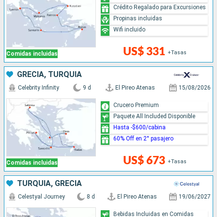
Crédito Regalado para Excursiones
Propinas incluidas
Wifi incluido
US$ 331
+Tasas
Comidas incluidas
GRECIA, TURQUÍA
Celebrity Infinity
9 d
El Pireo Atenas
15/08/2026
Crucero Premium
Paquete All Included Disponible
Hasta -$600/cabina
60% Off en 2° pasajero
US$ 673
+Tasas
Comidas incluidas
TURQUÍA, GRECIA
Celestyal Journey
8 d
El Pireo Atenas
19/06/2027
Bebidas Incluidas en Comidas