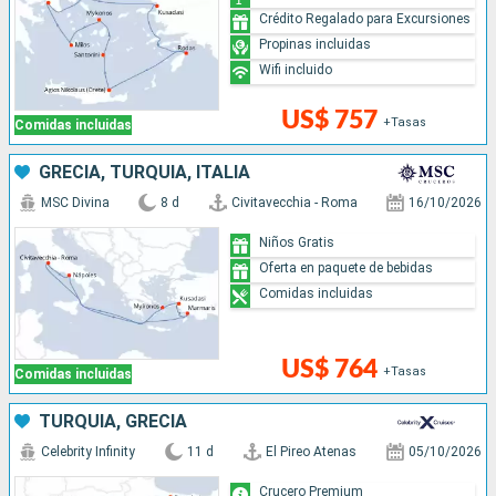
Crédito Regalado para Excursiones
Propinas incluidas
Wifi incluido
US$ 757
+Tasas
Comidas incluidas
GRECIA, TURQUÍA, ITALIA
MSC Divina
8 d
Civitavecchia - Roma
16/10/2026
Niños Gratis
Oferta en paquete de bebidas
Comidas incluidas
US$ 764
+Tasas
Comidas incluidas
TURQUÍA, GRECIA
Celebrity Infinity
11 d
El Pireo Atenas
05/10/2026
Crucero Premium