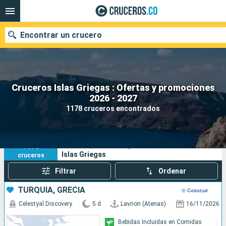
Encontrar un crucero
Cruceros Islas Griegas : Ofertas y promociones
2026 - 2027
Fecha de salida
1178 cruceros encontrados
Buscar
1178
Sus criterios de búsqueda:
Islas Griegas
cruceros
Filtrar
Ordenar
TURQUÍA, GRECIA
Celestyal Discovery
5 d
Lavrion (Atenas)
16/11/2026
Bebidas Incluidas en Comidas