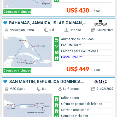
US$ 430
+Tasas
Comidas incluidas
BAHAMAS, JAMAICA, ISLAS CAIMÁN, MÉXICO, ESTADOS UNIDOS
Norwegian Prima
8 d
Orlando
13/09/2026
Animaciones Incluidas
Paquete WiFi*
Créditos para excursiones
Hasta 50% Off
US$ 449
+Tasas
Comidas incluidas
SAN MARTÍN, REPÚBLICA DOMINICANA
MSC Opera
8 d
La Romana
01/02/2027
Niños Gratis
Oferta en paquete de bebidas
Sin visa americana*
Comidas incluidas