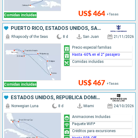
US$ 464
+Tasas
Comidas incluidas
PUERTO RICO, ESTADOS UNIDOS, SAN MARTÍN, ANTIGUA Y BARBUDA, DOMINICA
Rhapsody of the Seas
8 d
San Juan
21/11/2026
Precio especial familias
Hasta -60% en el 2° pasajero
Comidas incluidas
US$ 467
+Tasas
Comidas incluidas
ESTADOS UNIDOS, REPÚBLICA DOMINICANA, BAHAMAS
Norwegian Luna
8 d
Miami
24/10/2026
Animaciones Incluidas
Paquete WiFi*
Créditos para excursiones