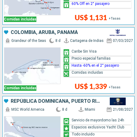
60% Off en 2° pasajero
US$ 1,131
+Tasas
Comidas incluidas
COLOMBIA, ARUBA, PANAMÁ
Grandeur of the Seas
8 d
Cartagena de Indias
07/03/2027
Caribe Sin Visa
Precio especial familias
Hasta -60% en el 2° pasajero
Comidas incluidas
US$ 1,339
+Tasas
Comidas incluidas
REPÚBLICA DOMINICANA, PUERTO RICO, BAHAMAS, ESTADOS UNIDOS
MSC World America
8 d
Miami
21/08/2027
Servicio de mayordomo las 24h
Espacios exclusivos Yacht Club
Todo incluido