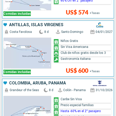
60% Off en 2° pasajero
US$ 574
+Tasas
Comidas incluidas
ANTILLAS, ISLAS VÍRGENES
Costa Favolosa
8 d
Santo Domingo
04/01/2027
Niños Gratis
Sin Visa Americana
Club de niños gratis desde los 3
Gastronomía italiana
US$ 600
+Tasas
Comidas incluidas
COLOMBIA, ARUBA, PANAMÁ
Grandeur of the Seas
8 d
Colón - Panama
31/10/2026
Caribe Sin Visa
Precio especial familias
Hasta -60% en el 2° pasajero