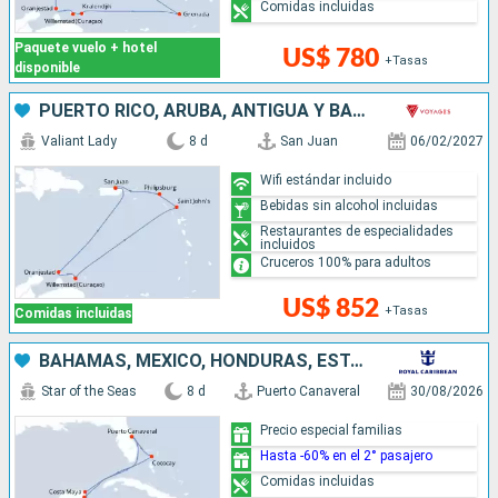
Comidas incluidas
Paquete vuelo + hotel
US$ 780
+Tasas
disponible
PUERTO RICO, ARUBA, ANTIGUA Y BARBUDA, SAN MARTÍN
Valiant Lady
8 d
San Juan
06/02/2027
Wifi estándar incluido
Bebidas sin alcohol incluidas
Restaurantes de especialidades
incluidos
Cruceros 100% para adultos
US$ 852
+Tasas
Comidas incluidas
BAHAMAS, MÉXICO, HONDURAS, ESTADOS UNIDOS
Star of the Seas
8 d
Puerto Canaveral
30/08/2026
Precio especial familias
Hasta -60% en el 2° pasajero
Comidas incluidas