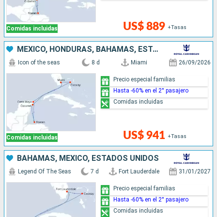
US$ 889
+Tasas
Comidas incluidas
MÉXICO, HONDURAS, BAHAMAS, ESTADOS UNIDOS
Icon of the seas
8 d
Miami
26/09/2026
Precio especial familias
Hasta -60% en el 2° pasajero
Comidas incluidas
US$ 941
+Tasas
Comidas incluidas
BAHAMAS, MÉXICO, ESTADOS UNIDOS
Legend Of The Seas
7 d
Fort Lauderdale
31/01/2027
Precio especial familias
Hasta -60% en el 2° pasajero
Comidas incluidas