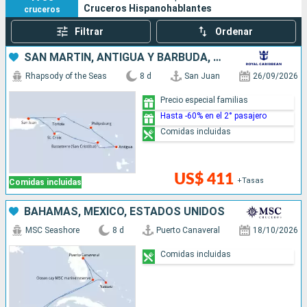
Cruceros Hispanohablantes
cruceros
Filtrar
Ordenar
SAN MARTÍN, ANTIGUA Y BARBUDA, PUERTO RICO
Rhapsody of the Seas
8 d
San Juan
26/09/2026
Precio especial familias
Hasta -60% en el 2° pasajero
Comidas incluidas
US$ 411
+Tasas
Comidas incluidas
BAHAMAS, MÉXICO, ESTADOS UNIDOS
MSC Seashore
8 d
Puerto Canaveral
18/10/2026
Comidas incluidas