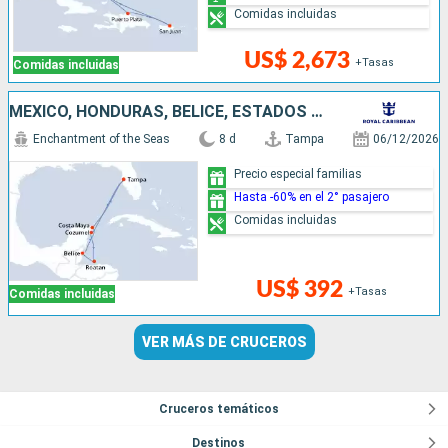
Comidas incluidas
US$ 2,673
+Tasas
Comidas incluidas
MÉXICO, HONDURAS, BELICE, ESTADOS UNIDOS
Enchantment of the Seas
8 d
Tampa
06/12/2026
Precio especial familias
Hasta -60% en el 2° pasajero
Comidas incluidas
US$ 392
+Tasas
Comidas incluidas
VER MÁS DE CRUCEROS
Cruceros temáticos
Destinos