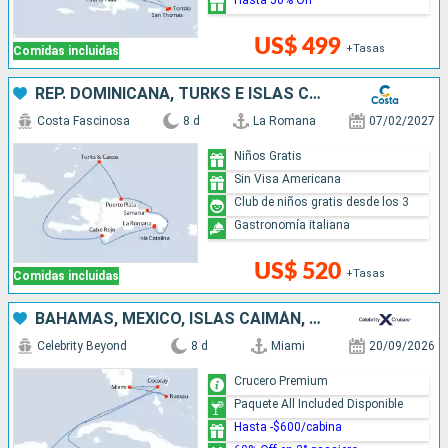
Hasta 50% Off
US$ 499
+Tasas
Comidas incluidas
REP. DOMINICANA, TURKS E ISLAS CAICOS
Costa Fascinosa
8 d
La Romana
07/02/2027
Niños Gratis
Sin Visa Americana
Club de niños gratis desde los 3
Gastronomía italiana
US$ 520
+Tasas
Comidas incluidas
BAHAMAS, MÉXICO, ISLAS CAIMÁN, ESTADOS UNIDOS
Celebrity Beyond
8 d
Miami
20/09/2026
Crucero Premium
Paquete All Included Disponible
Hasta -$600/cabina