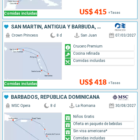
US$ 415
+Tasas
Comidas incluidas
SAN MARTÍN, ANTIGUA Y BARBUDA, SANTA LUCIA, BARBADOS, PUERTO RICO
Crown Princess
8 d
San Juan
07/03/2027
Crucero Premium
Cocina refinada
Comidas incluidas
US$ 418
+Tasas
Comidas incluidas
BARBADOS, REPÚBLICA DOMINICANA
MSC Opera
8 d
La Romana
30/08/2027
Niños Gratis
Oferta en paquete de bebidas
Sin visa americana*
Comidas incluidas