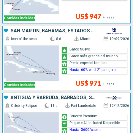
US$ 947
+Tasas
Comidas incluidas
SAN MARTÍN, BAHAMAS, ESTADOS UNIDOS
Icon of the seas
8 d
Miami
19/09/2026
Barco Nuevo
Barco más grande del mundo
Precio especial familias
Hasta -60% en el 2° pasajero
US$ 971
+Tasas
Comidas incluidas
ANTIGUA Y BARBUDA, BARBADOS, SANTA LUCIA, ESTADOS UNIDOS
Celebrity Eclipse
11 d
Fort Lauderdale
12/12/2026
Crucero Premium
Paquete All Included Disponible
Hasta -$600/cabina