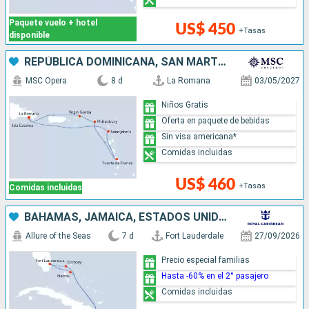
Paquete vuelo + hotel
US$ 450
+Tasas
disponible
REPÚBLICA DOMINICANA, SAN MARTÍN, ANTIGUA Y BARBUDA
MSC Opera
8 d
La Romana
03/05/2027
Niños Gratis
Oferta en paquete de bebidas
Sin visa americana*
Comidas incluidas
US$ 460
+Tasas
Comidas incluidas
BAHAMAS, JAMAICA, ESTADOS UNIDOS
Allure of the Seas
7 d
Fort Lauderdale
27/09/2026
Precio especial familias
Hasta -60% en el 2° pasajero
Comidas incluidas