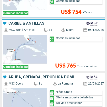
Comidas incluidas
US$ 754
+Tasas
Comidas incluidas
CARIBE & ANTILLAS
MSC World America
8 d
Miami
05/12/2026
Comidas incluidas
US$ 765
Tasas incluidas
Comidas incluidas
ARUBA, GRENADA, REPÚBLICA DOMINICANA
MSC Opera
8 d
La Romana
22/03/2027
Niños Gratis
Oferta en paquete de bebidas
Sin visa americana*