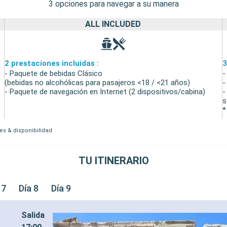
3 opciones para navegar a su manera
ALL INCLUDED
2 prestaciones incluidas :
3
- Paquete de bebidas Clásico
-
(bebidas no alcohólicas para pasajeros <18 / <21 años)
-
- Paquete de navegación en Internet (2 dispositivos/cabina)
-
s
*
es & disponibilidad
TU ITINERARIO
 7
Día 8
Día 9
Salida