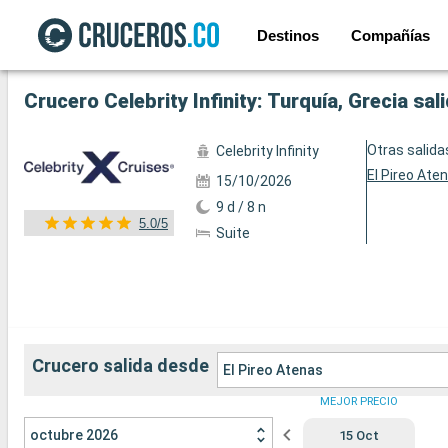
Destinos
Compañías
Ver las 26 fotos siguientes
Crucero Celebrity Infinity: Turquía, Grecia sa
Otras salida
Celebrity Infinity
El Pireo Ate
15/10/2026
9 d / 8 n
5.0/5
Suite
Crucero salida desde
El Pireo Atenas
MEJOR PRECIO
octubre 2026
15 Oct