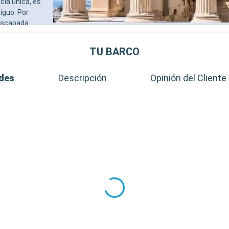
cia única, es
iguo. Por
 escapada
os mercados
TU BARCO
ades
Descripción
Opinión del Cliente