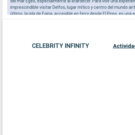
del mar Egeo, especialmente al atardecer. Para vivir una experien
imprescindible visitar Delfos, lugar mítico y centro del mundo ant
último, la isla de Egina, accesible en ferry desde El Pireo, es una
encantadora con sus tranquilas playas, el templo de Aphaia y l
tradicionales.
CELEBRITY INFINITY
Activid