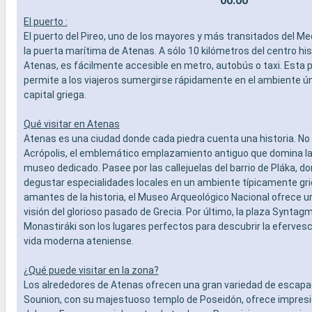
00:00
El puerto :
El puerto del Pireo, uno de los mayores y más transitados del Me
la puerta marítima de Atenas. A sólo 10 kilómetros del centro his
Atenas, es fácilmente accesible en metro, autobús o taxi. Esta 
permite a los viajeros sumergirse rápidamente en el ambiente ún
capital griega.
Qué visitar en Atenas
Atenas es una ciudad donde cada piedra cuenta una historia. No 
Acrópolis, el emblemático emplazamiento antiguo que domina la 
museo dedicado. Pasee por las callejuelas del barrio de Pláka, d
degustar especialidades locales en un ambiente típicamente gri
amantes de la historia, el Museo Arqueológico Nacional ofrece 
visión del glorioso pasado de Grecia. Por último, la plaza Syntagma
Monastiráki son los lugares perfectos para descubrir la efervesc
vida moderna ateniense.
¿Qué puede visitar en la zona?
Los alrededores de Atenas ofrecen una gran variedad de escapa
Sounion, con su majestuoso templo de Poseidón, ofrece impres