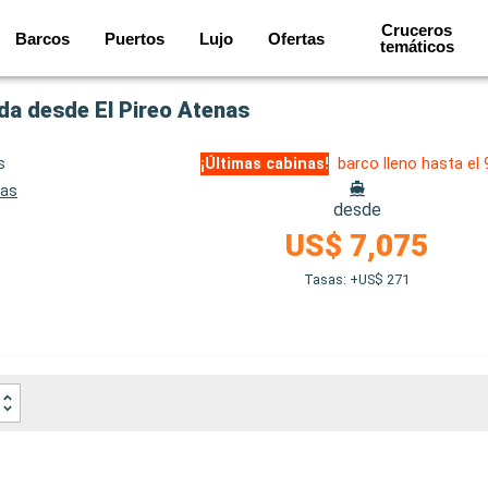
Cruceros
Barcos
Puertos
Lujo
Ofertas
temáticos
lida desde El Pireo Atenas
s
¡Últimas cabinas!
barco lleno hasta el
nas
desde
US$ 7,075
Tasas: +US$ 271