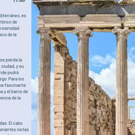
17:00
diterráneo, es
tórico de
proximidad
ico de la
se pierda la
ciudad, y su
onde podrá
ego. Para los
una fascinante
 y el barrio de
encia de la
das. El cabo
ionantes vistas