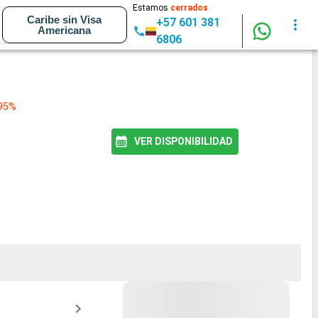
Estamos
cerrados
Caribe sin Visa
+57 601 381
Americana
6806
 95%
VER DISPONIBILIDAD