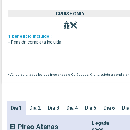
CRUISE ONLY
1 beneficio incluido :
- Pensión completa incluida
*Válido para todos los destinos excepto Galápagos. Oferta sujeta a condicion
Día 1
Día 2
Día 3
Día 4
Día 5
Día 6
Día
Llegada
El Pireo Atenas