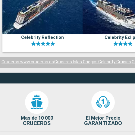
Celebrity Reflection
Celebrity Ecli
Cruceros www.cruceros.co
Cruceros Islas Griegas
Celebrity Cruises
C
Mas de 10 000
El Mejor Precio
CRUCEROS
GARANTIZADO