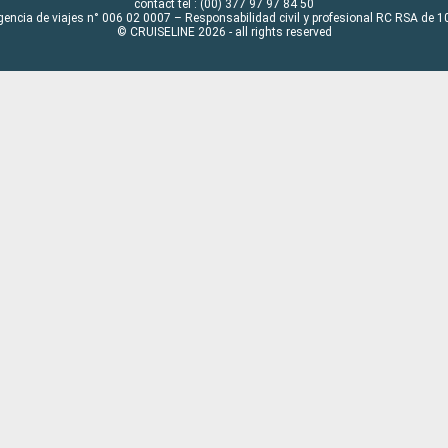
contact tel : (00) 377 97 97 84 50
gencia de viajes n° 006 02 0007 – Responsabilidad civil y profesional RC RSA de
© CRUISELINE 2026 - all rights reserved