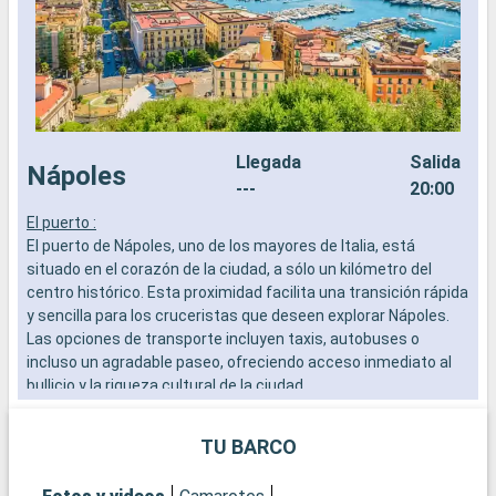
Llegada
Salida
Nápoles
---
20:00
El puerto :
E
El puerto de Nápoles, uno de los mayores de Italia, está
E
situado en el corazón de la ciudad, a sólo un kilómetro del
n
centro histórico. Esta proximidad facilita una transición rápida
c
y sencilla para los cruceristas que deseen explorar Nápoles.
d
Las opciones de transporte incluyen taxis, autobuses o
h
incluso un agradable paseo, ofreciendo acceso inmediato al
t
bullicio y la riqueza cultural de la ciudad.
c
m
Qué visitar en Nápoles
TU BARCO
Nápoles, una ciudad con una historia rica y compleja, es
Q
famosa por su impresionante arquitectura y su deliciosa
P