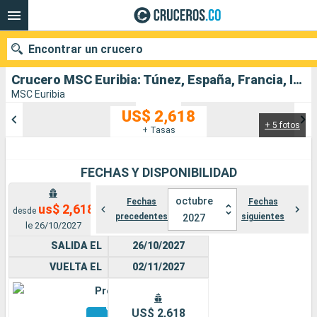
Encontrar un crucero
Crucero MSC Euribia: Túnez, España, Francia, Italia salida desde Nápoles
MSC Euribia
US$ 2,618
+ 5 fotos
Nuestros destinos
+ Tasas
Fecha de salida
FECHAS Y DISPONIBILIDAD
Puertos
Compañías
octubre
Fechas
Fechas
us$ 2,618
desde
precedentes
siguientes
2027
Buscar
le 26/10/2027
SALIDA EL
26/10/2027
VUELTA EL
02/11/2027
Premium
Otros
US$ 2,618