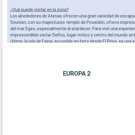
¿Qué puede visitar en la zona?
Los alrededores de Atenas ofrecen una gran variedad de escapa
Sounion, con su majestuoso templo de Poseidón, ofrece impres
del mar Egeo, especialmente al atardecer. Para vivir una experien
imprescindible visitar Delfos, lugar mítico y centro del mundo ant
último, la isla de Egina, accesible en ferry desde El Pireo, es una
encantadora con sus tranquilas playas, el templo de Aphaia y l
tradicionales.
EUROPA 2