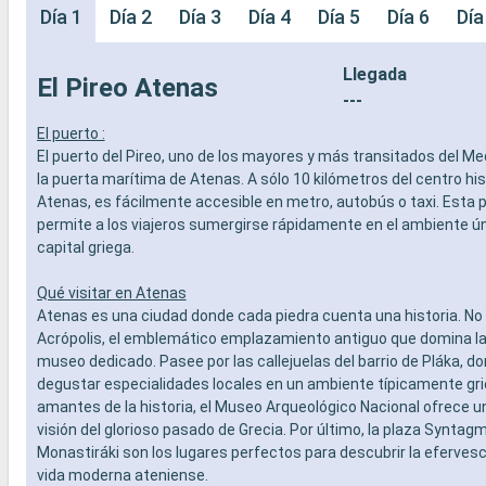
Día 1
Día 2
Día 3
Día 4
Día 5
Día 6
Día
Llegada
El Pireo Atenas
---
El puerto :
El puerto del Pireo, uno de los mayores y más transitados del Me
la puerta marítima de Atenas. A sólo 10 kilómetros del centro his
Atenas, es fácilmente accesible en metro, autobús o taxi. Esta 
permite a los viajeros sumergirse rápidamente en el ambiente ún
capital griega.
Qué visitar en Atenas
Atenas es una ciudad donde cada piedra cuenta una historia. No 
Acrópolis, el emblemático emplazamiento antiguo que domina la 
museo dedicado. Pasee por las callejuelas del barrio de Pláka, d
degustar especialidades locales en un ambiente típicamente gri
amantes de la historia, el Museo Arqueológico Nacional ofrece 
visión del glorioso pasado de Grecia. Por último, la plaza Syntagma
Monastiráki son los lugares perfectos para descubrir la efervesc
vida moderna ateniense.