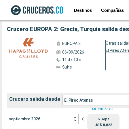
Destinos
Compañías
Ver las 30 fotos siguientes
Crucero EUROPA 2: Grecia, Turquía salida des
Otras salida
EUROPA 2
El Pireo Ate
06/09/2026
11 d / 10 n
Suite
Crucero salida desde
El Pireo Atenas
MEJOR PRECIO
septiembre 2026
6 Sept
US$ 8,822