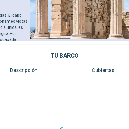
das. El cabo
ionantes vistas
cia única, es
iguo. Por
 escapada
os mercados
TU BARCO
Descripción
Cubiertas