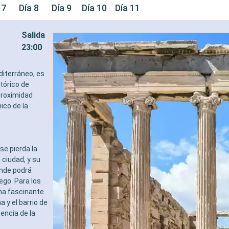
 7
Día 8
Día 9
Día 10
Día 11
Salida
23:00
diterráneo, es
tórico de
proximidad
ico de la
se pierda la
ciudad, y su
onde podrá
ego. Para los
una fascinante
 y el barrio de
encia de la