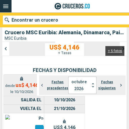
Encontrar un crucero
Crucero MSC Euribia: Alemania, Dinamarca, Paises Bajos, Francia, España salida desde Kiel
MSC Euribia
US$ 4,146
+ 5 fotos
Nuestros destinos
+ Tasas
Fecha de salida
FECHAS Y DISPONIBILIDAD
Puertos
Compañías
octubre
Fechas
Fechas
us$ 4,146
desde
precedentes
siguientes
2026
Buscar
le 10/10/2026
SALIDA EL
10/10/2026
VUELTA EL
21/10/2026
Premium
Otros
US$ 4,146