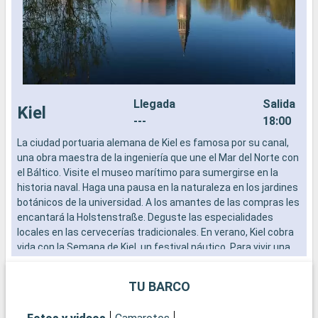
Llegada
Salida
Kiel
---
18:00
La ciudad portuaria alemana de Kiel es famosa por su canal,
E
una obra maestra de la ingeniería que une el Mar del Norte con
S
el Báltico. Visite el museo marítimo para sumergirse en la
s
historia naval. Haga una pausa en la naturaleza en los jardines
t
botánicos de la universidad. A los amantes de las compras les
p
encantará la Holstenstraße. Deguste las especialidades
Q
locales en las cervecerías tradicionales. En verano, Kiel cobra
C
vida con la Semana de Kiel, un festival náutico. Para vivir una
m
experiencia única, realice un crucero por el Canal de Kiel, que
a
ofrece pintorescas vistas y una visión de la importancia
s
TU BARCO
marítima de la ciudad.
s
p