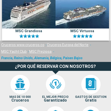
MSC Grandiosa
MSC Virtuosa
Cruceros www.cruceros.co
Cruceros Europa del Norte
MSC Yacht Club
MSC Preziosa
Francia, Reino Unido, Alemania, Bélgica, Paises Bajos
¿POR QUÉ RESERVAR CON NOSOTROS?
MAS DE 10 000
EL MEJOR PRECIO
GASTOS DE GESTION
Cruceros
Garantizado
Gratis