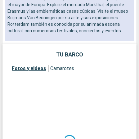
el mayor de Europa. Explore el mercado Markthal, el puente
l
Erasmus y las emblemáticas casas cúbicas. Visite el museo
a
Boijmans Van Beuningen por su arte y sus exposiciones.
p
Rotterdam también es conocida por su animada escena
a
cultural, con numerosos festivales, conciertos y eventos.
e
e
n
TU BARCO
Fotos y videos
Camarotes