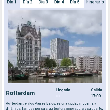
Día 1
Día 2
Día 3
Día 4
Día 5
Día 6
Itinerario
Día 
Llegada
Salida
Rotterdam
---
17:00
Rotterdam, en los Países Bajos, es una ciudad moderna y
C
dinámica, famosa por su arquitectura innovadora y su puerto,
u