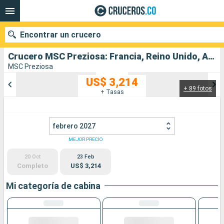
Encontrar un crucero
Crucero MSC Preziosa: Francia, Reino Unido, Alemania, Bélgica, Paises Bajos salida desde Rotterdam
MSC Preziosa
US$ 3,214
+ 89 fotos
Nuestros destinos
+ Tasas
Fecha de salida
febrero 2027
Puertos
Compañías
MEJOR PRECIO
20 Oct
23 Feb
Buscar
Completo
US$ 3,214
Mi categoría de cabina