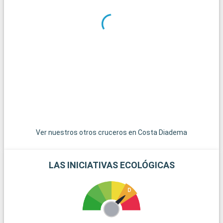
d
i
H
R
a
e
t
y
Ver nuestros otros cruceros en Costa Diadema
LAS INICIATIVAS ECOLÓGICAS