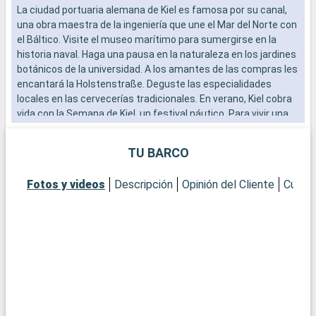
La ciudad portuaria alemana de Kiel es famosa por su canal,
E
una obra maestra de la ingeniería que une el Mar del Norte con
S
el Báltico. Visite el museo marítimo para sumergirse en la
s
historia naval. Haga una pausa en la naturaleza en los jardines
t
botánicos de la universidad. A los amantes de las compras les
p
encantará la Holstenstraße. Deguste las especialidades
Q
locales en las cervecerías tradicionales. En verano, Kiel cobra
C
vida con la Semana de Kiel, un festival náutico. Para vivir una
m
experiencia única, realice un crucero por el Canal de Kiel, que
a
ofrece pintorescas vistas y una visión de la importancia
s
TU BARCO
marítima de la ciudad.
s
p
Fotos y videos
Descripción
Opinión del Cliente
Cubier
c
a
M
D
d
o
c
Q
C