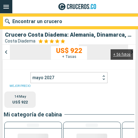
Encontrar un crucero
Crucero Costa Diadema: Alemania, Dinamarca, Polonia, Suecia salida desde Kiel
Costa Diadema
US$ 922
+ 56 fotos
Nuestros destinos
+ Tasas
Fecha de salida
mayo 2027
Puertos
Compañías
MEJOR PRECIO
14 May
Buscar
US$ 922
Mi categoría de cabina