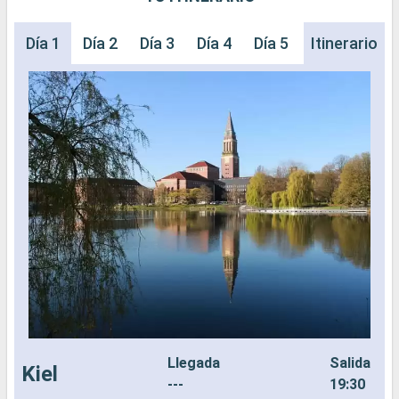
Día 1
Día 2
Día 3
Día 4
Día 5
Día 6
Itinerario
Día 
Llegada
Salida
Kiel
---
19:30