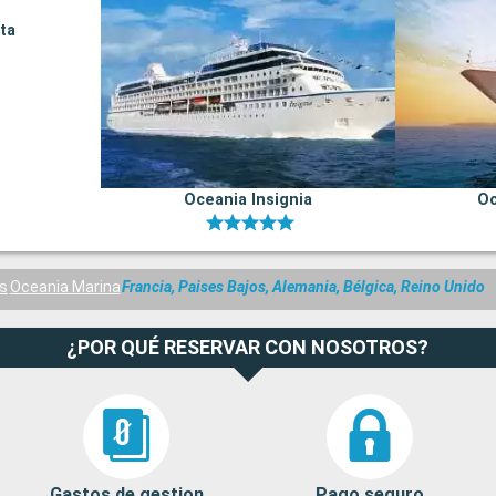
ta
Oceania Insignia
Oc
s
Oceania Marina
Francia, Paises Bajos, Alemania, Bélgica, Reino Unido
¿POR QUÉ RESERVAR CON NOSOTROS?
Gastos de gestion
Pago seguro