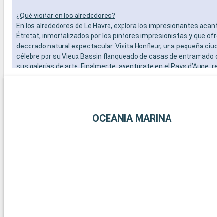
¿Qué visitar en los alrededores?
En los alrededores de Le Havre, explora los impresionantes acan
Étretat, inmortalizados por los pintores impresionistas y que of
decorado natural espectacular. Visita Honfleur, una pequeña ciud
célebre por su Vieux Bassin flanqueado de casas de entramado 
sus galerías de arte. Finalmente, aventúrate en el Pays d’Auge, 
sus pueblos típicamente normandos, sus destilerías de calvado
paisajes bucólicos salpicados de manzanos y praderas verdes.
OCEANIA MARINA