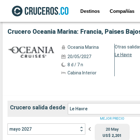
Destinos
Compañías
Ver las 48 fotos siguientes
Crucero Oceania Marina: Francia, Paises Bajos
Otras salida
Oceania Marina
Le Havre
20/05/2027
8 d / 7 n
Cabina Interior
Crucero salida desde
Le Havre
MEJOR PRECIO
mayo 2027
20 May
US$ 2,201