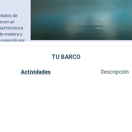
tilados de
recen un
ad histórica
de madera y
reconocido por
s y sus
TU BARCO
Actividades
Descripción