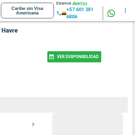
Estamos
abiertos
Caribe sin Visa
+57 601 381
Americana
6806
e Havre
VER DISPONIBILIDAD