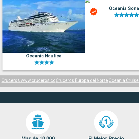
Oceania Sona
Oceania Nautica
Cruceros www.cruceros.co
Cruceros Europa del Norte
Oceania Cruise
Mas de 10 000
El Mejor Precio