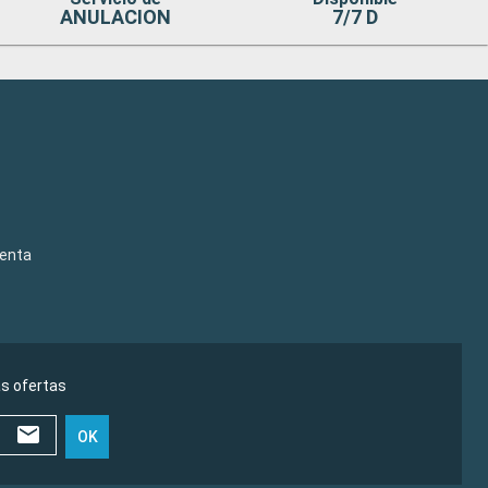
ANULACION
7/7 D
venta
as ofertas
OK