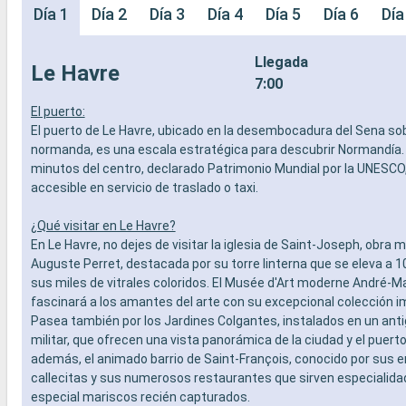
Día 1
Día 2
Día 3
Día 4
Día 5
Día 6
Día
Llegada
Le Havre
7:00
El puerto:
El puerto de Le Havre, ubicado en la desembocadura del Sena sob
normanda, es una escala estratégica para descubrir Normandía.
minutos del centro, declarado Patrimonio Mundial por la UNESCO
accesible en servicio de traslado o taxi.
¿Qué visitar en Le Havre?
En Le Havre, no dejes de visitar la iglesia de Saint-Joseph, obra 
Auguste Perret, destacada por su torre linterna que se eleva a 
sus miles de vitrales coloridos. El Musée d'Art moderne André-
fascinará a los amantes del arte con su excepcional colección i
Pasea también por los Jardines Colgantes, instalados en un anti
militar, que ofrecen una vista panorámica de la ciudad y el puert
además, el animado barrio de Saint-François, conocido por sus
callecitas y sus numerosos restaurantes que sirven especialidad
especial mariscos recién capturados.