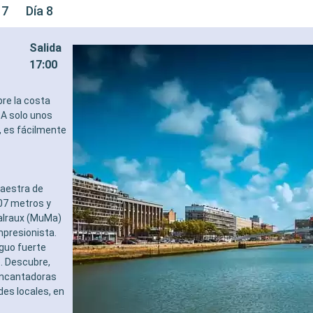
 7
Día 8
Salida
17:00
re la costa
 A solo unos
, es fácilmente
maestra de
107 metros y
Malraux (MuMa)
mpresionista.
guo fuerte
o. Descubre,
 encantadoras
es locales, en