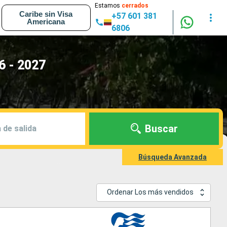
Estamos
cerrados
Caribe sin Visa
+57 601 381
Americana
6806
6 - 2027
Buscar
 de salida
Búsqueda Avanzada
Ordenar Los más vendidos