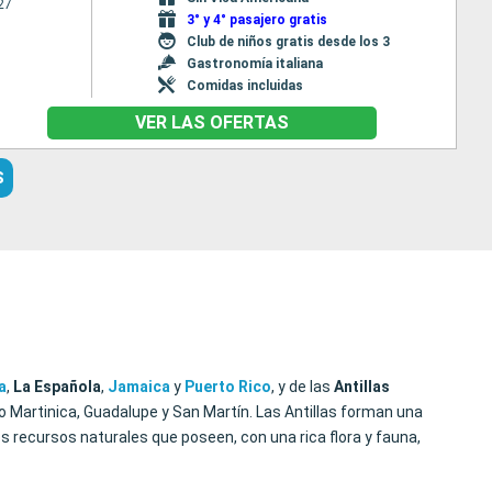
27
3° y 4° pasajero gratis
Club de niños gratis desde los 3
Gastronomía italiana
Comidas incluidas
VER LAS OFERTAS
S
a
,
La Española
,
Jamaica
y
Puerto
Rico
, y de las
Antillas
o Martinica, Guadalupe y San Martín. Las Antillas forman una
s recursos naturales que poseen, con una rica flora y fauna,