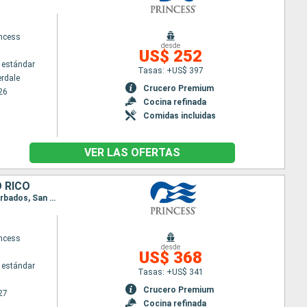
ncess
desde
US$ 252
 estándar
Tasas: +US$ 397
erdale
Crucero Premium
26
Cocina refinada
Comidas incluidas
VER LAS OFERTAS
 RICO
Itinerario : San Juan, San Thomas, Saint Martin (Antilles Néerlandaises), Antigua, Santa Lucia, Barbados, San Juan
ncess
desde
US$ 368
 estándar
Tasas: +US$ 341
Crucero Premium
27
Cocina refinada