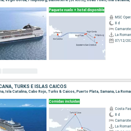
na, Virgin Gorda, Philipsburg, Basseterre (St Kitts), Road Town, Isla Catalin
Paquete vuelo + hotel disponible
MSC Oper
8 d
Camarote
La Roma
07/12/20
ICANA, TURKS E ISLAS CAICOS
ana, Isla Catalina, Cabo Rojo, Turks & Caicos, Puerto Plata, Samana, La Rom
Comidas incluidas
Costa Fa
8 d
Camarote
La Roma