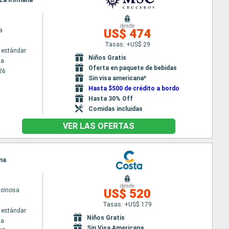
a, La Romana
desde
a
US$ 474
Tasas: +US$ 29
 estándar
Niños Gratis
na
Oferta en paquete de bebidas
26
Sin visa americana*
Hasta $500 de crédito a bordo
Hasta 30% Off
Comidas incluidas
VER LAS OFERTAS
ana
desde
scinosa
US$ 520
Tasas: +US$ 179
 estándar
Niños Gratis
na
Sin Visa Americana