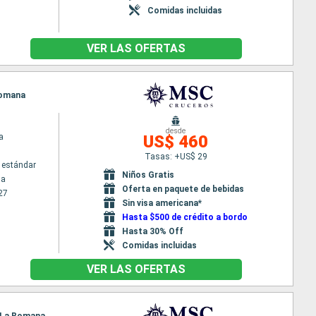
Comidas incluidas
VER LAS OFERTAS
 Romana
desde
a
US$ 460
Tasas: +US$ 29
 estándar
Niños Gratis
na
Oferta en paquete de bebidas
27
Sin visa americana*
Hasta $500 de crédito a bordo
Hasta 30% Off
Comidas incluidas
VER LAS OFERTAS