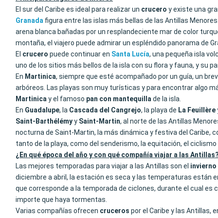
El sur del Caribe es ideal para realizar un
crucero
y existe una gra
Granada
figura entre las islas más bellas de las Antillas Menore
arena blanca bañadas por un resplandeciente mar de color turqu
montaña, el viajero puede admirar un espléndido panorama de G
El
crucero
puede continuar en
Santa Lucía
, una pequeña isla vo
uno de los sitios más bellos de la isla con su flora y fauna, y su 
En
Martinica
, siempre que esté acompañado por un guía, un breve 
arbóreos. Las playas son muy turísticas y para encontrar algo má
Martinica
y el famoso
pan con mantequilla
de la isla.
En
Guadalupe
, la
Cascada del Cangrejo
, la playa de
La Feuillère
Saint-Barthélémy
y
Saint-Martin
, al norte de las Antillas Meno
nocturna de Saint-Martin, la más dinámica y festiva del Caribe, 
tanto de la playa, como del senderismo, la equitación, el ciclismo
¿En qué época del año y con qué compañía viajar a las Antillas
Las mejores temporadas para viajar a las Antillas son el
invierno
diciembre a abril, la estación es seca y las temperaturas están e
que corresponde a la temporada de ciclones, durante el cual es cl
importe que haya tormentas.
Varias compañías ofrecen
cruceros
por el Caribe y las Antillas,