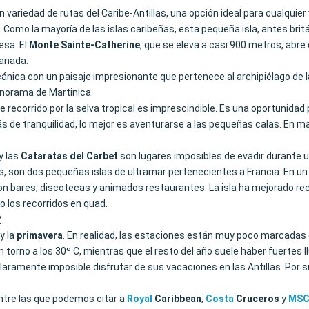
n variedad de rutas del Caribe-Antillas, una opción ideal para cualquier
s. Como la mayoría de las islas caribeñas, esta pequeña isla, antes br
esa. El
Monte Sainte-Catherine
, que se eleva a casi 900 metros, abr
ranada.
lcánica con un paisaje impresionante que pertenece al archipiélago de 
panorama de Martinica.
recorrido por la selva tropical es imprescindible. Es una oportunidad 
s de tranquilidad, lo mejor es aventurarse a las pequeñas calas. En ma
y las
Cataratas del Carbet
son lugares imposibles de evadir durante u
res, son dos pequeñas islas de ultramar pertenecientes a Francia. En un 
con bares, discotecas y animados restaurantes. La isla ha mejorado re
 o los recorridos en quad.
?
y la
primavera
. En realidad, las estaciones están muy poco marcadas e
n torno a los 30º C, mientras que el resto del año suele haber fuertes l
aramente imposible disfrutar de sus vacaciones en las Antillas. Por sup
 entre las que podemos citar a
Royal
Caribbean
,
Costa
Cruceros
y
MS