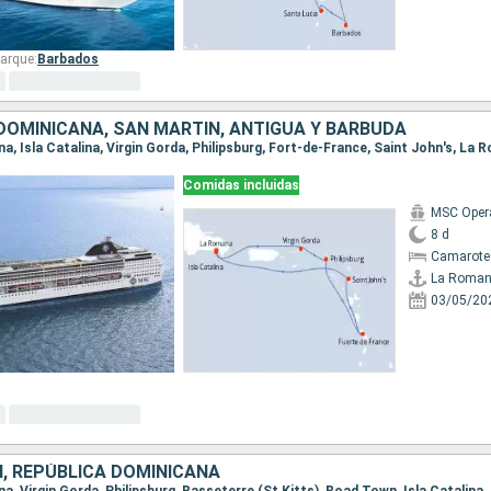
arque:
Barbados
DOMINICANA, SAN MARTÍN, ANTIGUA Y BARBUDA
na, Isla Catalina, Virgin Gorda, Philipsburg, Fort-de-France, Saint John's, La
Comidas incluidas
MSC Oper
8 d
Camarote
La Roma
03/05/20
, REPÚBLICA DOMINICANA