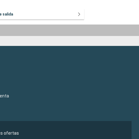
e salida
venta
as ofertas