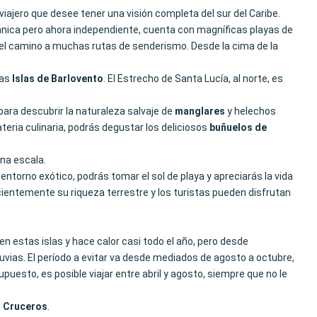
 viajero que desee tener una visión completa del sur del Caribe.
itánica pero ahora independiente, cuenta con magníficas playas de
e el camino a muchas rutas de senderismo. Desde la cima de la
las
Islas de Barlovento
. El Estrecho de Santa Lucía, al norte, es
para descubrir la naturaleza salvaje de
manglares
y helechos
teria culinaria, podrás degustar los deliciosos
buñuelos de
na escala.
entorno exótico, podrás tomar el sol de playa y apreciarás la vida
cientemente su riqueza terrestre y los turistas pueden disfrutan
n estas islas y hace calor casi todo el año, pero desde
luvias. El período a evitar va desde mediados de agosto a octubre,
uesto, es posible viajar entre abril y agosto, siempre que no le
C
Cruceros
.