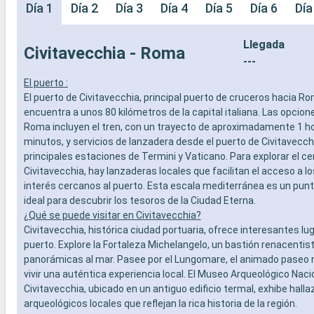
Día 1
Día 2
Día 3
Día 4
Día 5
Día 6
Día
Llegada
Civitavecchia - Roma
---
El puerto :
El puerto de Civitavecchia, principal puerto de cruceros hacia Ro
encuentra a unos 80 kilómetros de la capital italiana. Las opcione
Roma incluyen el tren, con un trayecto de aproximadamente 1 ho
minutos, y servicios de lanzadera desde el puerto de Civitavecch
principales estaciones de Termini y Vaticano. Para explorar el ce
Civitavecchia, hay lanzaderas locales que facilitan el acceso a l
interés cercanos al puerto. Esta escala mediterránea es un punt
ideal para descubrir los tesoros de la Ciudad Eterna.
¿Qué se puede visitar en Civitavecchia?
Civitavecchia, histórica ciudad portuaria, ofrece interesantes lu
puerto. Explore la Fortaleza Michelangelo, un bastión renacentis
panorámicas al mar. Pasee por el Lungomare, el animado paseo 
vivir una auténtica experiencia local. El Museo Arqueológico Naci
Civitavecchia, ubicado en un antiguo edificio termal, exhibe hall
arqueológicos locales que reflejan la rica historia de la región.