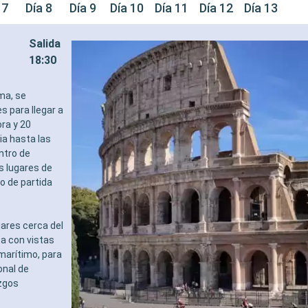
 7
Día 8
Día 9
Día 10
Día 11
Día 12
Día 13
Salida
18:30
ma, se
s para llegar a
ra y 20
ia hasta las
ntro de
os lugares de
o de partida
gares cerca del
ta con vistas
marítimo, para
onal de
azgos