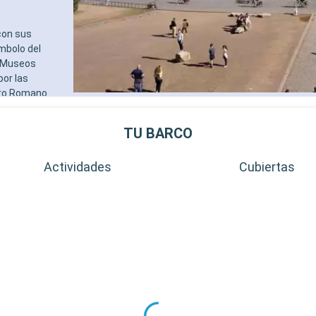
con sus
ímbolo del
s Museos
por las
oro Romano.
 atractivos. La
eo
TU BARCO
e Villa
en una visión
Actividades
Cubiertas