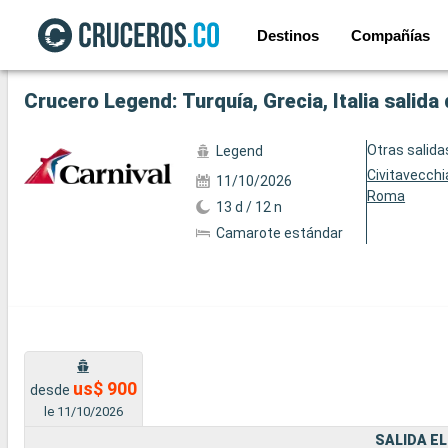
Destinos
Compañías
Ver las 21 fotos siguientes
Crucero Legend: Turquía, Grecia, Italia salid
Otras salida
Legend
Civitavecchi
11/10/2026
Roma
13 d / 12 n
Camarote estándar
us$ 900
desde
le 11/10/2026
SALIDA EL