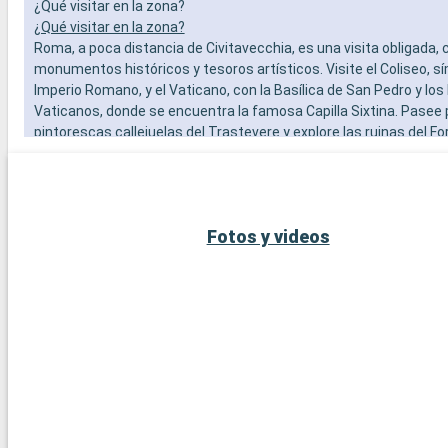
¿Qué visitar en la zona?
¿Qué visitar en la zona?
Roma, a poca distancia de Civitavecchia, es una visita obligada, 
monumentos históricos y tesoros artísticos. Visite el Coliseo, s
Imperio Romano, y el Vaticano, con la Basílica de San Pedro y lo
Vaticanos, donde se encuentra la famosa Capilla Sixtina. Pasee 
pintorescas callejuelas del Trastevere y explore las ruinas del F
Además de Roma, la zona de Civitavecchia ofrece otros destinos
ciudad de Tarquinia, famosa por sus tumbas etruscas y su mus
arqueológico, es una fascinante escapada cultural. Los jardines d
Farnese en Caprarola, una obra maestra del Renacimiento, ofrec
Fotos y videos
del diseño de los jardines italianos.