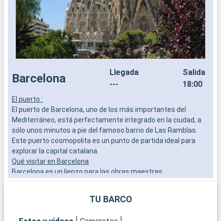
Llegada
Salida
Barcelona
---
18:00
El puerto :
E
El puerto de Barcelona, uno de los más importantes del
E
Mediterráneo, está perfectamente integrado en la ciudad, a
M
sólo unos minutos a pie del famoso barrio de Las Ramblas.
l
Este puerto cosmopolita es un punto de partida ideal para
f
explorar la capital catalana.
Q
Qué visitar en Barcelona
E
Barcelona es un lienzo para las obras maestras
l
arquitectónicas de Gaudí. Admire la Sagrada Familia, pasee
P
por el Park Güell y explore el Barrio Gótico por su ambiente
P
TU BARCO
histórico. No se pierda el mercado de la Boquería para probar
M
la vida local y los sabores catalanes.
o