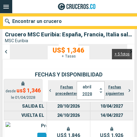
Encontrar un crucero
Crucero MSC Euribia: España, Francia, Italia salida desde Barcelona
MSC Euribia
US$ 1,346
+ 5 fotos
Nuestros destinos
+ Tasas
Fecha de salida
FECHAS Y DISPONIBILIDAD
Puertos
Compañías
abril
Fechas
Fechas
us$ 1,346
desde
precedentes
siguientes
2028
Buscar
le 01/04/2028
SALIDA EL
20/10/2026
10/04/2027
VUELTA EL
24/10/2026
14/04/2027
Premium
Otros
US$ 1,846
US$ 1,926