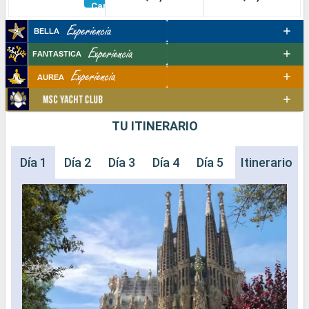
Camarotes
TU ITINERARIO
Día 1
Día 2
Día 3
Día 4
Día 5
Itinerario