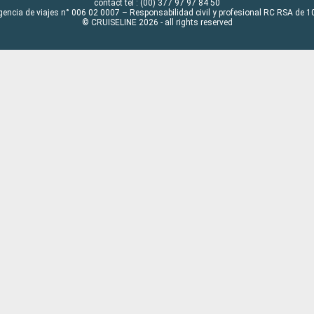
contact tel : (00) 377 97 97 84 50
gencia de viajes n° 006 02 0007 – Responsabilidad civil y profesional RC RSA de
© CRUISELINE 2026 - all rights reserved