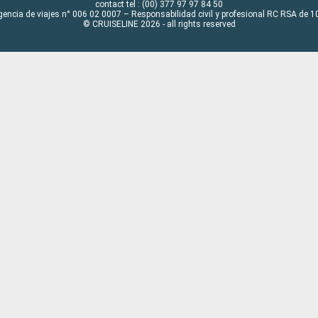
contact tel : (00) 377 97 97 84 50
gencia de viajes n° 006 02 0007 – Responsabilidad civil y profesional RC RSA de
© CRUISELINE 2026 - all rights reserved