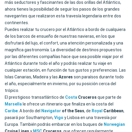
más seductores y fascinantes de las dos orillas del Atlántico,
ahora tienes la posibilidad de seguir los pasos de los grandes
navegantes que realizaron esta travesía legendaria entre dos
continentes.
Puedes realizar tu crucero por el Atlántico a bordo de cualquiera
de los barcos de ensueño de nuestras navieras, en los que
disfrutará del lujo, el confort, una atención personalizada y una
magnífica gastronomía. La diversidad de destinos propuestos
por las diferentes compañías hace que sea posible viajar por el
Atlántico durante todo el año y podrás realizar tu viaje en
cualquier estación, en función de tus gustos y preferencias. Las
Islas Canarias, Madeira y las
Azores
son paraísos durante todo
el año, especialmente en invierno, por su posición cerca del
trópico.
El prestigioso transatlántico de
Costa
Cruceros
que parte de
Marsella
le ofrece un itinerario que finaliza en la costa del
Caribe
. A bordo del
Navigator
of the Seas
, de
Royal
Caribbean
,
pasará por Southampton,
Vigo
y Lisboa en una travesía por
Europa. También podrás embarcar en los buques de
Norwegian
Cruise Lines
y
MSC
Cruceros
, que ofrecen regularmente