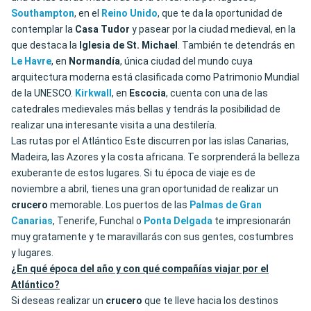
Southampton
, en el
Reino
Unido
, que te da la oportunidad de
contemplar la
Casa
Tudor
y pasear por la ciudad medieval, en la
que destaca la
Iglesia de St. Michael
. También te detendrás en
Le Havre
, en
Normandía
, única ciudad del mundo cuya
arquitectura moderna está clasificada como Patrimonio Mundial
de la UNESCO.
Kirkwall
, en
Escocia
, cuenta con una de las
catedrales medievales más bellas y tendrás la posibilidad de
realizar una interesante visita a una destilería.
Las rutas por el Atlántico Este discurren por las islas Canarias,
Madeira, las Azores y la costa africana. Te sorprenderá la belleza
exuberante de estos lugares. Si tu época de viaje es de
noviembre a abril, tienes una gran oportunidad de realizar un
crucero
memorable. Los puertos de las
Palmas de Gran
Canarias
, Tenerife, Funchal o
Ponta
Delgada
te impresionarán
muy gratamente y te maravillarás con sus gentes, costumbres
y lugares.
¿En qué época del año y con qué compañías viajar por el
Atlántico?
Si deseas realizar un
crucero
que te lleve hacia los destinos