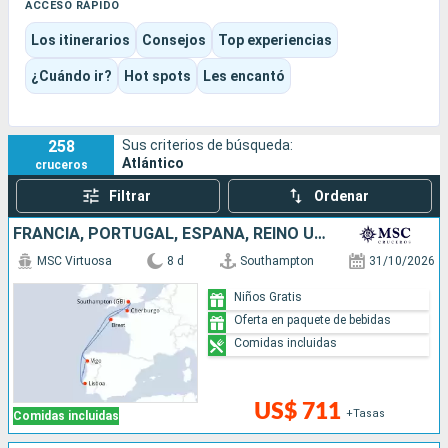
Entre Madeira, las Islas Canarias y las Azores, el viaje alterna
ACCESO RÁPIDO
escalas tranquilas, paisajes espectaculares, centros
Los itinerarios
Consejos
Top experiencias
históricos, baños, miradores y excursiones en barco.
Es un destino ideal tanto para un primer crucero por las islas
¿Cuándo ir?
Hot spots
Les encantó
como para un itinerario más contemplativo, centrado en los
paisajes, el clima y el placer de navegar.
258
Sus criterios de búsqueda:
Atlántico
cruceros
Filtrar
Ordenar
FRANCIA, PORTUGAL, ESPAÑA, REINO UNIDO
MSC Virtuosa
8 d
Southampton
31/10/2026
Niños Gratis
Oferta en paquete de bebidas
Comidas incluidas
US$ 711
+Tasas
Comidas incluidas