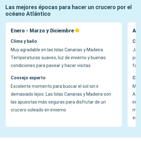
Las mejores épocas para hacer un crucero por el
océano Atlántico
Enero - Marzo y Diciembre
Abr
Clima y baño
Cli
Muy agradable en las Islas Canarias y Madeira.
Jard
Temperaturas suaves, luz de invierno y buenas
pai
condiciones para pasear y hacer visitas.
favo
Consejo experto
Con
Excelente momento para buscar el sol sin ir
Muy
demasiado lejos. Las Islas Canarias y Madeira son
Azo
las apuestas más seguras para disfrutar de un
inte
crucero soleado en invierno.
mir
esp