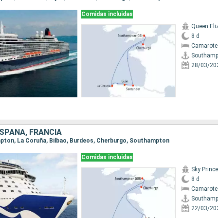
Comidas incluidas
Queen Eli
8 d
Camarote
Southamp
28/03/20
ESPAÑA, FRANCIA
mpton, La Coruña, Bilbao, Burdeos, Cherburgo, Southampton
Comidas incluidas
Sky Princ
8 d
Camarote
Southamp
22/03/20