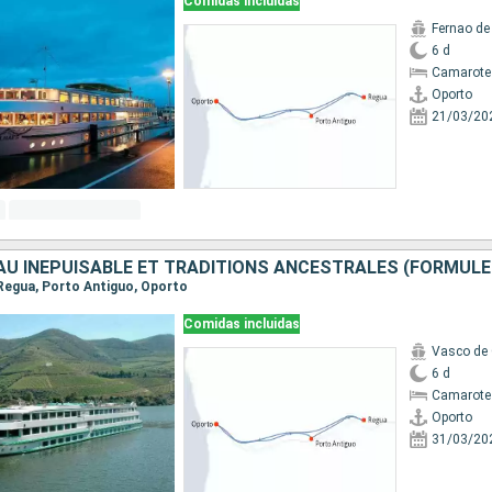
Comidas incluidas
Fernao d
6 d
Camarote 
Oporto
21/03/20
, Regua, Porto Antiguo, Oporto
Comidas incluidas
Vasco de
6 d
Camarote 
Oporto
31/03/20