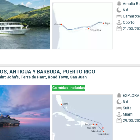
Amalia R
6 d
Camarote 
Oporto
21/03/20
OS, ANTIGUA Y BARBUDA, PUERTO RICO
Saint John's, Terre de Haut, Road Town, San Juan
Comidas incluidas
EXPLORA I
8 d
Suite
Miami
29/03/20