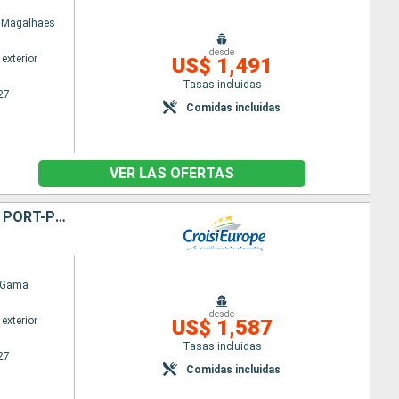
e Magalhaes
desde
exterior
US$ 1,491
Tasas incluidas
27
Comidas incluidas
VER LAS OFERTAS
LE DOURO JOYAU INÉPUISABLE ET TRADITIONS ANCESTRALES (FORMULE PORT-PORT)
 Gama
desde
exterior
US$ 1,587
Tasas incluidas
27
Comidas incluidas