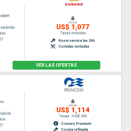
zabeth
desde
US$ 1,077
 estándar
Tasas incluidas
ton
27
Room service las 24h
Comidas incluidas
VER LAS OFERTAS
ess
desde
US$ 1,114
 balcón
Tasas: +US$ 355
ton
Crucero Premium
27
Cocina refinada