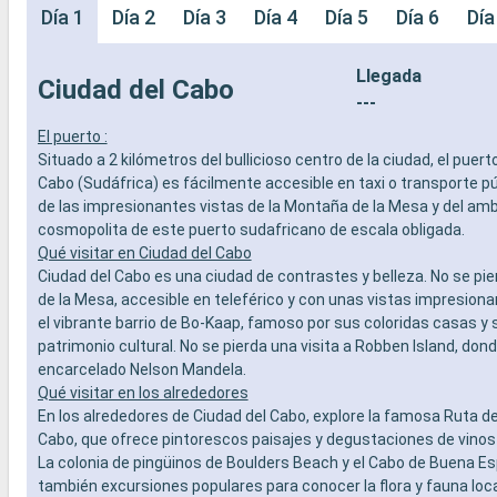
Día 1
Día 2
Día 3
Día 4
Día 5
Día 6
Día
Llegada
Ciudad del Cabo
---
El puerto :
Situado a 2 kilómetros del bullicioso centro de la ciudad, el puert
Cabo (Sudáfrica) es fácilmente accesible en taxi o transporte pú
de las impresionantes vistas de la Montaña de la Mesa y del am
cosmopolita de este puerto sudafricano de escala obligada.
Qué visitar en Ciudad del Cabo
Ciudad del Cabo es una ciudad de contrastes y belleza. No se pi
de la Mesa, accesible en teleférico y con unas vistas impresion
el vibrante barrio de Bo-Kaap, famoso por sus coloridas casas y s
patrimonio cultural. No se pierda una visita a Robben Island, don
encarcelado Nelson Mandela.
Qué visitar en los alrededores
En los alrededores de Ciudad del Cabo, explore la famosa Ruta de
Cabo, que ofrece pintorescos paisajes y degustaciones de vinos
La colonia de pingüinos de Boulders Beach y el Cabo de Buena E
también excursiones populares para conocer la flora y fauna loca