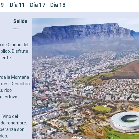
 9
Día 11
Día 17
Día 18
Salida
---
o de Ciudad del
blico. Disfrute
biente
erda la Montaña
antes. Descubra
u rico
de estuvo
l Vino del
 de renombre.
speranza son
les.