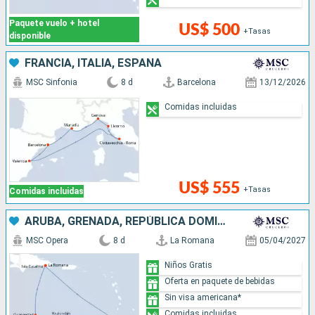
Paquete vuelo + hotel
US$ 500
+Tasas
disponible
FRANCIA, ITALIA, ESPAÑA
MSC Sinfonia
8 d
Barcelona
13/12/2026
Comidas incluidas
US$ 555
+Tasas
Comidas incluidas
ARUBA, GRENADA, REPÚBLICA DOMINICANA
MSC Opera
8 d
La Romana
05/04/2027
Niños Gratis
Oferta en paquete de bebidas
Sin visa americana*
Comidas incluidas