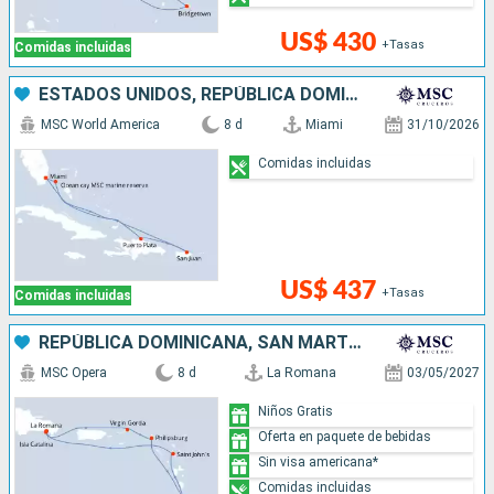
US$ 430
+Tasas
Comidas incluidas
ESTADOS UNIDOS, REPÚBLICA DOMINICANA, PUERTO RICO, BAHAMAS
MSC World America
8 d
Miami
31/10/2026
Comidas incluidas
US$ 437
+Tasas
Comidas incluidas
REPÚBLICA DOMINICANA, SAN MARTÍN, ANTIGUA Y BARBUDA
MSC Opera
8 d
La Romana
03/05/2027
Niños Gratis
Oferta en paquete de bebidas
Sin visa americana*
Comidas incluidas