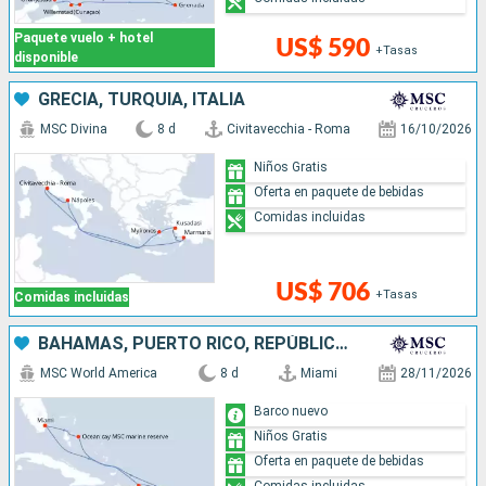
Paquete vuelo + hotel
US$ 590
+Tasas
disponible
GRECIA, TURQUÍA, ITALIA
MSC Divina
8 d
Civitavecchia - Roma
16/10/2026
Niños Gratis
Oferta en paquete de bebidas
Comidas incluidas
US$ 706
+Tasas
Comidas incluidas
BAHAMAS, PUERTO RICO, REPÚBLICA DOMINICANA, ESTADOS UNIDOS
MSC World America
8 d
Miami
28/11/2026
Barco nuevo
Niños Gratis
Oferta en paquete de bebidas