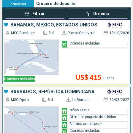
Crucero de deporte
cruceros
Filtrar
Ordenar
BAHAMAS, MÉXICO, ESTADOS UNIDOS
MSC Seashore
8 d
Puerto Canaveral
18/10/2026
Comidas incluidas
US$ 415
+Tasas
Comidas incluidas
BARBADOS, REPÚBLICA DOMINICANA
MSC Opera
8 d
La Romana
30/08/2027
Niños Gratis
Oferta en paquete de bebidas
Sin visa americana*
Comidas incluidas