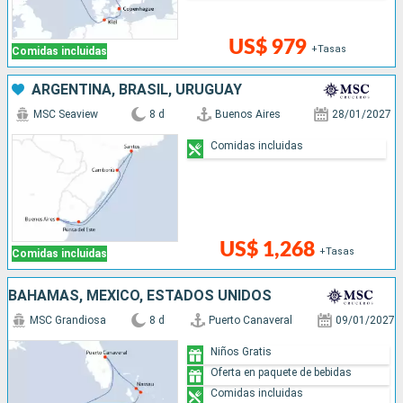
US$ 979
+Tasas
Comidas incluidas
ARGENTINA, BRASIL, URUGUAY
MSC Seaview
8 d
Buenos Aires
28/01/2027
Comidas incluidas
US$ 1,268
+Tasas
Comidas incluidas
BAHAMAS, MÉXICO, ESTADOS UNIDOS
MSC Grandiosa
8 d
Puerto Canaveral
09/01/2027
Niños Gratis
Oferta en paquete de bebidas
Comidas incluidas