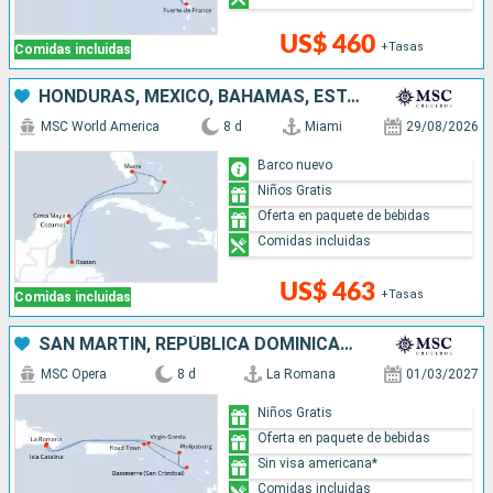
US$ 460
+Tasas
Comidas incluidas
HONDURAS, MÉXICO, BAHAMAS, ESTADOS UNIDOS
MSC World America
8 d
Miami
29/08/2026
Barco nuevo
Niños Gratis
Oferta en paquete de bebidas
Comidas incluidas
US$ 463
+Tasas
Comidas incluidas
SAN MARTÍN, REPÚBLICA DOMINICANA
MSC Opera
8 d
La Romana
01/03/2027
Niños Gratis
Oferta en paquete de bebidas
Sin visa americana*
Comidas incluidas