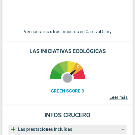
visitantes de todas las edades. Además de sus parques
temáticos, Orlando ofrece una gran variedad de actividades,
como espectáculos en directo, centros comerciales, campos
de golf y diversas experiencias culinarias. Para los que buscan
un descanso del ajetreo de los parques, los jardines botánicos
Ver nuestros otros cruceros en Carnival Glory
y museos de Orlando ofrecen un día más tranquilo pero
igualmente gratificante.
LAS INICIATIVAS ECOLÓGICAS
GREEN SCORE D
Leer más
INFOS CRUCERO
Las prestaciones incluídas