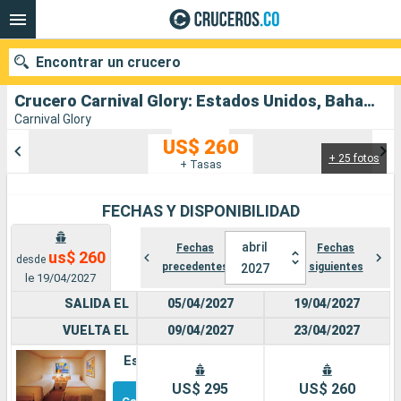
Encontrar un crucero
Crucero Carnival Glory: Estados Unidos, Bahamas salida desde Puerto Canaveral
Carnival Glory
US$ 260
+ 25 fotos
Nuestros destinos
+ Tasas
Fecha de salida
FECHAS Y DISPONIBILIDAD
Puertos
Compañías
abril
Fechas
Fechas
us$ 260
desde
precedentes
siguientes
2027
le 19/04/2027
Buscar
SALIDA EL
05/04/2027
19/04/2027
VUELTA EL
09/04/2027
23/04/2027
Estándar
Otros
US$ 295
US$ 260