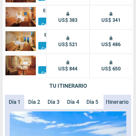
Camarotes
Exterior
Otros
US$ 383
US$ 341
Camarotes
Balcón
Otros
US$ 521
US$ 486
Camarotes
Suite
Otros
US$ 844
US$ 650
Camarotes
TU ITINERARIO
Día 1
Día 2
Día 3
Día 4
Día 5
Itinerario