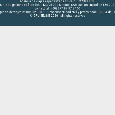
Agencia de viajes especializada crucero – CRUISELINE
6 rue du gabian Les flots bleus MC 98 000 Monaco SAM con un capital de 150 000
contact tel : (00) 377 97 97 84 50
gencia de viajes n° 006 02 0007 – Responsabilidad civil y profesional RC RSA de
© CRUISELINE 2026 - all rights reserved