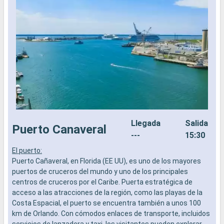
Llegada
Salida
Puerto Canaveral
---
15:30
El puerto:
C
Puerto Cañaveral, en Florida (EE UU), es uno de los mayores
u
puertos de cruceros del mundo y uno de los principales
s
centros de cruceros por el Caribe. Puerta estratégica de
t
acceso a las atracciones de la región, como las playas de la
S
Costa Espacial, el puerto se encuentra también a unos 100
L
km de Orlando. Con cómodos enlaces de transporte, incluidos
p
servicios de lanzadera y taxi, los visitantes pueden explorar
u