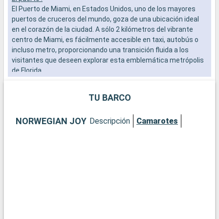
El Puerto de Miami, en Estados Unidos, uno de los mayores
E
puertos de cruceros del mundo, goza de una ubicación ideal
s
en el corazón de la ciudad. A sólo 2 kilómetros del vibrante
i
centro de Miami, es fácilmente accesible en taxi, autobús o
b
incluso metro, proporcionando una transición fluida a los
visitantes que deseen explorar esta emblemática metrópolis
Q
de Florida.
N
s
Qué visitar en Miami
i
TU BARCO
Miami es una exuberante mezcla de cultura, arte y playas.
c
Empiece por el distrito de Wynwood para admirar sus
v
NORWEGIAN JOY
Descripción
Camarotes
famosos murales y galerías de arte vanguardista. El histórico
v
distrito Art Decó de South Beach le transportará a los años 30
p
con sus coloridos edificios y su ambiente vintage. Para una
r
experiencia más natural, el Parque Nacional de los Everglades,
p
a poca distancia en coche, ofrece una aventura por los
p
pantanos, con la posibilidad de avistar caimanes. Descubra la
C
Pequeña Habana, donde la cultura cubana se palpa en cada
esquina.
Q
L
Qué visitar en la zona
P