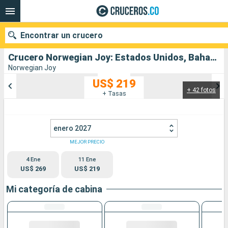
Encontrar un crucero
Crucero Norwegian Joy: Estados Unidos, Bahamas salida desde Miami
Norwegian Joy
US$ 219
+ 42 fotos
Nuestros destinos
+ Tasas
Fecha de salida
enero 2027
Puertos
Compañías
MEJOR PRECIO
4 Ene
11 Ene
Buscar
US$ 269
US$ 219
Mi categoría de cabina