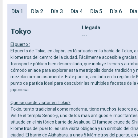
Día 1
Día 2
Día 3
Día 4
Día 5
Día 6
Día
Llegada
Tokyo
---
El puerto :
El puerto de Tokio, en Japón, está situado en la bahía de Tokio, a
kilómetros del centro de la ciudad. Fácilmente accesible gracias
transporte público bien desarrollada, que incluye trenes y autob
cómodo enlace para explorar esta metrópolis donde tradición y
mezclan armoniosamente. Este puerto, anclado en la región de K
punto de partida ideal para descubrir las múltiples facetas de la 
japonesa.
Qué se puede visitar en Tokio?
Tokio, tanto tradicional como moderna, tiene muchos tesoros qu
Visite el templo Senso-ji, uno de los más antiguos e importantes 
situado en el histórico barrio de Asakusa. El famoso cruce de Sh
kilómetros del puerto, es una visita obligada y un símbolo del di
ciudad. El barrio de Akihabara, a unos 5 kilómetros del puerto, es