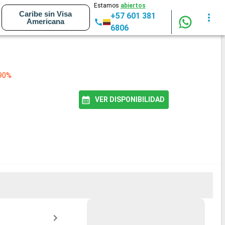
Estamos
abiertos
Caribe sin Visa
+57 601 381
Americana
6806
 90%
VER DISPONIBILIDAD