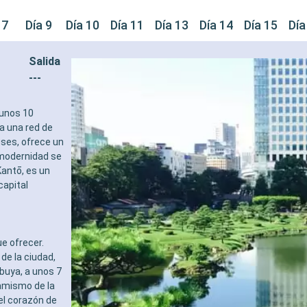
 7
Día 9
Día 10
Día 11
Día 13
Día 14
Día 15
Día
Salida
---
 unos 10
 a una red de
uses, ofrece un
 modernidad se
antō, es un
capital
e ofrecer.
de la ciudad,
ibuya, a unos 7
namismo de la
 el corazón de