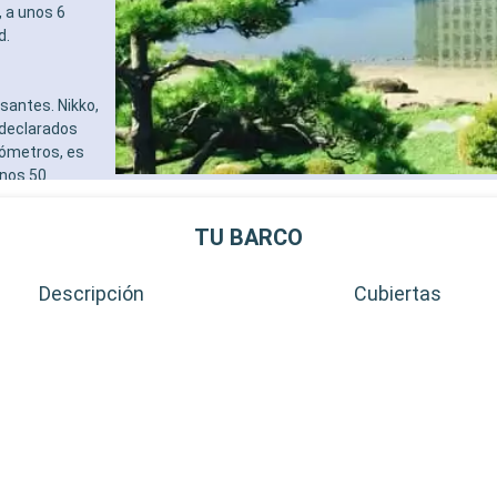
, a unos 6
d.
santes. Nikko,
 declarados
lómetros, es
unos 50
ayas. Estos
anquilo y
TU BARCO
Descripción
Cubiertas