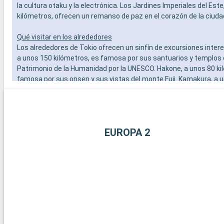
la cultura otaku y la electrónica. Los Jardines Imperiales del Este
kilómetros, ofrecen un remanso de paz en el corazón de la ciuda
Qué visitar en los alrededores
Los alrededores de Tokio ofrecen un sinfín de excursiones intere
a unos 150 kilómetros, es famosa por sus santuarios y templos
Patrimonio de la Humanidad por la UNESCO. Hakone, a unos 80 ki
famosa por sus onsen y sus vistas del monte Fuji. Kamakura, a 
kilómetros, ofrece una gran escapada con su gran Buda y sus pl
destinos alrededor de Tokio permiten descubrir un Japón más tr
tradicional.
EUROPA 2