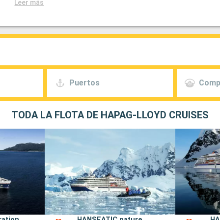
Leer más
Puertos
Comp
TODA LA FLOTA DE HAPAG-LLOYD CRUISES
ration
HANSEATIC nature
HA