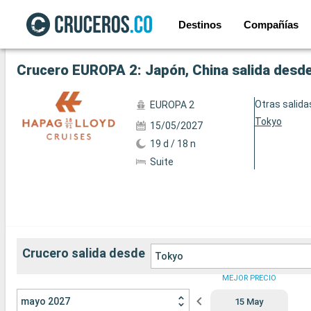
Destinos
Compañías
Ver las 30 fotos siguientes
Crucero EUROPA 2: Japón, China salida desd
Otras salida
EUROPA 2
Tokyo
15/05/2027
19 d / 18 n
Suite
Crucero salida desde
Tokyo
MEJOR PRECIO
mayo 2027
15 May