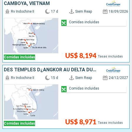
CAMBOYA, VIETNAM
Rv Indochine II
17 d
Siem Reap
18/09/2026
Comidas incluidas
US$ 8,194
Tasas incluidas
Comidas incluidas
DES TEMPLES D¿ANGKOR AU DELTA DU MÉKONG, VIVEZ DES FÊTES DE FIN D¿ANNÉE UNIQUES ET DÉPAYSANTES- & HANOÏ ET LA BAIE D'ALONG
Rv Indochine II
15 d
Siem Reap
24/12/2027
Comidas incluidas
US$ 8,971
Tasas incluidas
Comidas incluidas