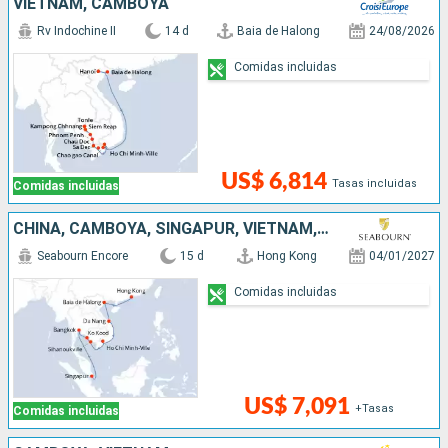
VIETNAM, CAMBOYA
Rv Indochine II
14 d
Baia de Halong
24/08/2026
Comidas incluidas
US$ 6,814
Tasas incluidas
Comidas incluidas
CHINA, CAMBOYA, SINGAPUR, VIETNAM, TAILANDIA
Seabourn Encore
15 d
Hong Kong
04/01/2027
Comidas incluidas
US$ 7,091
+Tasas
Comidas incluidas