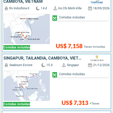
CAMBOYA, VIETNAM
Rv Indochine II
14 d
Ho Chi Minh-Ville
18/09/2026
Comidas incluidas
US$ 7,158
Tasas incluidas
Comidas incluidas
SINGAPUR, TAILANDIA, CAMBOYA, VIETNAM, CHINA
Seabourn Encore
15 d
Singapur
21/12/2026
Comidas incluidas
US$ 7,313
+Tasas
Comidas incluidas