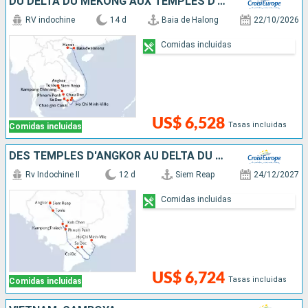
DU DELTA DU MÉKONG AUX TEMPLES D'ANGKOR, HANOÏ ET LA BAIE D'ALONG (FORMULE PORT/PORT)
RV indochine
14 d
Baia de Halong
22/10/2026
Comidas incluidas
US$ 6,528
Tasas incluidas
Comidas incluidas
DES TEMPLES D'ANGKOR AU DELTA DU MÉKONG, VIVEZ DES FÊTES DE FIN D'ANNÉES UNIQUES ET DÉPAYSANTES
Rv Indochine II
12 d
Siem Reap
24/12/2027
Comidas incluidas
US$ 6,724
Tasas incluidas
Comidas incluidas