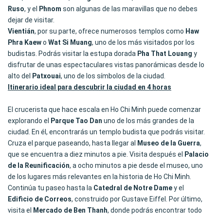
Ruso
, y el
Phnom
son algunas de las maravillas que no debes
dejar de visitar.
Vientián
, por su parte, ofrece numerosos templos como
Haw
Phra Kaew
o
Wat Si Muang
, uno de los más visitados por los
budistas. Podrás visitar la estupa dorada
Pha That Louang
y
disfrutar de unas espectaculares vistas panorámicas desde lo
alto del
Patxouai
, uno de los símbolos de la ciudad.
Itinerario ideal para descubrir la ciudad en 4 horas
El crucerista que hace escala en Ho Chi Minh puede comenzar
explorando el
Parque Tao Dan
uno de los más grandes de la
ciudad. En él, encontrarás un templo budista que podrás visitar.
Cruza el parque paseando, hasta llegar al
Museo de la Guerra
,
que se encuentra a diez minutos a pie. Visita después el
Palacio
de la Reunificación
, a ocho minutos a pie desde el museo, uno
de los lugares más relevantes en la historia de Ho Chi Minh.
Continúa tu paseo hasta la
Catedral de
Notre Dame
y el
Edificio de Correos
, construido por Gustave Eiffel. Por último,
visita el
Mercado de Ben Thanh
, donde podrás encontrar todo