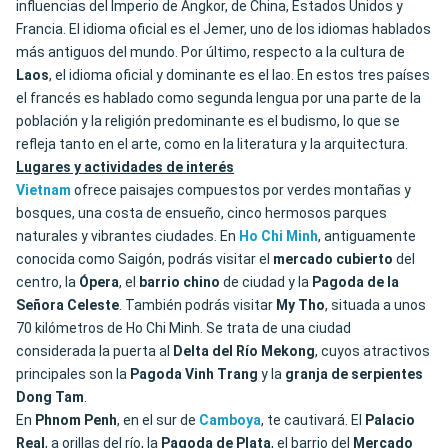
influencias del Imperio de Angkor, de China, Estados Unidos y
Francia. El idioma oficial es el Jemer, uno de los idiomas hablados
más antiguos del mundo. Por último, respecto a la cultura de
Laos
, el idioma oficial y dominante es el lao. En estos tres países
el francés es hablado como segunda lengua por una parte de la
población y la religión predominante es el budismo, lo que se
refleja tanto en el arte, como en la literatura y la arquitectura.
Lugares y actividades de interés
Vietnam
ofrece paisajes compuestos por verdes montañas y
bosques, una costa de ensueño, cinco hermosos parques
naturales y vibrantes ciudades. En
Ho Chi Minh
, antiguamente
conocida como Saigón, podrás visitar el
mercado cubierto
del
centro, la
Ópera
, el
barrio
chino
de ciudad y la
Pagoda de la
Señora Celeste
. También podrás visitar
My Tho
, situada a unos
70 kilómetros de Ho Chi Minh. Se trata de una ciudad
considerada la puerta al
Delta del Río
Mekong
, cuyos atractivos
principales son la
Pagoda Vinh Trang
y la
granja de serpientes
Dong
Tam
.
En
Phnom Penh
, en el sur de
Camboya
, te cautivará. El
Palacio
Real
, a orillas del río, la
Pagoda
de
Plata
, el barrio del
Mercado