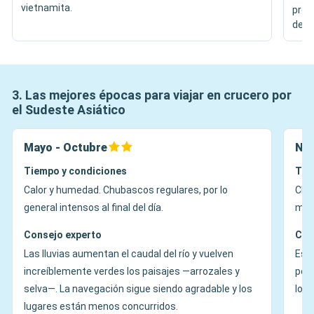
vietnamita.
prod
de a
3. Las mejores épocas para viajar en crucero por
el Sudeste Asiático
Mayo - Octubre
Nov
Tiempo y condiciones
Tie
Calor y humedad. Chubascos regulares, por lo
Cli
general intensos al final del día.
muy 
Consejo experto
Con
Las lluvias aumentan el caudal del río y vuelven
Es p
increíblemente verdes los paisajes —arrozales y
perf
selva—. La navegación sigue siendo agradable y los
los 
lugares están menos concurridos.