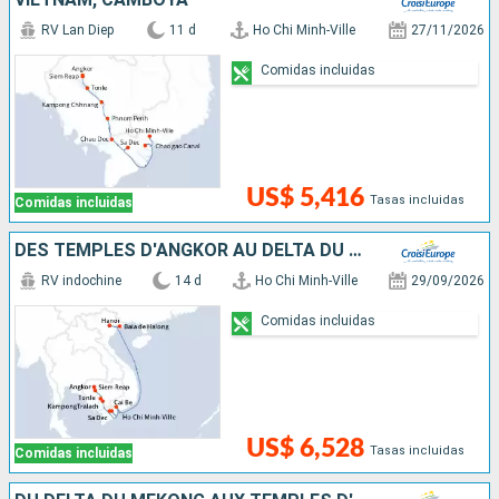
RV Lan Diep
11 d
Ho Chi Minh-Ville
27/11/2026
Comidas incluidas
US$ 5,416
Tasas incluidas
Comidas incluidas
DES TEMPLES D'ANGKOR AU DELTA DU MÉKONG, HANOÏ ET LA BAIE D'ALONG (FORMULE PORT/PORT)
RV indochine
14 d
Ho Chi Minh-Ville
29/09/2026
Comidas incluidas
US$ 6,528
Tasas incluidas
Comidas incluidas