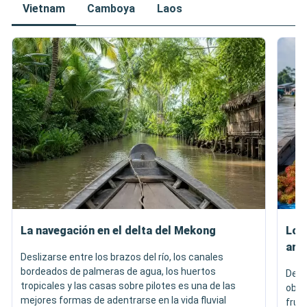
Vietnam
Camboya
Laos
La navegación en el delta del Mekong
Los
art
Deslizarse entre los brazos del río, los canales
bordeados de palmeras de agua, los huertos
Desd
tropicales y las casas sobre pilotes es una de las
obse
mejores formas de adentrarse en la vida fluvial
frut