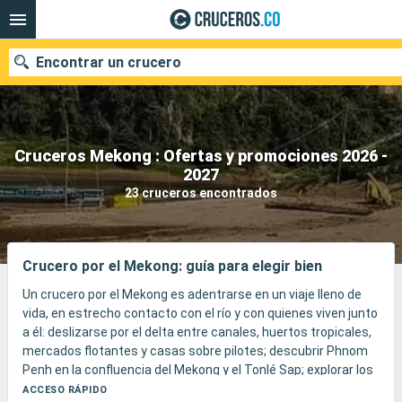
Encontrar un crucero
Cruceros Mekong : Ofertas y promociones 2026 -
2027
Fecha de salida
23 cruceros encontrados
Buscar
Crucero por el Mekong: guía para elegir bien
Un crucero por el Mekong es adentrarse en un viaje lleno de
vida, en estrecho contacto con el río y con quienes viven junto
a él: deslizarse por el delta entre canales, huertos tropicales,
mercados flotantes y casas sobre pilotes; descubrir Phnom
Penh en la confluencia del Mekong y el Tonlé Sap; explorar los
templos de Angkor desde Siem Reap; o encontrar en el Alto
ACCESO RÁPIDO