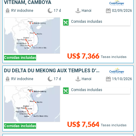
VITENAM, CAMBOYA
RV indochine
17 d
Hanoï
02/09/2026
Comidas incluidas
US$ 7,366
Tasas incluidas
Comidas incluidas
DU DELTA DU MÉKONG AUX TEMPLES D'ANGKOR, LES VILLES IMPÉRIALES, HANOÏ ET LA BAIE D'ALONG (FORMULE PORT/PORT)
RV indochine
17 d
Hanoï
19/10/2026
Comidas incluidas
US$ 7,564
Tasas incluidas
Comidas incluidas