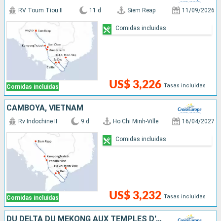
RV Toum Tiou II
11 d
Siem Reap
11/09/2026
Comidas incluidas
US$ 3,226
Tasas incluidas
Comidas incluidas
CAMBOYA, VIETNAM
Rv Indochine II
9 d
Ho Chi Minh-Ville
16/04/2027
Comidas incluidas
US$ 3,232
Tasas incluidas
Comidas incluidas
DU DELTA DU MÉKONG AUX TEMPLES D'ANGKOR (FORMULE PORT/PORT)