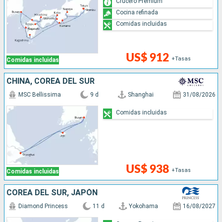
Crucero Premium
Cocina refinada
Comidas incluidas
US$ 912
+Tasas
Comidas incluidas
CHINA, COREA DEL SUR
MSC Bellissima
9 d
Shanghai
31/08/2026
Comidas incluidas
US$ 938
+Tasas
Comidas incluidas
COREA DEL SUR, JAPÓN
Diamond Princess
11 d
Yokohama
16/08/2027