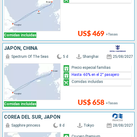
US$ 469
+Tasas
Comidas incluidas
JAPÓN, CHINA
Spectrum Of The Seas
5 d
Shanghai
25/08/2027
Precio especial familias
Hasta -60% en el 2° pasajero
Comidas incluidas
US$ 658
+Tasas
Comidas incluidas
COREA DEL SUR, JAPÓN
Sapphire princess
8 d
Tokyo
28/08/2027
Crucero Premium