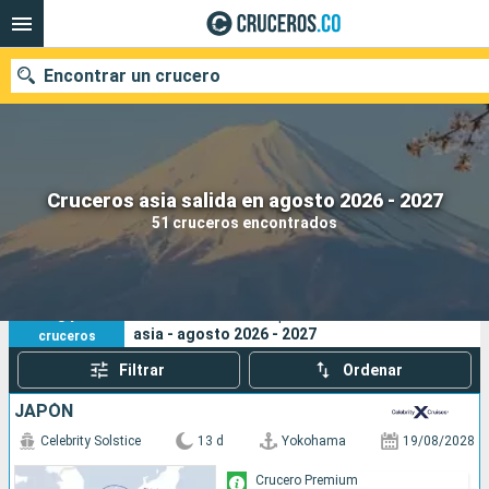
Encontrar un crucero
Cruceros asia salida en agosto 2026 - 2027
Fecha de salida
51 cruceros encontrados
Buscar
51
Sus criterios de búsqueda:
asia - agosto 2026 - 2027
cruceros
Filtrar
Ordenar
JAPÓN
Celebrity Solstice
13 d
Yokohama
19/08/2028
Crucero Premium