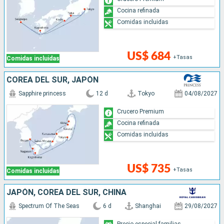
Cocina refinada
Comidas incluidas
US$ 684
+Tasas
Comidas incluidas
COREA DEL SUR, JAPÓN
Sapphire princess
12 d
Tokyo
04/08/2027
Crucero Premium
Cocina refinada
Comidas incluidas
US$ 735
+Tasas
Comidas incluidas
JAPÓN, COREA DEL SUR, CHINA
Spectrum Of The Seas
6 d
Shanghai
29/08/2027
Precio especial familias