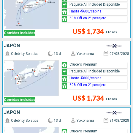
Paquete All Included Disponible
Hasta -$600/cabina
60% Off en 2° pasajero
US$ 1,734
+Tasas
Comidas incluidas
JAPÓN
Celebrity Solstice
13 d
Yokohama
07/08/2028
Crucero Premium
Paquete All Included Disponible
Hasta -$600/cabina
60% Off en 2° pasajero
US$ 1,734
+Tasas
Comidas incluidas
JAPÓN
Celebrity Solstice
13 d
Yokohama
31/08/2028
Crucero Premium