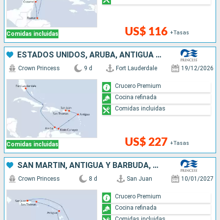
US$ 116
+Tasas
Comidas incluidas
ESTADOS UNIDOS, ARUBA, ANTIGUA Y BARBUDA, PUERTO RICO
Crown Princess
9 d
Fort Lauderdale
19/12/2026
Crucero Premium
Cocina refinada
Comidas incluidas
US$ 227
+Tasas
Comidas incluidas
SAN MARTÍN, ANTIGUA Y BARBUDA, SANTA LUCIA, BARBADOS, PUERTO RICO
Crown Princess
8 d
San Juan
10/01/2027
Crucero Premium
Cocina refinada
Comidas incluidas