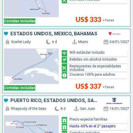
US$ 333
+Tasas
Comidas incluidas
ESTADOS UNIDOS, MÉXICO, BAHAMAS
Scarlet Lady
6 d
Miami
04/01/2027
Wifi estándar incluido
Bebidas sin alcohol incluidas
Restaurantes de especialidades
incluidos
Cruceros 100% para adultos
US$ 337
+Tasas
Comidas incluidas
PUERTO RICO, ESTADOS UNIDOS, SAN MARTÍN, ANTIGUA Y BARBUDA, DOMINICA
Rhapsody of the Seas
8 d
San Juan
16/01/2027
Precio especial familias
Hasta -60% en el 2° pasajero
Comidas incluidas