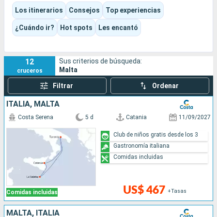
descubrir la faceta más rural y mineral del archipiélago.
Los itinerarios
Consejos
Top experiencias
El destino combina patrimonio, vistas al mar, baños, cocina
mediterránea e historia de los caballeros, con una
¿Cuándo ir?
Hot spots
Les encantó
concentración excepcional en una isla tan compacta.
12
Sus criterios de búsqueda:
Malta
cruceros
Filtrar
Ordenar
ITALIA, MALTA
Costa Serena
5 d
Catania
11/09/2027
Club de niños gratis desde los 3
Gastronomía italiana
Comidas incluidas
US$ 467
+Tasas
Comidas incluidas
MALTA, ITALIA