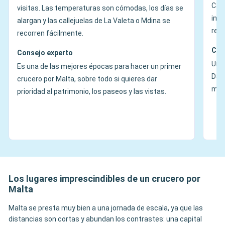
Calu
visitas. Las temperaturas son cómodas, los días se
invi
alargan y las callejuelas de La Valeta o Mdina se
res
recorren fácilmente.
Con
Consejo experto
Una 
Es una de las mejores épocas para hacer un primer
Da p
crucero por Malta, sobre todo si quieres dar
maña
prioridad al patrimonio, los paseos y las vistas.
Los lugares imprescindibles de un crucero por
Malta
Malta se presta muy bien a una jornada de escala, ya que las
distancias son cortas y abundan los contrastes: una capital