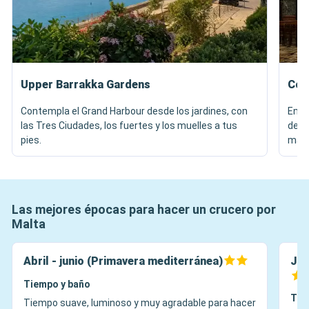
Upper Barrakka Gardens
Co-
Contempla el Grand Harbour desde los jardines, con
Entr
las Tres Ciudades, los fuertes y los muelles a tus
dest
pies.
márm
Las mejores épocas para hacer un crucero por
Malta
Abril - junio (Primavera mediterránea)
Jul
Tiempo y baño
Tie
Tiempo suave, luminoso y muy agradable para hacer