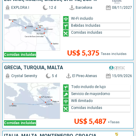
EXPLORA I
12 d
Barcelona
08/11/2027
Wi-Fi incluido
Bebidas Incluidas
Comidas incluidas
US$ 5,375
Tasas incluidas
Comidas incluidas
GRECIA, TURQUÍA, MALTA
Crystal Serenity
5 d
El Pireo Atenas
15/09/2026
Todo incluido de lujo
Servicio de mayordomo
Wifi ilimitado
Comidas incluidas
US$ 5,487
+Tasas
Comidas incluidas
ITALIA, MALTA, MONTENEGRO, CROACIA