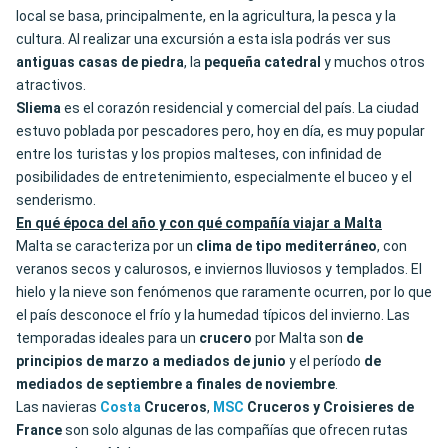
local se basa, principalmente, en la agricultura, la pesca y la
cultura. Al realizar una excursión a esta isla podrás ver sus
antiguas casas de piedra
, la
pequeña catedral
y muchos otros
atractivos.
Sliema
es el corazón residencial y comercial del país. La ciudad
estuvo poblada por pescadores pero, hoy en día, es muy popular
entre los turistas y los propios malteses, con infinidad de
posibilidades de entretenimiento, especialmente el buceo y el
senderismo.
En qué época del año y con qué compañía viajar a Malta
Malta se caracteriza por un
clima de tipo mediterráneo
, con
veranos secos y calurosos, e inviernos lluviosos y templados. El
hielo y la nieve son fenómenos que raramente ocurren, por lo que
el país desconoce el frío y la humedad típicos del invierno. Las
temporadas ideales para un
crucero
por Malta son
de
principios de marzo a mediados de junio
y el período
de
mediados de septiembre a finales de
noviembre
.
Las navieras
Costa
Cruceros
,
MSC
Cruceros
y Croisieres de
France
son solo algunas de las compañías que ofrecen rutas