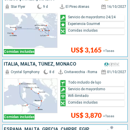
Star Flyer
9 d
El Pireo Atenas
16/10/2027
Servicio de mayordomo 24/24
Experiencia Gourmet
Comidas incluidas
US$ 3,165
+Tasas
Comidas incluidas
ITALIA, MALTA, TÚNEZ, MONACO
Crystal Symphony
8 d
Civitavecchia - Roma
01/10/2027
Todo incluido de lujo
Servicio de mayordomo
Wifi ilimitado
Comidas incluidas
US$ 3,870
+Tasas
Comidas incluidas
ESPAÑA, MALTA, GRECIA, CHIPRE, EGIPTO, ARABIA SAUDÍ