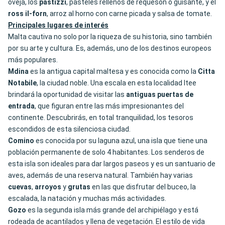
oveja, los
pastizzi
, pasteles rellenos de requesón o guisante, y el
ross il-forn
, arroz al horno con carne picada y salsa de tomate.
Principales lugares de interés
Malta cautiva no solo por la riqueza de su historia, sino también
por su arte y cultura. Es, además, uno de los destinos europeos
más populares.
Mdina
es la antigua capital maltesa y es conocida como la
Citta
Notabile
, la ciudad noble. Una escala en esta localidad ltee
brindará la oportunidad de visitar las
antiguas puertas de
entrada
, que figuran entre las más impresionantes del
continente. Descubrirás, en total tranquilidad, los tesoros
escondidos de esta silenciosa ciudad.
Comino
es conocida por su laguna azul, una isla que tiene una
población permanente de solo 4 habitantes. Los senderos de
esta isla son ideales para dar largos paseos y es un santuario de
aves, además de una reserva natural. También hay varias
cuevas
,
arroyos
y
grutas
en las que disfrutar del buceo, la
escalada, la natación y muchas más actividades.
Gozo
es la segunda isla más grande del archipiélago y está
rodeada de acantilados y llena de vegetación. El estilo de vida