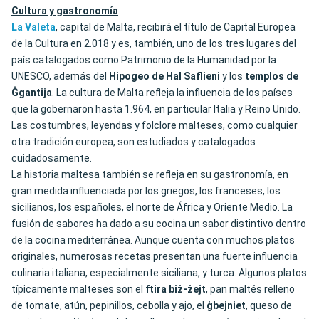
Cultura y gastronomía
La Valeta
, capital de Malta, recibirá el título de Capital Europea
de la Cultura en 2.018 y es, también, uno de los tres lugares del
país catalogados como Patrimonio de la Humanidad por la
UNESCO, además del
Hipogeo de Hal Saflieni
y los
templos de
Ġgantija
. La cultura de Malta refleja la influencia de los países
que la gobernaron hasta 1.964, en particular Italia y Reino Unido.
Las costumbres, leyendas y folclore malteses, como cualquier
otra tradición europea, son estudiados y catalogados
cuidadosamente.
La historia maltesa también se refleja en su gastronomía, en
gran medida influenciada por los griegos, los franceses, los
sicilianos, los españoles, el norte de África y Oriente Medio. La
fusión de sabores ha dado a su cocina un sabor distintivo dentro
de la cocina mediterránea. Aunque cuenta con muchos platos
originales, numerosas recetas presentan una fuerte influencia
culinaria italiana, especialmente siciliana, y turca. Algunos platos
típicamente malteses son el
ftira biż-żejt
, pan maltés relleno
de tomate, atún, pepinillos, cebolla y ajo, el
ġbejniet
, queso de