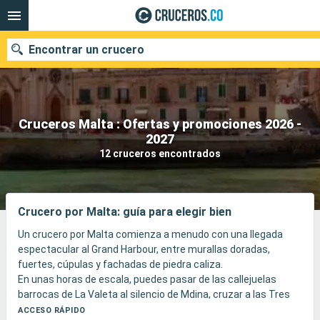
Encontrar un crucero
Cruceros Malta : Ofertas y promociones 2026 -
2027
Fecha de salida
12 cruceros encontrados
Buscar
Crucero por Malta: guía para elegir bien
Un crucero por Malta comienza a menudo con una llegada
espectacular al Grand Harbour, entre murallas doradas,
fuertes, cúpulas y fachadas de piedra caliza.
En unas horas de escala, puedes pasar de las callejuelas
barrocas de La Valeta al silencio de Mdina, cruzar a las Tres
Ciudades en una embarcación tradicional o llegar a Gozo para
ACCESO RÁPIDO