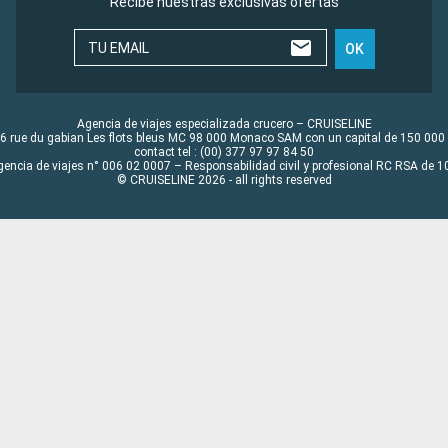
Recibe nuestras exclusivas ofertas
TU EMAIL
OK
Agencia de viajes especializada crucero – CRUISELINE
6 rue du gabian Les flots bleus MC 98 000 Monaco SAM con un capital de 150 000
contact tel : (00) 377 97 97 84 50
gencia de viajes n° 006 02 0007 – Responsabilidad civil y profesional RC RSA de
© CRUISELINE 2026 - all rights reserved