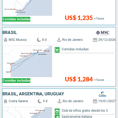
US$ 1,235
+Tasas
Comidas incluidas
BRASIL
MSC Musica
8 d
Rio de Janeiro
29/12/2026
Comidas incluidas
US$ 1,284
+Tasas
Comidas incluidas
BRASIL, ARGENTINA, URUGUAY
Costa Serena
9 d
Rio de Janeiro
19/01/2027
Club de niños gratis desde los 3
Gastronomía italiana