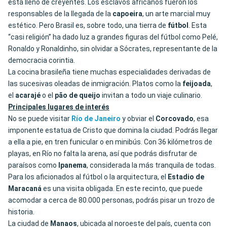
está lleno de creyentes. Los esclavos africanos fueron los
responsables de la llegada de la
capoeira
, un arte marcial muy
estético. Pero Brasil es, sobre todo, una tierra de
fútbol
. Esta
“casi religión” ha dado luz a grandes figuras del fútbol como Pelé,
Ronaldo y Ronaldinho, sin olvidar a Sócrates, representante de la
democracia corintia.
La cocina brasileña tiene muchas especialidades derivadas de
las sucesivas oleadas de inmigración. Platos como la
feijoada
,
el
acarajé
o el
pão de queijo
invitan a todo un viaje culinario.
Principales lugares de interés
No se puede visitar
Río de Janeiro
y obviar el
Corcovado
, esa
imponente estatua de Cristo que domina la ciudad. Podrás llegar
a ella a pie, en tren funicular o en minibús. Con 36 kilómetros de
playas, en Río no falta la arena, así que podrás disfrutar de
paraísos como
Ipanema
, considerada la más tranquila de todas.
Para los aficionados al fútbol o la arquitectura, el
Estadio de
Maracaná
es una visita obligada. En este recinto, que puede
acomodar a cerca de 80.000 personas, podrás pisar un trozo de
historia.
La ciudad de
Manaos
, ubicada al noroeste del país, cuenta con