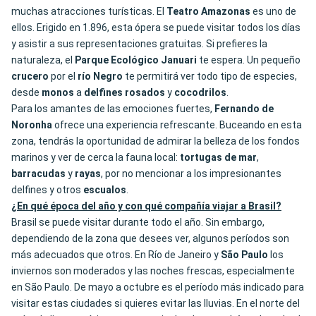
muchas atracciones turísticas. El
Teatro
Amazonas
es uno de
ellos. Erigido en 1.896, esta ópera se puede visitar todos los días
y asistir a sus representaciones gratuitas. Si prefieres la
naturaleza, el
Parque Ecológico Januari
te espera. Un pequeño
crucero
por el
río Negro
te permitirá ver todo tipo de especies,
desde
monos
a
delfines
rosados
y
cocodrilos
.
Para los amantes de las emociones fuertes,
Fernando de
Noronha
ofrece una experiencia refrescante. Buceando en esta
zona, tendrás la oportunidad de admirar la belleza de los fondos
marinos y ver de cerca la fauna local:
tortugas de mar
,
barracudas
y
rayas
, por no mencionar a los impresionantes
delfines y otros
escualos
.
¿En qué época del año y con qué compañía viajar a Brasil?
Brasil se puede visitar durante todo el año. Sin embargo,
dependiendo de la zona que desees ver, algunos períodos son
más adecuados que otros. En Río de Janeiro y
São Paulo
los
inviernos son moderados y las noches frescas, especialmente
en São Paulo. De mayo a octubre es el período más indicado para
visitar estas ciudades si quieres evitar las lluvias. En el norte del