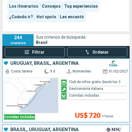
bahiana, bosque tropical, barrios históricos y largos días en el
Los itinerarios
Consejos
Top experiencias
mar a lo largo del Atlántico sur.
Según la temporada y el barco elegidos, la experiencia puede
¿Cuándo ir?
Hot spots
Les encantó
ser festiva, playera, cultural, fluvial o más refinada, en un
Brasil que se descubre tanto desde la cubierta como durante
las escalas.
244
Sus criterios de búsqueda:
Brasil
cruceros
Filtrar
Ordenar
URUGUAY, BRASIL, ARGENTINA
Costa Serena
9 d
Montevideo
01/02/2027
Club de niños gratis desde los 3
Gastronomía italiana
Comidas incluidas
US$ 720
+Tasas
Comidas incluidas
BRASIL, URUGUAY, ARGENTINA