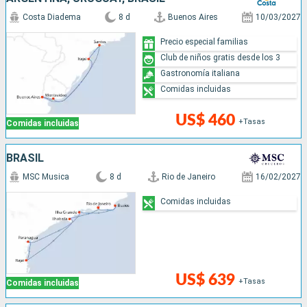
Costa Diadema
8 d
Buenos Aires
10/03/2027
Precio especial familias
Club de niños gratis desde los 3
Gastronomía italiana
Comidas incluidas
US$ 460
+Tasas
Comidas incluidas
BRASIL
MSC Musica
8 d
Rio de Janeiro
16/02/2027
Comidas incluidas
US$ 639
+Tasas
Comidas incluidas