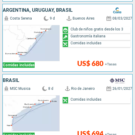
ARGENTINA, URUGUAY, BRASIL
Costa Serena
9 d
Buenos Aires
08/03/2027
Club de niños gratis desde los 3
Gastronomía italiana
Comidas incluidas
US$ 680
+Tasas
Comidas incluidas
BRASIL
MSC Musica
8 d
Rio de Janeiro
26/01/2027
Comidas incluidas
US$ 694
+Tasas