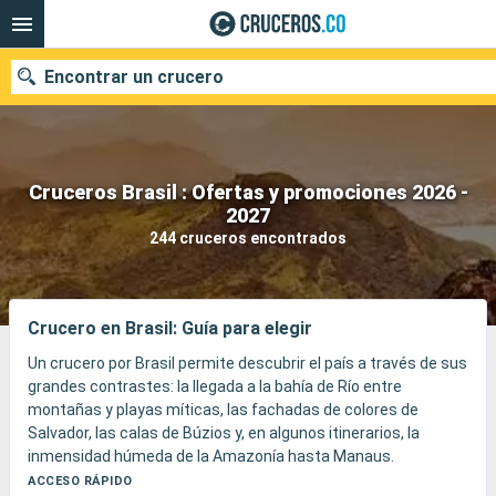
Encontrar un crucero
Cruceros Brasil : Ofertas y promociones 2026 -
2027
Fecha de salida
244 cruceros encontrados
Buscar
Crucero en Brasil: Guía para elegir
Un crucero por Brasil permite descubrir el país a través de sus
grandes contrastes: la llegada a la bahía de Río entre
montañas y playas míticas, las fachadas de colores de
Salvador, las calas de Búzios y, en algunos itinerarios, la
inmensidad húmeda de la Amazonía hasta Manaus.
El viaje alterna puertos animados, playas, samba, cocina
ACCESO RÁPIDO