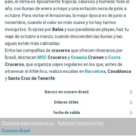
país, el clima es típicamente tropical, caluroso y húmedo todo el
año, con lluvias de enero a mayo y una estación seca de junio a
octubre. Para visitar el Amazonas, la mejor época es de junio a
noviembre, cuando el calor es más suave y no hay tantos
mosquitos. Si optas por
Bahía
y sus paradisíacas playas, haz tu
viaje de octubre a marzo, cuando descienden las lluvias y las
aguas están más calmadas.
Entre las compañías de
cruceros
que ofrecen itinerarios por
Brasil, destacan
MSC
Cruceros
y
Oceania
Cruises
o
Costa
Cruceros
, que organiza viajes regulares en los que, antes de
atravesar el Atlántico, realiza escalas en
Barcelona
,
Casablanca
y
Santa
Cruz
de
Tenerife
.
Barcos en crucero Brasil
Enlaces útiles
fecha de salida
Cruceros www.cruceros.co
Nuestros Destinos País
Cruceros Brasil