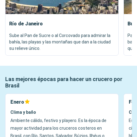
Río de Janeiro
Búz
Sube al Pan de Sucre o al Corcovado para admirar la
Pase
bahía, las playas y las montañas que dan a la ciudad
barc
su relieve único.
que e
Las mejores épocas para hacer un crucero por
Brasil
Enero
Feb
Clima y baño
Cli
Ambiente cálido, festivo y playero. Es la época de
Es l
mayor actividad para los cruceros costeros en
ciud
Brasil, con Río, Santos, Salvador, Búzios, Ilhéus o
bloc