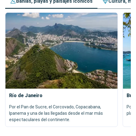
Bahías, playas y paisajes icónicos
Cultura, mú
Río de Janeiro
Búz
Por el Pan de Sucre, el Corcovado, Copacabana,
Por 
Ipanema y una de las llegadas desde el mar más
play
espectaculares del continente.